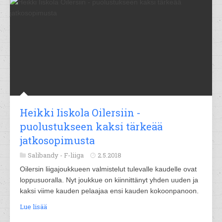
Heikki Iiskola Oilersiin -
puolustukseen kaksi tärkeää
jatkosopimusta
Salibandy -
F-liiga
2.5.2018
Oilersin liigajoukkueen valmistelut tulevalle kaudelle ovat
loppusuoralla. Nyt joukkue on kiinnittänyt yhden uuden ja
kaksi viime kauden pelaajaa ensi kauden kokoonpanoon.
Lue lisää