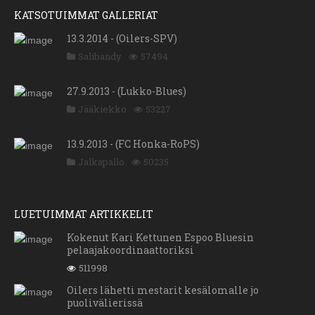
KATSOTUIMMAT GALLERIAT
13.3.2014 - (Oilers-SPV)
Salibandy
57494
27.9.2013 - (Lukko-Blues)
Jääkiekko
53227
13.9.2013 - (FC Honka-RoPS)
Jalkapallo
50235
LUETUIMMAT ARTIKKELIT
Kokenut Kari Kettunen Espoo Bluesin
pelaajakoordinaattoriksi
511998
Oilers lähetti mestarit kesälomalle jo
puolivälierissä