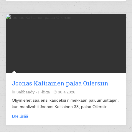
Joonas Kaltiainen palaa Oilersiin
Salibandy -
F-liiga
30.4.2026
Öljymiehet saa ensi kaudeksi nimekkään paluumuuttajan,
kun maalivahti Joonas Kaltiainen 33, palaa Oilersiin.
Lue lisää