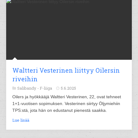
Waltteri Vesterinen liittyy Oilersin
riveihin
Salibandy -
F-liiga
5.6.2025
Oilers ja hyökkääjä Waltteri Vesterinen, 22, ovat tehneet
1+1-vuotisen sopimuksen. Vesterinen siirtyy Öljymiehiin
TPS:stä, jota hän on edustanut pienestä saakka.
Lue lisää