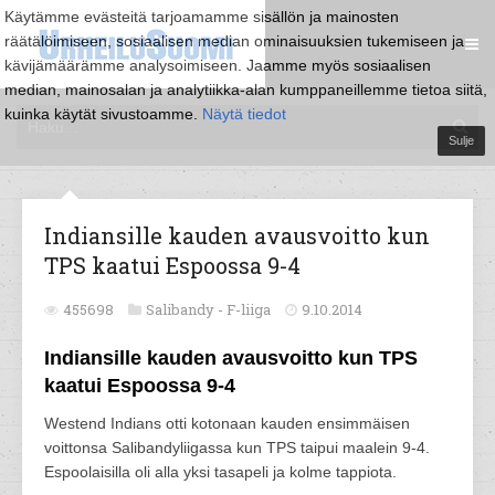
Käytämme evästeitä tarjoamamme sisällön ja mainosten
räätälöimiseen, sosiaalisen median ominaisuuksien tukemiseen ja
kävijämäärämme analysoimiseen. Jaamme myös sosiaalisen
median, mainosalan ja analytiikka-alan kumppaneillemme tietoa siitä,
kuinka käytät sivustoamme.
Näytä tiedot
Sulje
Indiansille kauden avausvoitto kun
TPS kaatui Espoossa 9-4
455698
Salibandy -
F-liiga
9.10.2014
Indiansille kauden avausvoitto kun TPS
kaatui Espoossa 9-4
Westend Indians otti kotonaan kauden ensimmäisen
voittonsa Salibandyliigassa kun TPS taipui maalein 9-4.
Espoolaisilla oli alla yksi tasapeli ja kolme tappiota.