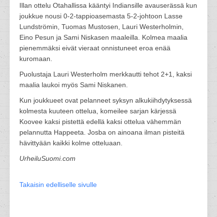
Illan ottelu Otahallissa kääntyi Indiansille avauserässä kun
joukkue nousi 0-2-tappioasemasta 5-2-johtoon Lasse
Lundströmin, Tuomas Mustosen, Lauri Westerholmin,
Eino Pesun ja Sami Niskasen maaleilla. Kolmea maalia
pienemmäksi eivät vieraat onnistuneet eroa enää
kuromaan.
Puolustaja Lauri Westerholm merkkautti tehot 2+1, kaksi
maalia laukoi myös Sami Niskanen.
Kun joukkueet ovat pelanneet syksyn alkukiihdytyksessä
kolmesta kuuteen ottelua, komeilee sarjan kärjessä
Koovee kaksi pistettä edellä kaksi ottelua vähemmän
pelannutta Happeeta. Josba on ainoana ilman pisteitä
hävittyään kaikki kolme otteluaan.
UrheiluSuomi.com
Takaisin edelliselle sivulle