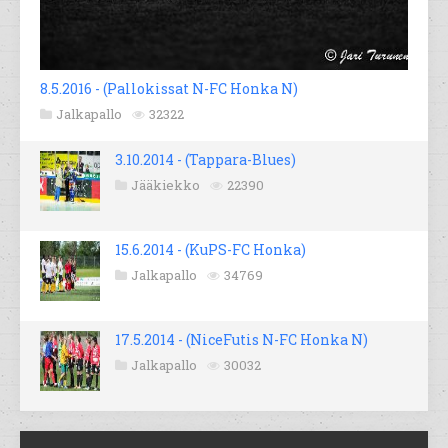
8.5.2016 - (Pallokissat N-FC Honka N)
Jalkapallo
32322
3.10.2014 - (Tappara-Blues)
Jääkiekko
22390
15.6.2014 - (KuPS-FC Honka)
Jalkapallo
34769
17.5.2014 - (NiceFutis N-FC Honka N)
Jalkapallo
30032