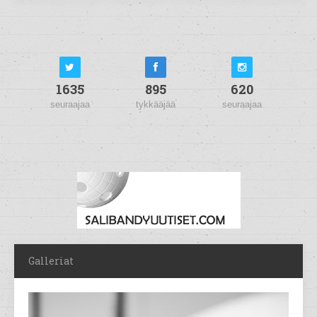
1635
895
620
seuraajaa
tykkääjää
seuraajaa
Galleriat