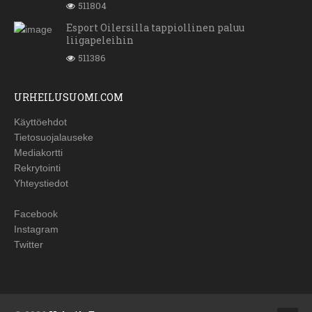
511804
Esport Oilersilla tappiollinen paluu
liigapeleihin
511386
URHEILUSUOMI.COM
Käyttöehdot
Tietosuojalauseke
Mediakortti
Rekrytointi
Yhteystiedot
Facebook
Instagram
Twitter