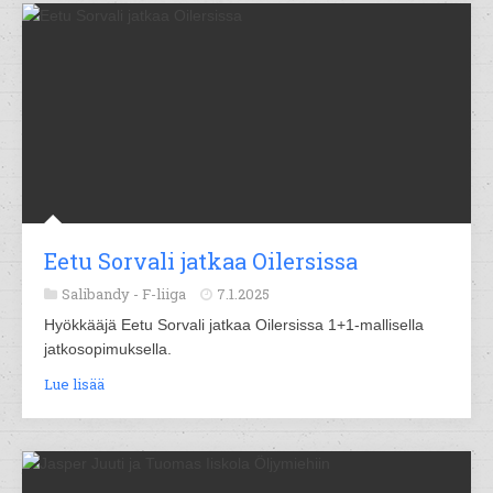
Eetu Sorvali jatkaa Oilersissa
Salibandy -
F-liiga
7.1.2025
Hyökkääjä Eetu Sorvali jatkaa Oilersissa 1+1-mallisella
jatkosopimuksella.
Lue lisää