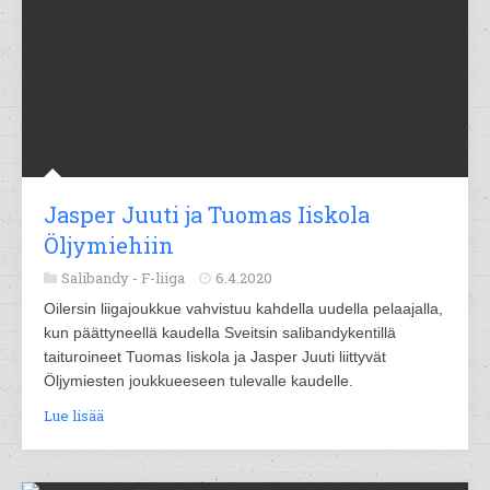
Jasper Juuti ja Tuomas Iiskola
Öljymiehiin
Salibandy -
F-liiga
6.4.2020
Oilersin liigajoukkue vahvistuu kahdella uudella pelaajalla,
kun päättyneellä kaudella Sveitsin salibandykentillä
taituroineet Tuomas Iiskola ja Jasper Juuti liittyvät
Öljymiesten joukkueeseen tulevalle kaudelle.
Lue lisää