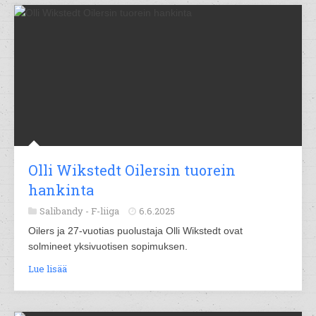
Olli Wikstedt Oilersin tuorein
hankinta
Salibandy -
F-liiga
6.6.2025
Oilers ja 27-vuotias puolustaja Olli Wikstedt ovat
solmineet yksivuotisen sopimuksen.
Lue lisää