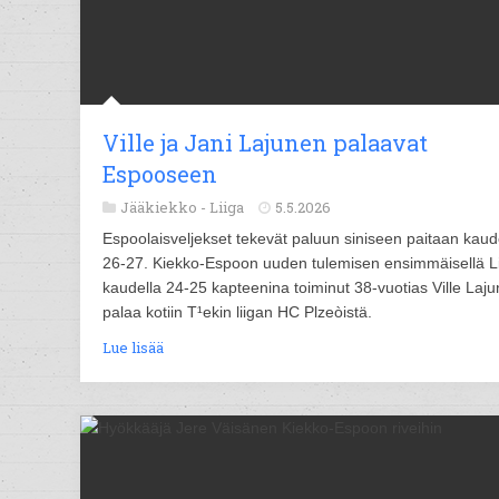
Ville ja Jani Lajunen palaavat
Espooseen
Jääkiekko -
Liiga
5.5.2026
Espoolaisveljekset tekevät paluun siniseen paitaan kaud
26-27. Kiekko-Espoon uuden tulemisen ensimmäisellä Li
kaudella 24-25 kapteenina toiminut 38-vuotias Ville Laj
palaa kotiin T¹ekin liigan HC Plzeòistä.
Lue lisää