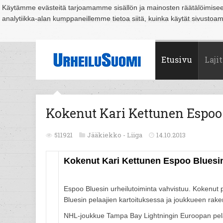
Käytämme evästeitä tarjoamamme sisällön ja mainosten räätälöimise
analytiikka-alan kumppaneillemme tietoa siitä, kuinka käytät sivusto
Suomi
Espoo
Helsinki
Hämeenlinna
Joensuu
Jyväskylä
Kouvo
Etusivu
Lajit
Kokenut Kari Kettunen Espoo 
511921
Jääkiekko -
Liiga
14.10.2013
Kokenut Kari Kettunen Espoo Bluesin
Espoo Bluesin urheilutoiminta vahvistuu. Kokenut 
Bluesin pelaajien kartoituksessa ja joukkueen r
NHL-joukkue Tampa Bay Lightningin Euroopan pela