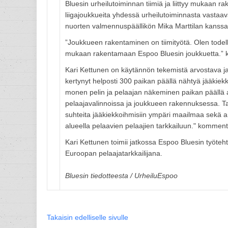
Bluesin urheilutoiminnan tiimiä ja liittyy mukaan r
liigajoukkueita yhdessä urheilutoiminnasta vasta
nuorten valmennuspäällikön Mika Marttilan kanssa
”Joukkueen rakentaminen on tiimityötä. Olen todel
mukaan rakentamaan Espoo Bluesin joukkuetta.” 
Kari Kettunen on käytännön tekemistä arvostava ja jä
kertynyt helposti 300 paikan päällä nähtyä jääkiek
monen pelin ja pelaajan näkeminen paikan päällä 
pelaajavalinnoissa ja joukkueen rakennuksessa. Ta
suhteita jääkiekkoihmisiin ympäri maailmaa sekä
alueella pelaavien pelaajien tarkkailuun." komment
Kari Kettunen toimii jatkossa Espoo Bluesin työte
Euroopan pelaajatarkkailijana.
Bluesin tiedotteesta / UrheiluEspoo
Takaisin edelliselle sivulle