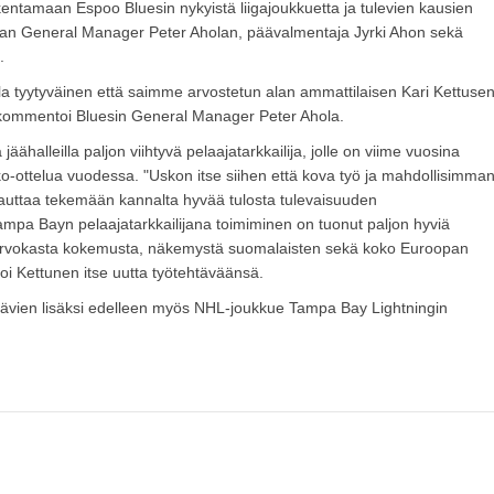
akentamaan Espoo Bluesin nykyistä liigajoukkuetta ja tulevien kausien
avan General Manager Peter Aholan, päävalmentaja Jyrki Ahon sekä
.
la tyytyväinen että saimme arvostetun alan ammattilaisen Kari Kettuse
kommentoi Bluesin General Manager Peter Ahola.
ähalleilla paljon viihtyvä pelaajatarkkailija, jolle on viime vuosina
ko-ottelua vuodessa. "Uskon itse siihen että kova työ ja mahdollisimma
auttaa tekemään kannalta hyvää tulosta tulevaisuuden
mpa Bayn pelaajatarkkailijana toimiminen on tuonut paljon hyviä
 arvokasta kokemusta, näkemystä suomalaisten sekä koko Euroopan
oi Kettunen itse uutta työtehtäväänsä.
htävien lisäksi edelleen myös NHL-joukkue Tampa Bay Lightningin