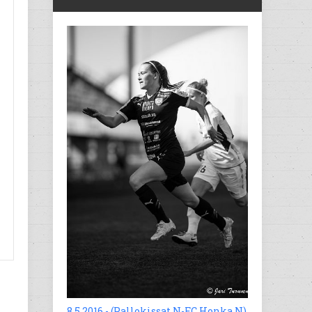
n
n
8.5.2016 - (Pallokissat N-FC Honka N)