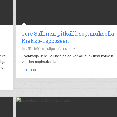
Jere Sallinen pitkällä sopimuksella
Kiekko-Espooseen
Jääkiekko -
Liiga
4.5.2026
eksi
Hyökkääjä Jere Sallinen palaa kotikaupunkiinsa kolmen
iga-
vuoden sopimuksella.
unen
Lue lisää