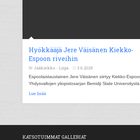
Hyökkääjä Jere Väisänen Kiekko-
Espoon riveihin
Jääkiekko -
Liiga
3.6.2025
Espoolaistaustainen Jere Väisänen siirtyy Kiekko-Espo
Yhdysvaltojen yliopistosarjan Bemidji State Universitystä
Lue lisää
KATSOTUIMMAT GALLERIAT