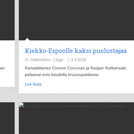
Kiekko-Espoolle kaksi puolustajaa
Jääkiekko -
Liiga
6.5.2026
aan.
Kanadalainen Connor Corcoran ja Kasper Kotkansalo
pelaavat ensi kaudella kruunupaidassa.
Lue lisää