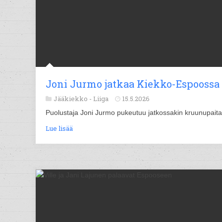
Joni Jurmo jatkaa Kiekko-Espoossa
Jääkiekko -
Liiga
15.5.2026
Puolustaja Joni Jurmo pukeutuu jatkossakin kruunupait
Lue lisää