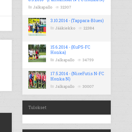
Jalkapallo
32307
3.10.2014 - (Tappara-Blues)
Jääkiekko
22384
15.6.2014 - (KuPS-FC
Honka)
Jalkapallo
34759
17.5.2014 - (NiceFutis N-FC
Honka N)
Jalkapallo
30007
Tulokset