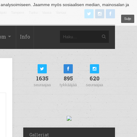
 analysoimiseen. Jaamme myös sosiaalisen median, mainosalan ja
äjoki
Tampere
Turku
Vaasa
Vantaa
Sulje
com
Info
1635
895
620
seuraajaa
tykkääjää
seuraajaa
Galleriat