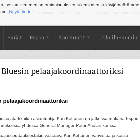
en, sosiaalisen median ominaisuuksien tukemiseen ja kävijämäärämme
amme.
Näytä tiedot
la
Kuopio
Lahti
Lappeenranta
Mikkeli
Oulu
Pori
Rauma
Rovaniemi
Sein
Sarjat
Espoo
Kaupungit
UrheiluSuomi.
Bluesin pelaajakoordinaattoriksi
 pelaajakoordinaattoriksi
pelaajatarkkailun asiantuntija Kari Kettunen on jatkossa mukana Espoo
akennuksessa yhdessä General Manager Peter Aholan kanssa.
ajascouttauksestakin vastaava Kari Kettunen vahvistaa jatkossa