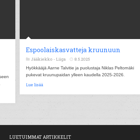
Espoolaiskasvatteja kruunuun
Jääkiekko -
Liiga
8.5.2025
Hyökkääjä Aarne Talvitie ja puolustaja Niklas Peltomäki
pukevat kruunupaidan ylleen kaudella 2025-2026.
oseen
.
Lue lisää
LUETUIMMAT ARTIKKELIT