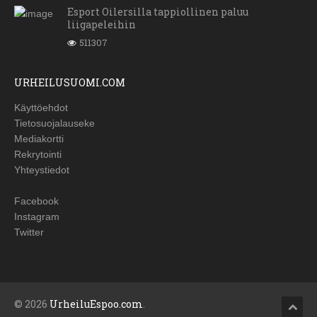
Esport Oilersilla tappiollinen paluu
liigapeleihin
511307
URHEILUSUOMI.COM
Käyttöehdot
Tietosuojalauseke
Mediakortti
Rekrytointi
Yhteystiedot
Facebook
Instagram
Twitter
© 2026
UrheiluEspoo.com
.