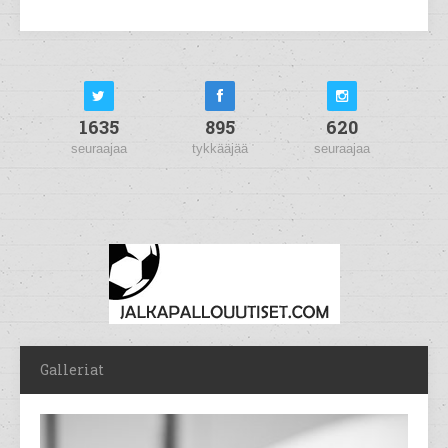
1635
895
620
seuraajaa
tykkääjää
seuraajaa
Galleriat