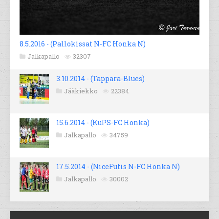
8.5.2016 - (Pallokissat N-FC Honka N)
Jalkapallo
32307
3.10.2014 - (Tappara-Blues)
Jääkiekko
22384
15.6.2014 - (KuPS-FC Honka)
Jalkapallo
34759
17.5.2014 - (NiceFutis N-FC Honka N)
Jalkapallo
30002