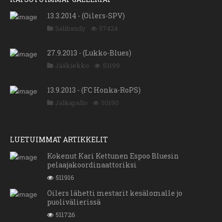
13.3.2014 - (Oilers-SPV)
Salibandy
57424
27.9.2013 - (Lukko-Blues)
Jääkiekko
53199
13.9.2013 - (FC Honka-RoPS)
Jalkapallo
50190
LUETUIMMAT ARTIKKELIT
Kokenut Kari Kettunen Espoo Bluesin
pelaajakoordinaattoriksi
511916
Oilers lähetti mestarit kesälomalle jo
puolivälierissä
511726