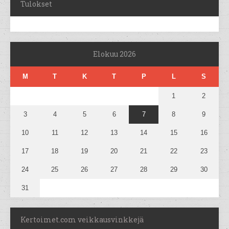
Tulokset
Elokuu 2026
M
T
K
T
P
L
S
1
2
3
4
5
6
7
8
9
10
11
12
13
14
15
16
17
18
19
20
21
22
23
24
25
26
27
28
29
30
31
Kertoimet.com veikkausvinkkejä