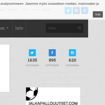
 analysoimiseen. Jaamme myös sosiaalisen median, mainosalan ja
äjoki
Tampere
Turku
Vaasa
Vantaa
Sulje
com
Info
1635
895
620
seuraajaa
tykkääjää
seuraajaa