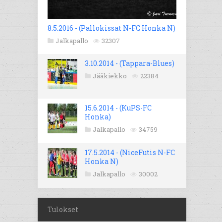
8.5.2016 - (Pallokissat N-FC Honka N)
Jalkapallo
32307
3.10.2014 - (Tappara-Blues)
Jääkiekko
22384
15.6.2014 - (KuPS-FC
Honka)
Jalkapallo
34759
17.5.2014 - (NiceFutis N-FC
Honka N)
Jalkapallo
30002
Tulokset