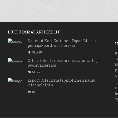
LUETUIMMAT ARTIKKELIT
Kokenut Kari Kettunen Espoo Bluesin
U
pelaajakoordinaattoriksi
511918
K
T
Oilers lähetti mestarit kesälomalle jo
puolivälierissä
M
R
511728
Y
Esport Oilersilla tappiollinen paluu
liigapeleihin
F
511309
I
T