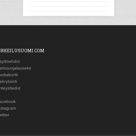
RHEILUSUOMI.COM
äyttöehdot
ietosuojalauseke
ediakortti
ekrytointi
hteystiedot
acebook
nstagram
witter