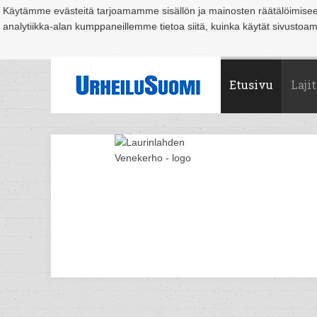
Käytämme evästeitä tarjoamamme sisällön ja mainosten räätälöimise
analytiikka-alan kumppaneillemme tietoa siitä, kuinka käytät sivusto
Suomi
Espoo
Helsinki
Hämeenlinna
Joensuu
Jyväskylä
Kouvo
Etusivu
Lajit