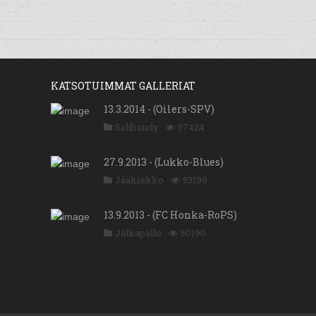
KATSOTUIMMAT GALLERIAT
13.3.2014 - (Oilers-SPV)
Salibandy
57424
27.9.2013 - (Lukko-Blues)
Jääkiekko
53199
13.9.2013 - (FC Honka-RoPS)
Jalkapallo
50190