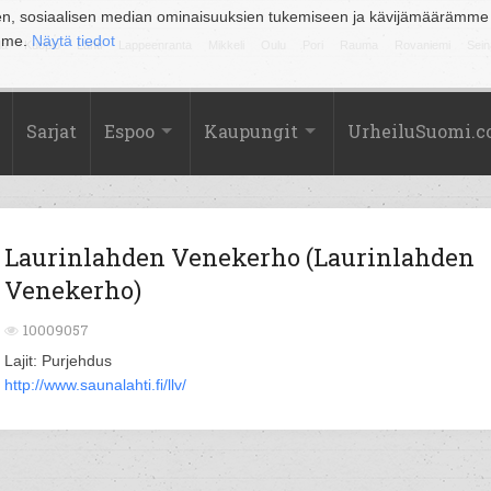
en, sosiaalisen median ominaisuuksien tukemiseen ja kävijämäärämme
amme.
Näytä tiedot
la
Kuopio
Lahti
Lappeenranta
Mikkeli
Oulu
Pori
Rauma
Rovaniemi
Sein
Sarjat
Espoo
Kaupungit
UrheiluSuomi.
Laurinlahden Venekerho (Laurinlahden
Venekerho)
10009057
Lajit: Purjehdus
http://www.saunalahti.fi/llv/