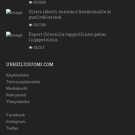
511929
Oilers lähetti mestarit kesälomalle jo
puolivälierissä
511738
Esport Oilersilla tappiollinen paluu
liigapeleihin
511317
URHEILUSUOMI.COM
Käyttöehdot
Tietosuojalauseke
Mediakortti
Rekrytointi
Yhteystiedot
Facebook
Instagram
Twitter