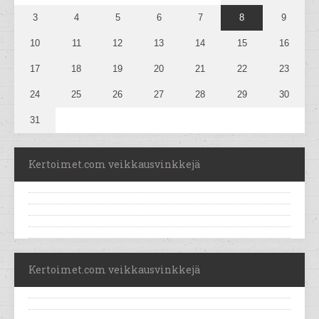
3
4
5
6
7
8
9
10
11
12
13
14
15
16
17
18
19
20
21
22
23
24
25
26
27
28
29
30
31
Kertoimet.com veikkausvinkkejä
Kertoimet.com veikkausvinkkejä