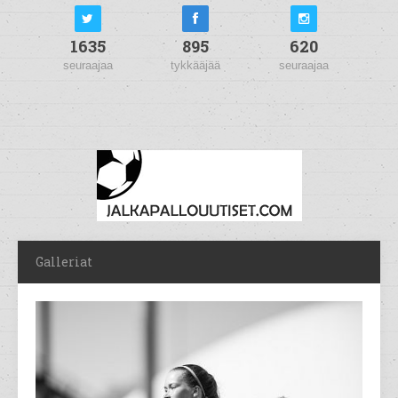
1635
895
620
seuraajaa
tykkääjää
seuraajaa
Galleriat