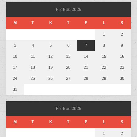
Elokuu 2026
M
T
K
T
P
L
S
1
2
3
4
5
6
7
8
9
10
11
12
13
14
15
16
17
18
19
20
21
22
23
24
25
26
27
28
29
30
31
Elokuu 2026
M
T
K
T
P
L
S
1
2