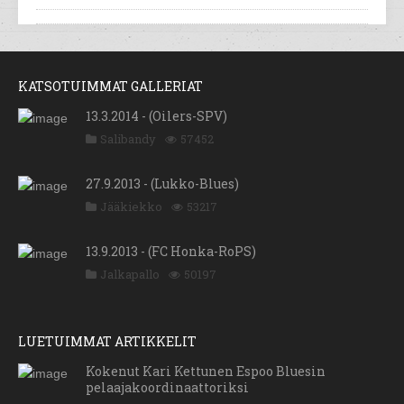
KATSOTUIMMAT GALLERIAT
13.3.2014 - (Oilers-SPV)
Salibandy
57452
27.9.2013 - (Lukko-Blues)
Jääkiekko
53217
13.9.2013 - (FC Honka-RoPS)
Jalkapallo
50197
LUETUIMMAT ARTIKKELIT
Kokenut Kari Kettunen Espoo Bluesin
pelaajakoordinaattoriksi