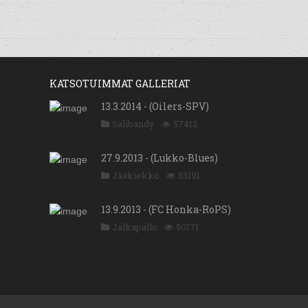
KATSOTUIMMAT GALLERIAT
13.3.2014 - (Oilers-SPV)
Salibandy
57412
27.9.2013 - (Lukko-Blues)
Jääkiekko
53191
13.9.2013 - (FC Honka-RoPS)
Jalkapallo
50171