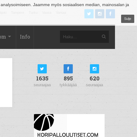
 analysoimiseen. Jaamme myös sosiaalisen median, mainosalan ja
äjoki
Tampere
Turku
Vaasa
Vantaa
Sulje
com
Info
1635
895
620
seuraajaa
tykkääjää
seuraajaa