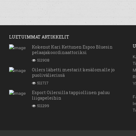
LUETUIMMAT ARTIKKELIT
U
Kokenut Kari Kettunen Espoo Bluesin
pelaajakoordinaattoriksi
K
511908
T
Oilers lähetti mestarit kesälomalle jo
M
puolivälierissä
R
511717
Y
Esport Oilersilla tappiollinen paluu
F
liigapeleihin
I
511299
T