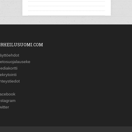
RHEILUSUOMI.COM
äyttöehdot
ietosuojalauseke
ediakortti
ekrytointi
hteystiedot
acebook
nstagram
witter