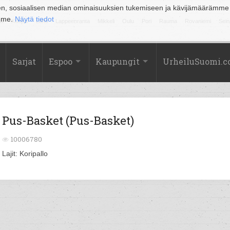
en, sosiaalisen median ominaisuuksien tukemiseen ja kävijämäärämme
amme.
Näytä tiedot
la
Kuopio
Lahti
Lappeenranta
Mikkeli
Oulu
Pori
Rauma
Rovaniemi
Sein
Sarjat
Espoo
Kaupungit
UrheiluSuomi.
Pus-Basket (Pus-Basket)
10006780
Lajit: Koripallo