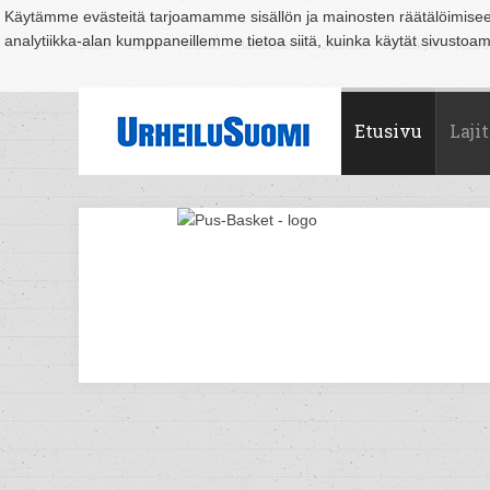
Käytämme evästeitä tarjoamamme sisällön ja mainosten räätälöimise
analytiikka-alan kumppaneillemme tietoa siitä, kuinka käytät sivusto
Suomi
Espoo
Helsinki
Hämeenlinna
Joensuu
Jyväskylä
Kouvo
Etusivu
Lajit