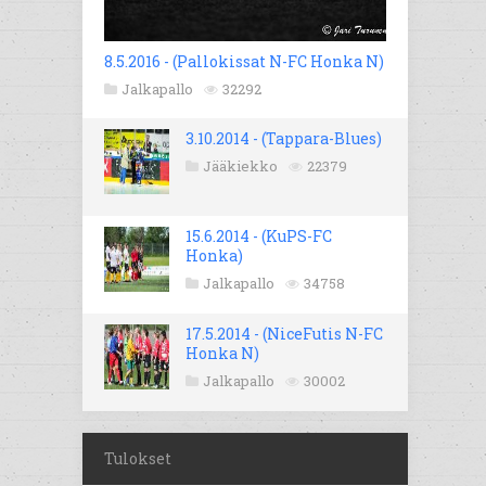
8.5.2016 - (Pallokissat N-FC Honka N)
Jalkapallo
32292
3.10.2014 - (Tappara-Blues)
Jääkiekko
22379
15.6.2014 - (KuPS-FC
Honka)
Jalkapallo
34758
17.5.2014 - (NiceFutis N-FC
Honka N)
Jalkapallo
30002
Tulokset