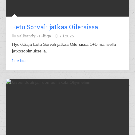
Eetu Sorvali jatkaa Oilersissa
Salibandy -
F-liiga
7.1.2025
Hyökkääjä Eetu Sorvali jatkaa Oilersissa 1+1-mallisella
jatkosopimuksella.
Lue lisää