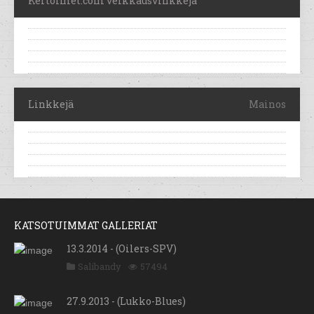
Kertoimet.com veikkausvinkkejä
Linkkejä
Mainos
KATSOTUIMMAT GALLERIAT
13.3.2014 - (Oilers-SPV)
Salibandy
57494
27.9.2013 - (Lukko-Blues)