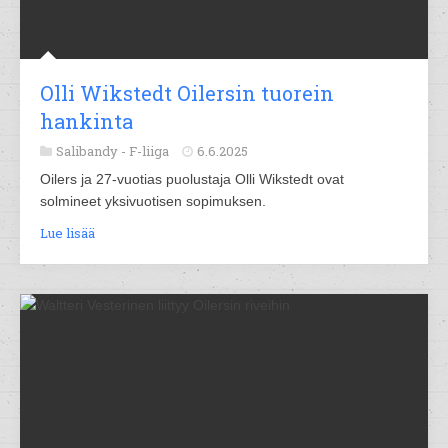
Olli Wikstedt Oilersin tuorein
hankinta
Salibandy -
F-liiga
6.6.2025
Oilers ja 27-vuotias puolustaja Olli Wikstedt ovat
solmineet yksivuotisen sopimuksen.
Lue lisää