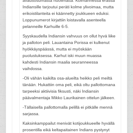
avausosumasta huolimatta. Kolmannessa erässä
Indiansille tarjoutui peräti kolme ylivoimaa, mutta
erikoistilanteita ei käännetty joukkueen eduksi.
Loppunumerot kirjattiin loistavalla asenteella
pelanneille Karhuille 6-5.
Syyskaudella Indiansin vahvuus on ollut hyvä liike
ja palloton peli. Lauantaina Porissa ei kulkenut
hyökkäyspäässä, mutta ei myöskään
puolustuksessa. Karhut iski muun muassa
kahdesti Indiansin maalia seuranneessa
vaihdossa.
-Oli vähän kaikilta osa-alueilta heikko peli meiltä
tänään. Hukattiin oma peli, eikä oltu pallottomana
tarpeeksi aktiivisia fiksusti, näki Indiansin
päävalmentaja Mikko Laurikainen ottelun jälkeen.
-Tällaisella pallottomalla pelillä ei pitkälle mennä
sarjassa.
Kaksinkamppailut menivät kotijoukkueelle hyvällä
prosentilla eikä keltapaitainen Indians pystynyt