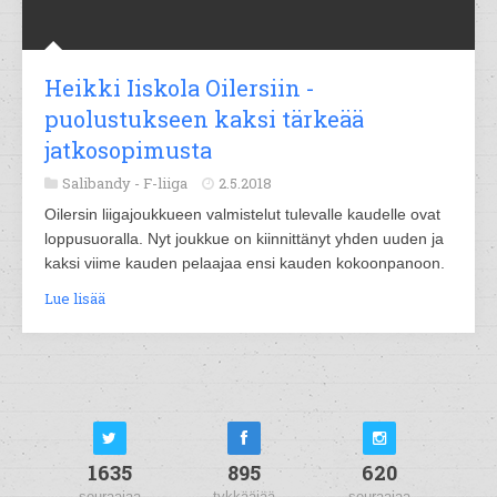
Heikki Iiskola Oilersiin -
puolustukseen kaksi tärkeää
jatkosopimusta
Salibandy -
F-liiga
2.5.2018
Oilersin liigajoukkueen valmistelut tulevalle kaudelle ovat
loppusuoralla. Nyt joukkue on kiinnittänyt yhden uuden ja
kaksi viime kauden pelaajaa ensi kauden kokoonpanoon.
Lue lisää
1635
895
620
seuraajaa
tykkääjää
seuraajaa