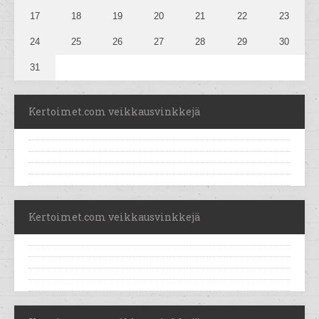
17
18
19
20
21
22
23
24
25
26
27
28
29
30
31
Kertoimet.com veikkausvinkkejä
Kertoimet.com veikkausvinkkejä