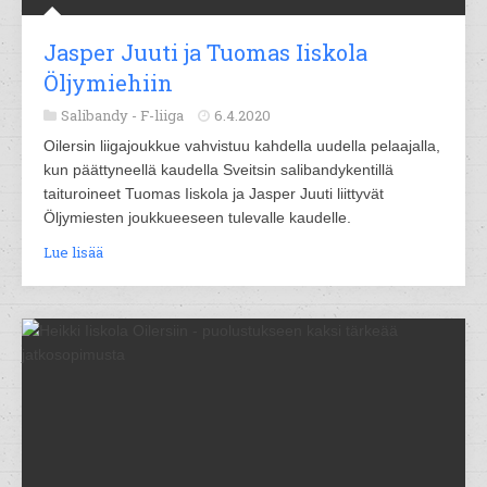
Jasper Juuti ja Tuomas Iiskola
Öljymiehiin
Salibandy -
F-liiga
6.4.2020
Oilersin liigajoukkue vahvistuu kahdella uudella pelaajalla,
kun päättyneellä kaudella Sveitsin salibandykentillä
taituroineet Tuomas Iiskola ja Jasper Juuti liittyvät
Öljymiesten joukkueeseen tulevalle kaudelle.
Lue lisää