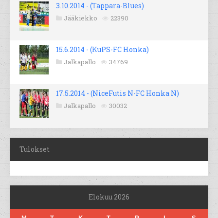
3.10.2014 - (Tappara-Blues)
Jääkiekko
22390
15.6.2014 - (KuPS-FC Honka)
Jalkapallo
34769
17.5.2014 - (NiceFutis N-FC Honka N)
Jalkapallo
30032
Tulokset
Elokuu 2026