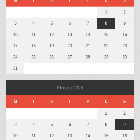
M
T
K
T
P
L
S
1
2
3
4
5
6
7
8
9
10
11
12
13
14
15
16
17
18
19
20
21
22
23
24
25
26
27
28
29
30
31
Elokuu 2026
M
T
K
T
P
L
S
1
2
3
4
5
6
7
8
9
10
11
12
13
14
15
16