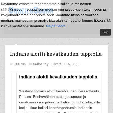
Käytämme evästeitä tarjoamamme sisällön ja mainosten
räätälöimiseen, sosiaalisen median ominaisuuksien tukemiseen ja
kävijämäärämme analysoimiseen. Jaamme myös sosiaalisen
median, mainosalan ja analytiikka-alan kumppaneillemme tietoa siitä,
kuinka käytät sivustoamme.
Näytä tiedot
Sulje
Indians aloitti kevätkauden tappiolla
500735
Salibandy -
Divari
5.1.2013
Indians aloitti kevätkauden tappiolla
Westend Indians aloitti kevätkauden vierasottelulla
Porissa. Ensimmäinen ottelu joulutauon ja
omatoimijakson jälkeen ei kulkenut Indiansilta, sillä
kotijoukkue hallitsi kenttätapahtumia Indiansin