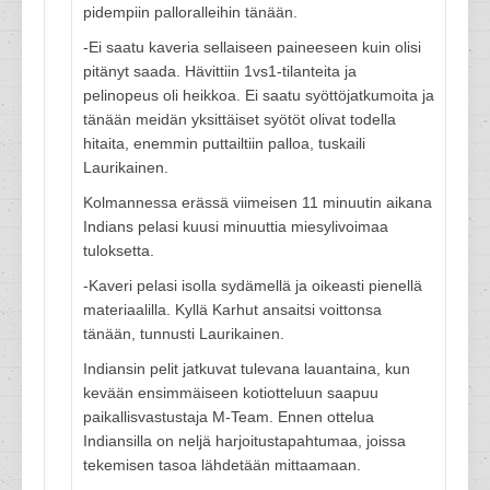
pidempiin palloralleihin tänään.
-Ei saatu kaveria sellaiseen paineeseen kuin olisi
pitänyt saada. Hävittiin 1vs1-tilanteita ja
pelinopeus oli heikkoa. Ei saatu syöttöjatkumoita ja
tänään meidän yksittäiset syötöt olivat todella
hitaita, enemmin puttailtiin palloa, tuskaili
Laurikainen.
Kolmannessa erässä viimeisen 11 minuutin aikana
Indians pelasi kuusi minuuttia miesylivoimaa
tuloksetta.
-Kaveri pelasi isolla sydämellä ja oikeasti pienellä
materiaalilla. Kyllä Karhut ansaitsi voittonsa
tänään, tunnusti Laurikainen.
Indiansin pelit jatkuvat tulevana lauantaina, kun
kevään ensimmäiseen kotiotteluun saapuu
paikallisvastustaja M-Team. Ennen ottelua
Indiansilla on neljä harjoitustapahtumaa, joissa
tekemisen tasoa lähdetään mittaamaan.