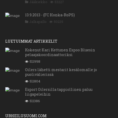
Jääkiekko
53227
13.9.2013 - (FC Honka-RoPS)
Jalkapallo
50235
LUETUIMMAT ARTIKKELIT
Kokenut Kari Kettunen Espoo Bluesin
pelaajakoordinaattoriksi
511998
Oilers lähetti mestarit kesälomalle jo
puolivälierissä
511804
Esport Oilersilla tappiollinen paluu
liigapeleihin
511386
URHEILUSUOMI.COM