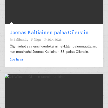
Joonas Kaltiainen palaa Oilersiin
Salibandy -
F-liiga
30.4.2026
Öljymiehet saa ensi kaudeksi nimekkään paluumuuttajan,
kun maalivahti Joonas Kaltiainen 33, palaa Oilersiin.
Lue lisää