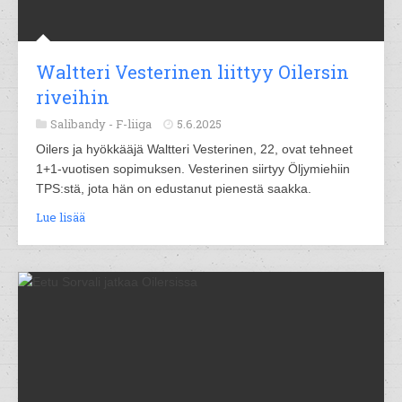
Waltteri Vesterinen liittyy Oilersin
riveihin
Salibandy -
F-liiga
5.6.2025
Oilers ja hyökkääjä Waltteri Vesterinen, 22, ovat tehneet
1+1-vuotisen sopimuksen. Vesterinen siirtyy Öljymiehiin
TPS:stä, jota hän on edustanut pienestä saakka.
Lue lisää