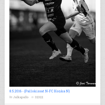
8.5.2016 - (Pallokissat N-FC Honka N)
Jalkapallo
32322