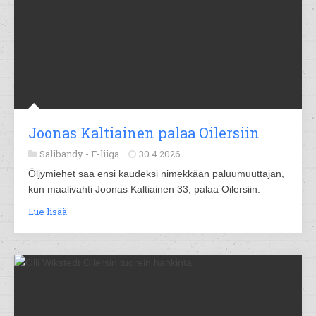
Joonas Kaltiainen palaa Oilersiin
Salibandy -
F-liiga
30.4.2026
Öljymiehet saa ensi kaudeksi nimekkään paluumuuttajan,
kun maalivahti Joonas Kaltiainen 33, palaa Oilersiin.
Lue lisää