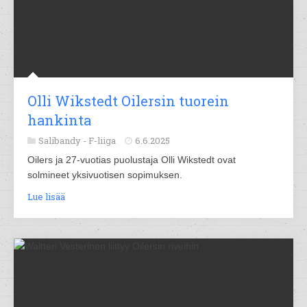
Olli Wikstedt Oilersin tuorein
hankinta
Salibandy -
F-liiga
6.6.2025
Oilers ja 27-vuotias puolustaja Olli Wikstedt ovat
solmineet yksivuotisen sopimuksen.
Lue lisää