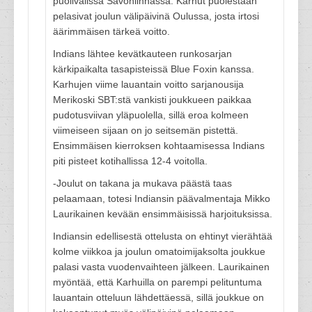
puolivälissä Savonlinnassa. Karhut puolestaan
pelasivat joulun välipäivinä Oulussa, josta irtosi
äärimmäisen tärkeä voitto.
Indians lähtee kevätkauteen runkosarjan
kärkipaikalta tasapisteissä Blue Foxin kanssa.
Karhujen viime lauantain voitto sarjanousija
Merikoski SBT:stä vankisti joukkueen paikkaa
pudotusviivan yläpuolella, sillä eroa kolmeen
viimeiseen sijaan on jo seitsemän pistettä.
Ensimmäisen kierroksen kohtaamisessa Indians
piti pisteet kotihallissa 12-4 voitolla.
-Joulut on takana ja mukava päästä taas
pelaamaan, totesi Indiansin päävalmentaja Mikko
Laurikainen kevään ensimmäisissä harjoituksissa.
Indiansin edellisestä ottelusta on ehtinyt vierähtää
kolme viikkoa ja joulun omatoimijaksolta joukkue
palasi vasta vuodenvaihteen jälkeen. Laurikainen
myöntää, että Karhuilla on parempi pelituntuma
lauantain otteluun lähdettäessä, sillä joukkue on