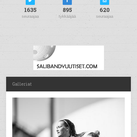
1635
895
620
seuraajaa
tykkääjää
seuraajaa
Galleriat