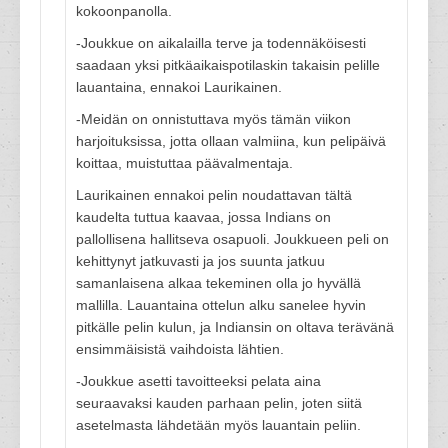
kokoonpanolla.
-Joukkue on aikalailla terve ja todennäköisesti
saadaan yksi pitkäaikaispotilaskin takaisin pelille
lauantaina, ennakoi Laurikainen.
-Meidän on onnistuttava myös tämän viikon
harjoituksissa, jotta ollaan valmiina, kun pelipäivä
koittaa, muistuttaa päävalmentaja.
Laurikainen ennakoi pelin noudattavan tältä
kaudelta tuttua kaavaa, jossa Indians on
pallollisena hallitseva osapuoli. Joukkueen peli on
kehittynyt jatkuvasti ja jos suunta jatkuu
samanlaisena alkaa tekeminen olla jo hyvällä
mallilla. Lauantaina ottelun alku sanelee hyvin
pitkälle pelin kulun, ja Indiansin on oltava terävänä
ensimmäisistä vaihdoista lähtien.
-Joukkue asetti tavoitteeksi pelata aina
seuraavaksi kauden parhaan pelin, joten siitä
asetelmasta lähdetään myös lauantain peliin.