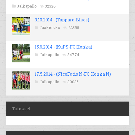
Jalkapallo
32326
3.10.2014 - (Tappara-Blues)
Jääkiekko
22395
15.6.2014 - (KuPS-FC Honka)
Jalkapallo
34774
17.5.2014 - (NiceFutis N-FC Honka N)
Jalkapallo
30035
Tulokset