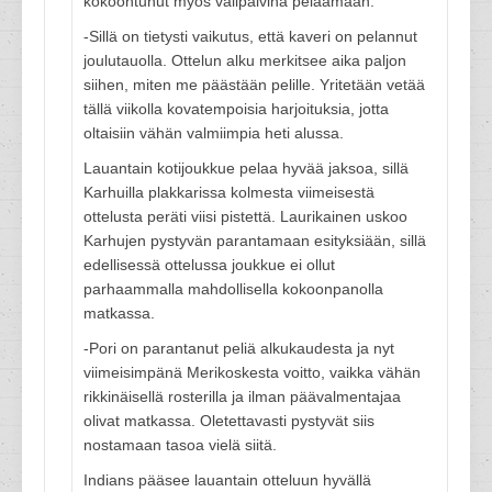
kokoontunut myös välipäivinä pelaamaan.
-Sillä on tietysti vaikutus, että kaveri on pelannut
joulutauolla. Ottelun alku merkitsee aika paljon
siihen, miten me päästään pelille. Yritetään vetää
tällä viikolla kovatempoisia harjoituksia, jotta
oltaisiin vähän valmiimpia heti alussa.
Lauantain kotijoukkue pelaa hyvää jaksoa, sillä
Karhuilla plakkarissa kolmesta viimeisestä
ottelusta peräti viisi pistettä. Laurikainen uskoo
Karhujen pystyvän parantamaan esityksiään, sillä
edellisessä ottelussa joukkue ei ollut
parhaammalla mahdollisella kokoonpanolla
matkassa.
-Pori on parantanut peliä alkukaudesta ja nyt
viimeisimpänä Merikoskesta voitto, vaikka vähän
rikkinäisellä rosterilla ja ilman päävalmentajaa
olivat matkassa. Oletettavasti pystyvät siis
nostamaan tasoa vielä siitä.
Indians pääsee lauantain otteluun hyvällä