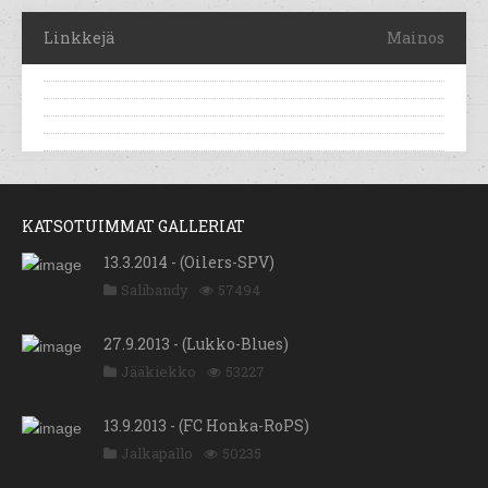
Linkkejä
Mainos
KATSOTUIMMAT GALLERIAT
13.3.2014 - (Oilers-SPV)
Salibandy
57494
27.9.2013 - (Lukko-Blues)
Jääkiekko
53227
13.9.2013 - (FC Honka-RoPS)
Jalkapallo
50235