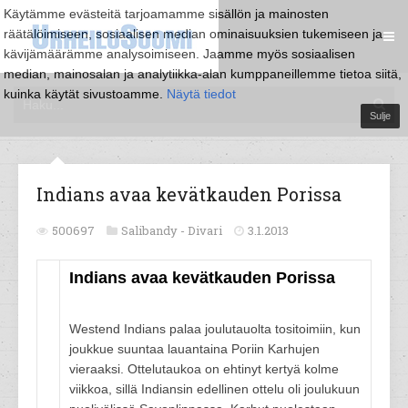
Käytämme evästeitä tarjoamamme sisällön ja mainosten
räätälöimiseen, sosiaalisen median ominaisuuksien tukemiseen ja
kävijämäärämme analysoimiseen. Jaamme myös sosiaalisen
median, mainosalan ja analytiikka-alan kumppaneillemme tietoa siitä,
kuinka käytät sivustoamme.
Näytä tiedot
Sulje
Indians avaa kevätkauden Porissa
500697
Salibandy -
Divari
3.1.2013
Indians avaa kevätkauden Porissa
Westend Indians palaa joulutauolta tositoimiin, kun
joukkue suuntaa lauantaina Poriin Karhujen
vieraaksi. Ottelutaukoa on ehtinyt kertyä kolme
viikkoa, sillä Indiansin edellinen ottelu oli joulukuun