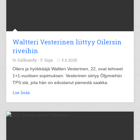
Waltteri Vesterinen liittyy Oilersin
riveihin
Salibandy -
F-liiga
5.6.2025
Oilers ja hyökkääjä Waltteri Vesterinen, 22, ovat tehneet
1+1-vuotisen sopimuksen. Vesterinen siirtyy Öljymiehiin
TPS:stä, jota hän on edustanut pienestä saakka.
Lue lisää