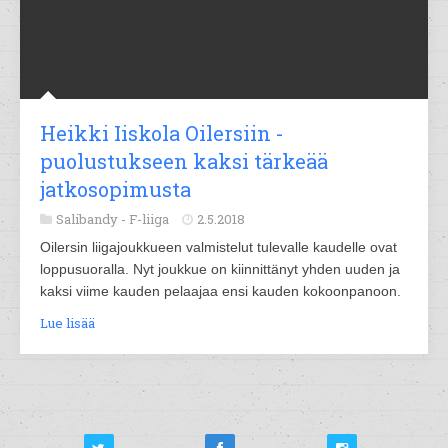
Heikki Iiskola Oilersiin -
puolustukseen kaksi tärkeää
jatkosopimusta
Salibandy -
F-liiga
2.5.2018
Oilersin liigajoukkueen valmistelut tulevalle kaudelle ovat
loppusuoralla. Nyt joukkue on kiinnittänyt yhden uuden ja
kaksi viime kauden pelaajaa ensi kauden kokoonpanoon.
Lue lisää