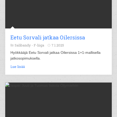
Eetu Sorvali jatkaa Oilersissa
Salibandy -
F-liiga
7.1.2025
Hyökkääjä Eetu Sorvali jatkaa Oilersissa 1+1-mallisella
jatkosopimuksella.
Lue lisää