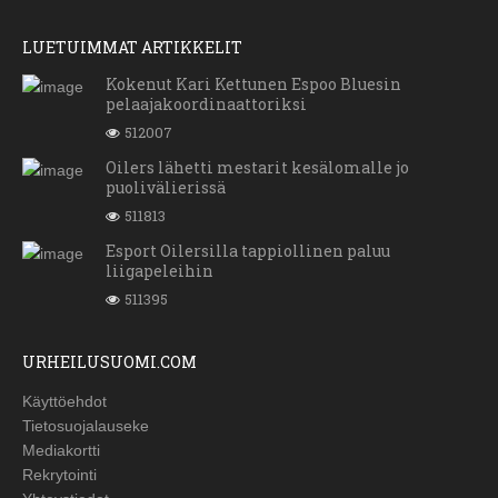
LUETUIMMAT ARTIKKELIT
Kokenut Kari Kettunen Espoo Bluesin
pelaajakoordinaattoriksi
512007
Oilers lähetti mestarit kesälomalle jo
puolivälierissä
511813
Esport Oilersilla tappiollinen paluu
liigapeleihin
511395
URHEILUSUOMI.COM
Käyttöehdot
Tietosuojalauseke
Mediakortti
Rekrytointi