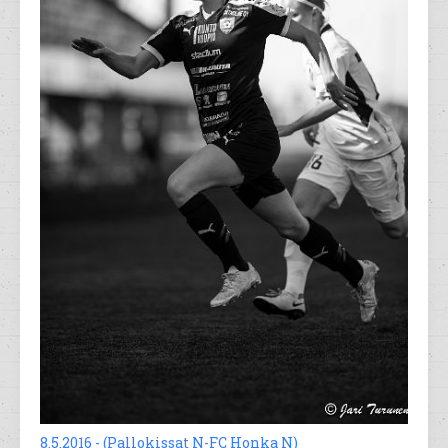
8.5.2016 - (Pallokissat N-FC Honka N)