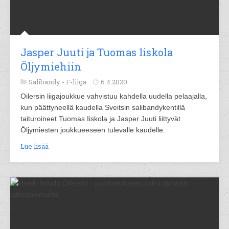
Jasper Juuti ja Tuomas Iiskola
Öljymiehiin
Salibandy -
F-liiga
6.4.2020
Oilersin liigajoukkue vahvistuu kahdella uudella pelaajalla,
kun päättyneellä kaudella Sveitsin salibandykentillä
taituroineet Tuomas Iiskola ja Jasper Juuti liittyvät
Öljymiesten joukkueeseen tulevalle kaudelle.
Lue lisää