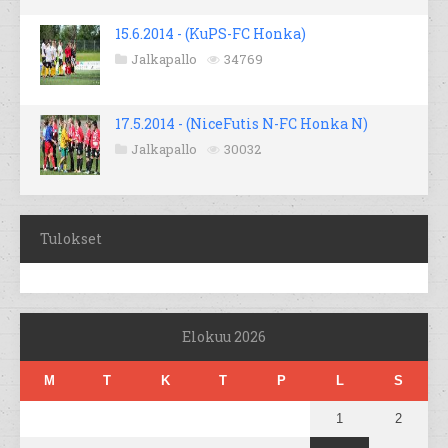
15.6.2014 - (KuPS-FC Honka)
Jalkapallo
34769
17.5.2014 - (NiceFutis N-FC Honka N)
Jalkapallo
30032
Tulokset
Elokuu 2026
M
T
K
T
P
L
S
1
2