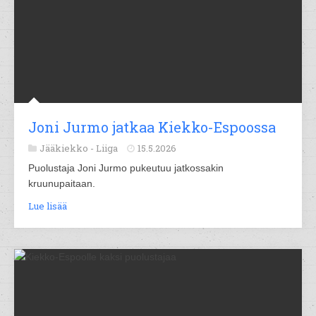
Joni Jurmo jatkaa Kiekko-Espoossa
Jääkiekko -
Liiga
15.5.2026
Puolustaja Joni Jurmo pukeutuu jatkossakin
kruunupaitaan.
Lue lisää