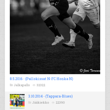
8.5.2016 - (Pallokissat N-FC Honka N)
Jalkapallo
32322
3.10.2014 - (Tappara-Blues)
Jääkiekko
22390