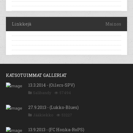
Linkkejä
Mainos
KATSOTUIMMAT GALLERIAT
13.3.2014 - (Oilers-SPV)
Salibandy
57494
27.9.2013 - (Lukko-Blues)
Jääkiekko
53227
13.9.2013 - (FC Honka-RoPS)