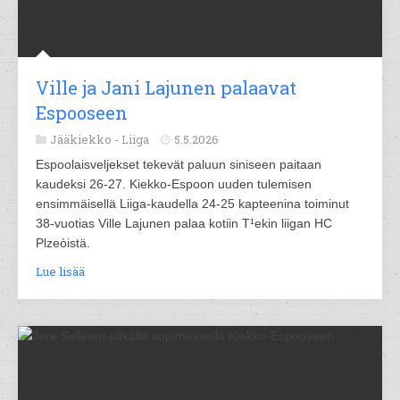
Ville ja Jani Lajunen palaavat
Espooseen
Jääkiekko -
Liiga
5.5.2026
Espoolaisveljekset tekevät paluun siniseen paitaan
kaudeksi 26-27. Kiekko-Espoon uuden tulemisen
ensimmäisellä Liiga-kaudella 24-25 kapteenina toiminut
38-vuotias Ville Lajunen palaa kotiin T¹ekin liigan HC
Plzeòistä.
Lue lisää