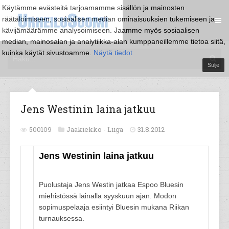
Käytämme evästeitä tarjoamamme sisällön ja mainosten
räätälöimiseen, sosiaalisen median ominaisuuksien tukemiseen ja
kävijämäärämme analysoimiseen. Jaamme myös sosiaalisen
median, mainosalan ja analytiikka-alan kumppaneillemme tietoa siitä,
kuinka käytät sivustoamme.
Näytä tiedot
Sulje
Jens Westinin laina jatkuu
500109
Jääkiekko -
Liiga
31.8.2012
Jens Westinin laina jatkuu
Puolustaja Jens Westin jatkaa Espoo Bluesin
miehistössä lainalla syyskuun ajan. Modon
sopimuspelaaja esiintyi Bluesin mukana Riikan
turnauksessa.