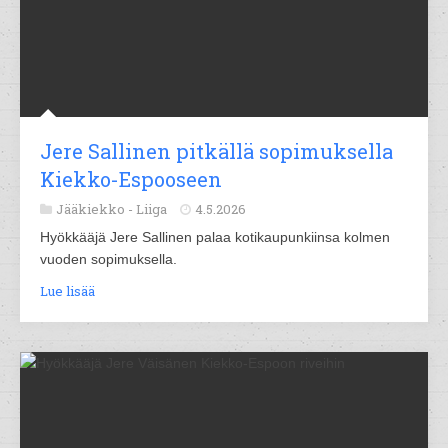
Jere Sallinen pitkällä sopimuksella
Kiekko-Espooseen
Jääkiekko -
Liiga
4.5.2026
Hyökkääjä Jere Sallinen palaa kotikaupunkiinsa kolmen
vuoden sopimuksella.
Lue lisää