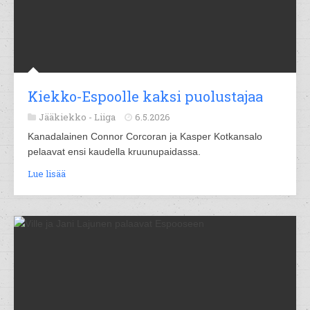
Kiekko-Espoolle kaksi puolustajaa
Jääkiekko -
Liiga
6.5.2026
Kanadalainen Connor Corcoran ja Kasper Kotkansalo
pelaavat ensi kaudella kruunupaidassa.
Lue lisää