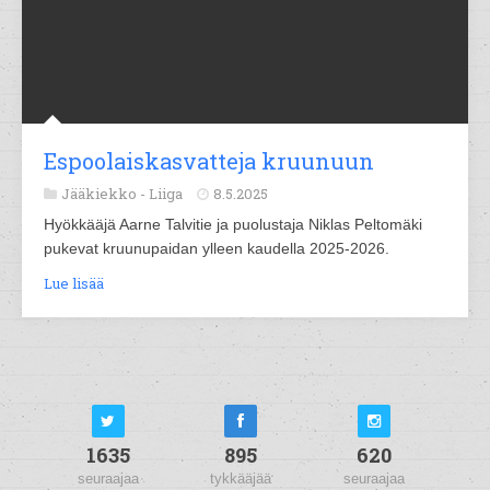
Espoolaiskasvatteja kruunuun
Jääkiekko -
Liiga
8.5.2025
Hyökkääjä Aarne Talvitie ja puolustaja Niklas Peltomäki
pukevat kruunupaidan ylleen kaudella 2025-2026.
Lue lisää
1635
895
620
seuraajaa
tykkääjää
seuraajaa