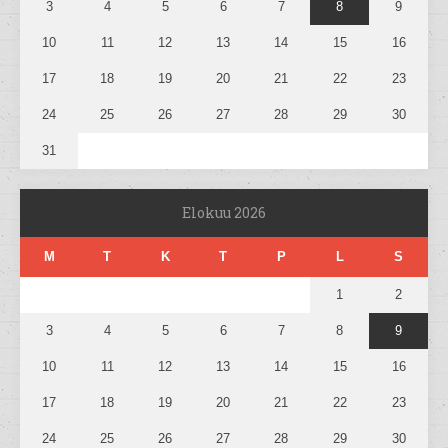
3
4
5
6
7
8
9
10
11
12
13
14
15
16
17
18
19
20
21
22
23
24
25
26
27
28
29
30
31
Elokuu 2026
M
T
K
T
P
L
S
1
2
3
4
5
6
7
8
9
10
11
12
13
14
15
16
17
18
19
20
21
22
23
24
25
26
27
28
29
30