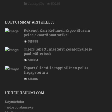
Jalkapallo
50235
LUETUIMMAT ARTIKKELIT
Kokenut Kari Kettunen Espoo Bluesin
pelaajakoordinaattoriksi
511998
Oilers lähetti mestarit kesälomalle jo
puolivälierissä
511804
Esport Oilersilla tappiollinen paluu
liigapeleihin
511386
URHEILUSUOMI.COM
Käyttöehdot
Tietosuojalauseke