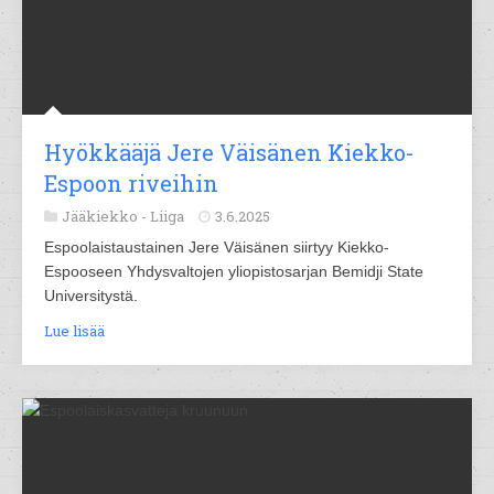
Hyökkääjä Jere Väisänen Kiekko-
Espoon riveihin
Jääkiekko -
Liiga
3.6.2025
Espoolaistaustainen Jere Väisänen siirtyy Kiekko-
Espooseen Yhdysvaltojen yliopistosarjan Bemidji State
Universitystä.
Lue lisää