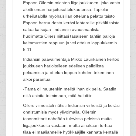
Espoon Oilersin miesten liigajoukkueen, joka vasta
aloitti oman harjoitusottelukautensa. Tapiolan
urheilutalolla myöhäisillan otteluna pelattu taisto
Espoon herruudesta keräsi lehtereille pitkälti toista
sataa katsojaa. Indiansin avausmaalista
huolimatta Oilers niittasi tasaiseen tahtiin palloja
keltamustien reppuun ja vei ottelun loppulukemin
5-11.
Indiansin päävalmentaja Mikko Laurikainen kertoo
joukkueen harjoitelleen edelleen pallollista
pelaamista ja ottelun loppua kohden tekeminen
alkoi parantua.
-Tämä oli muutenkin meiltä ihan ok peliä. Saatiin
niitä asioita toimimaan, mitä haluttiin.
Oilers viimeisteli nätisti Indiansin virheistä ja keräsi
onnistumisia myös ylivoimalla. Oilersin
tasonmittarit nähdään tulevissa peleissä muita
liigajoukkueita vastaan, mutta ainakaan turhaa
tilaa ei maaliahneille hyökkääjille kannata kentällä