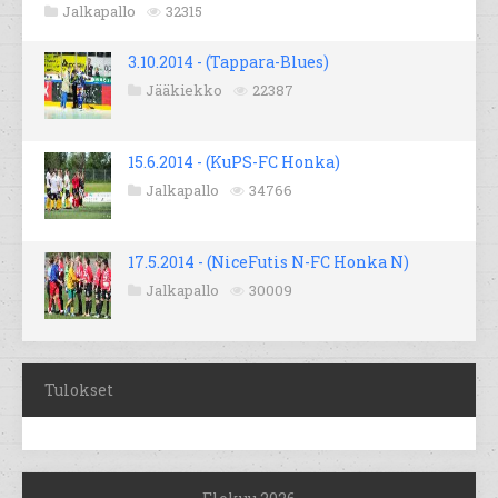
Jalkapallo
32315
3.10.2014 - (Tappara-Blues)
Jääkiekko
22387
15.6.2014 - (KuPS-FC Honka)
Jalkapallo
34766
17.5.2014 - (NiceFutis N-FC Honka N)
Jalkapallo
30009
Tulokset