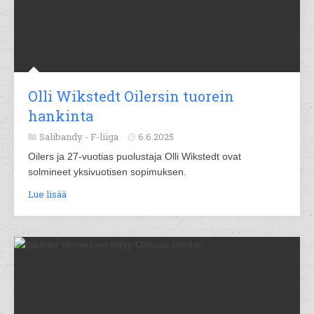
Olli Wikstedt Oilersin tuorein
hankinta
Salibandy -
F-liiga
6.6.2025
Oilers ja 27-vuotias puolustaja Olli Wikstedt ovat
solmineet yksivuotisen sopimuksen.
Lue lisää