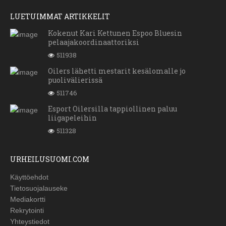
LUETUIMMAT ARTIKKELIT
Kokenut Kari Kettunen Espoo Bluesin
pelaajakoordinaattoriksi
511938
Oilers lähetti mestarit kesälomalle jo
puolivälierissä
511746
Esport Oilersilla tappiollinen paluu
liigapeleihin
511328
URHEILUSUOMI.COM
Käyttöehdot
Tietosuojalauseke
Mediakortti
Rekrytointi
Yhteystiedot