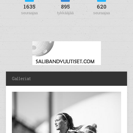
1635
895
620
seuraajaa
tykkääjää
seuraajaa
Galleriat