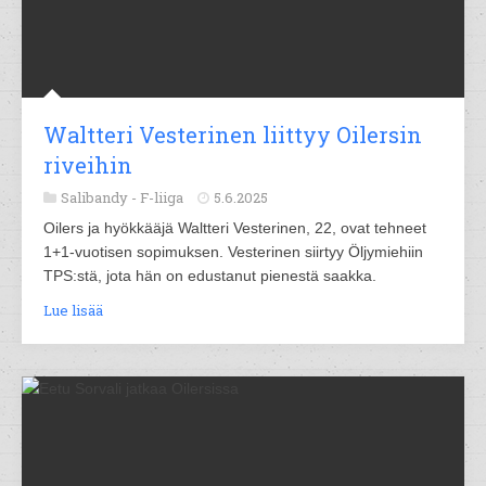
Waltteri Vesterinen liittyy Oilersin
riveihin
Salibandy -
F-liiga
5.6.2025
Oilers ja hyökkääjä Waltteri Vesterinen, 22, ovat tehneet
1+1-vuotisen sopimuksen. Vesterinen siirtyy Öljymiehiin
TPS:stä, jota hän on edustanut pienestä saakka.
Lue lisää