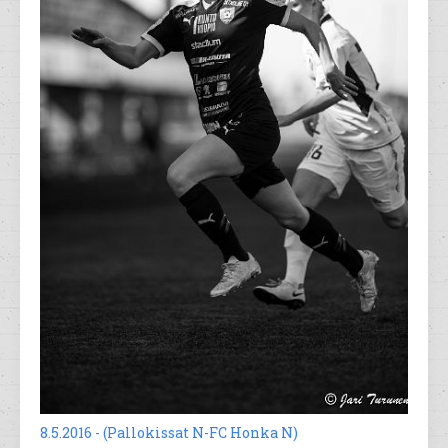
8.5.2016 - (Pallokissat N-FC Honka N)