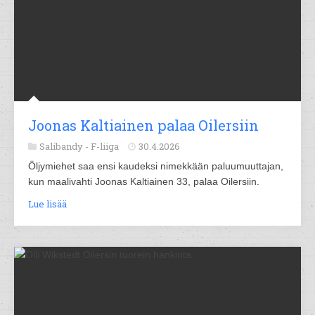
Joonas Kaltiainen palaa Oilersiin
Salibandy -
F-liiga
30.4.2026
Öljymiehet saa ensi kaudeksi nimekkään paluumuuttajan,
kun maalivahti Joonas Kaltiainen 33, palaa Oilersiin.
Lue lisää