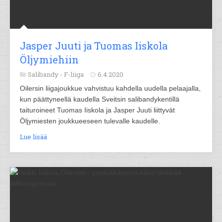
Jasper Juuti ja Tuomas Iiskola
Öljymiehiin
Salibandy -
F-liiga
6.4.2020
Oilersin liigajoukkue vahvistuu kahdella uudella pelaajalla,
kun päättyneellä kaudella Sveitsin salibandykentillä
taituroineet Tuomas Iiskola ja Jasper Juuti liittyvät
Öljymiesten joukkueeseen tulevalle kaudelle.
Lue lisää