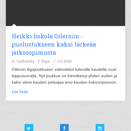
Heikki Iiskola Oilersiin -
puolustukseen kaksi tärkeää
jatkosopimusta
Salibandy -
F-liiga
2.5.2018
Oilersin liigajoukkueen valmistelut tulevalle kaudelle ovat
loppusuoralla. Nyt joukkue on kiinnittänyt yhden uuden ja
kaksi viime kauden pelaajaa ensi kauden kokoonpanoon.
Lue lisää