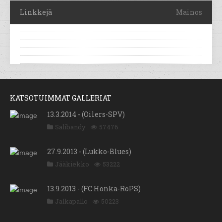
Linkkejä
Mainos
KATSOTUIMMAT GALLERIAT
13.3.2014 - (Oilers-SPV)
Salibandy
57476
27.9.2013 - (Lukko-Blues)
Jääkiekko
53222
13.9.2013 - (FC Honka-RoPS)
Jalkapallo
50223