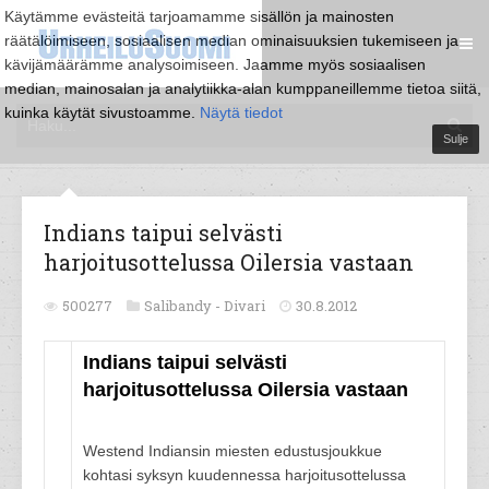
Käytämme evästeitä tarjoamamme sisällön ja mainosten
räätälöimiseen, sosiaalisen median ominaisuuksien tukemiseen ja
kävijämäärämme analysoimiseen. Jaamme myös sosiaalisen
median, mainosalan ja analytiikka-alan kumppaneillemme tietoa siitä,
kuinka käytät sivustoamme.
Näytä tiedot
Sulje
Indians taipui selvästi
harjoitusottelussa Oilersia vastaan
500277
Salibandy -
Divari
30.8.2012
Indians taipui selvästi
harjoitusottelussa Oilersia vastaan
Westend Indiansin miesten edustusjoukkue
kohtasi syksyn kuudennessa harjoitusottelussa