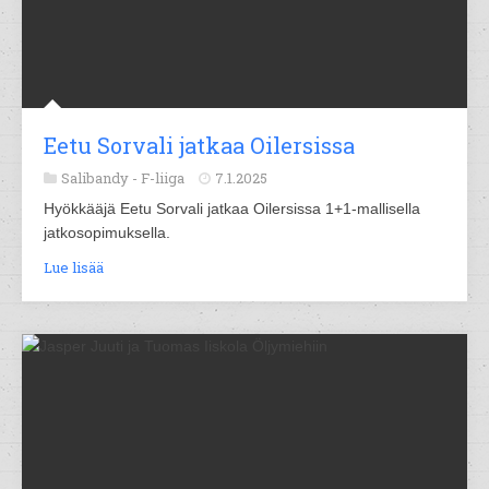
Eetu Sorvali jatkaa Oilersissa
Salibandy -
F-liiga
7.1.2025
Hyökkääjä Eetu Sorvali jatkaa Oilersissa 1+1-mallisella
jatkosopimuksella.
Lue lisää