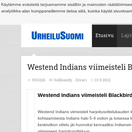
Käytämme evästeitä tarjoamamme sisällön ja mainosten räätälöimise
analytiikka-alan kumppaneillemme tietoa siitä, kuinka käytät sivusto
Suomi
Espoo
Helsinki
Hämeenlinna
Joensuu
Jyväskylä
Kouvo
Etusivu
Lajit
Westend Indians viimeisteli 
500226
Salibandy -
Divari
13.9.2012
Westend Indians viimeisteli Blackbir
Westend Indians viimeisteli harjoitusottelukauden
kohtaamisesta Indians haki 5-4 voiton ja toisessa k
keskiviikon ottelu jäi huonoksi kenraaliksi.Indians
viimeiseen harjoitusotteluun.