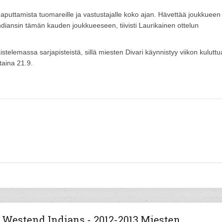
i naputtamista tuomareille ja vastustajalle koko ajan. Hävettää joukkueen
 Indiansin tämän kauden joukkueeseen, tiivisti Laurikainen ottelun
telemassa sarjapisteistä, sillä miesten Divari käynnistyy viikon kuluttu
taina 21.9.
Westend Indians - 2012-2013 Miesten