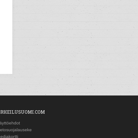
RHEILUSUOMI.COM
äyttöehdot
ietosuojalauseke
ediakortti