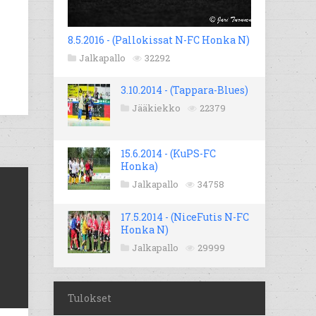
8.5.2016 - (Pallokissat N-FC Honka N)
Jalkapallo
32292
3.10.2014 - (Tappara-Blues)
Jääkiekko
22379
15.6.2014 - (KuPS-FC
Honka)
Jalkapallo
34758
17.5.2014 - (NiceFutis N-FC
Honka N)
Jalkapallo
29999
Tulokset