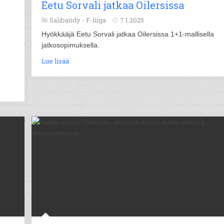
Eetu Sorvali jatkaa Oilersissa
Salibandy -
F-liiga
7.1.2025
Hyökkääjä Eetu Sorvali jatkaa Oilersissa 1+1-mallisella
jatkosopimuksella.
Lue lisää