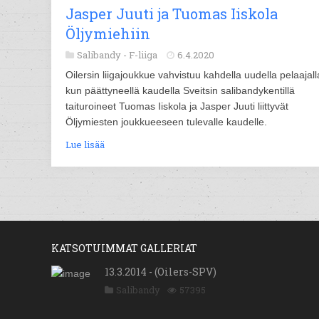
Jasper Juuti ja Tuomas Iiskola
Öljymiehiin
Salibandy -
F-liiga
6.4.2020
Oilersin liigajoukkue vahvistuu kahdella uudella pelaajall
kun päättyneellä kaudella Sveitsin salibandykentillä
taituroineet Tuomas Iiskola ja Jasper Juuti liittyvät
Öljymiesten joukkueeseen tulevalle kaudelle.
Lue lisää
KATSOTUIMMAT GALLERIAT
13.3.2014 - (Oilers-SPV)
Salibandy
57395