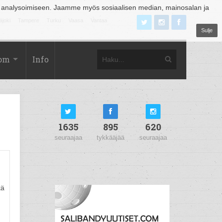
 analysoimiseen. Jaamme myös sosiaalisen median, mainosalan ja
äjoki
Tampere
Turku
Vaasa
Vantaa
Sulje
com
Info
1635
895
620
seuraajaa
tykkääjää
seuraajaa
tä