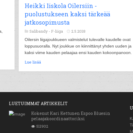
Heikki Iiskola Oilersiin -
puolustukseen kaksi tärkeää
jatkosopimusta
Salibandy -
F-liiga
2.5.2018
a,
Oilersin liigajoukkueen valmistelut tulevalle kaudelle ovat
loppusuoralla. Nyt joukkue on kiinnittänyt yhden uuden ja
kaksi viime kauden pelaajaa ensi kauden kokoonpanoon.
Lue lisää
LUETUIMMAT ARTIKKELIT
U
Kokenut Kari Kettunen Espoo Bluesin
pelaajakoordinaattoriksi
K
T
511902
M