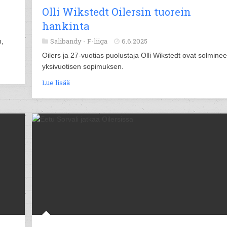
Olli Wikstedt Oilersin tuorein
hankinta
Salibandy -
F-liiga
6.6.2025
n,
Oilers ja 27-vuotias puolustaja Olli Wikstedt ovat solminee
yksivuotisen sopimuksen.
Lue lisää