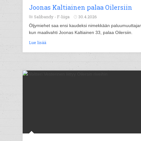
Joonas Kaltiainen palaa Oilersiin
Salibandy -
F-liiga
30.4.2026
Öljymiehet saa ensi kaudeksi nimekkään paluumuuttaja
kun maalivahti Joonas Kaltiainen 33, palaa Oilersiin.
Lue lisää