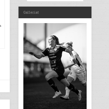
Galleriat
a