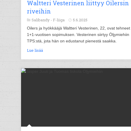
Waltteri Vesterinen liittyy Oilersin
riveihin
Salibandy -
F-liiga
5.6.2025
Oilers ja hyökkääjä Waltteri Vesterinen, 22, ovat tehneet
1+1-vuotisen sopimuksen. Vesterinen siirtyy Öljymiehiin
TPS:stä, jota hän on edustanut pienestä saakka.
Lue lisää