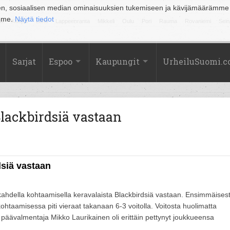
en, sosiaalisen median ominaisuuksien tukemiseen ja kävijämäärämme
amme.
Näytä tiedot
la
Kuopio
Lahti
Lappeenranta
Mikkeli
Oulu
Pori
Rauma
Rovaniemi
Sein
Sarjat
Espoo
Kaupungit
UrheiluSuomi.
Blackbirdsiä vastaan
dsiä vastaan
 kahdella kohtaamisella keravalaista Blackbirdsiä vastaan. Ensimmäises
ohtaamisessa piti vieraat takanaan 6-3 voitolla. Voitosta huolimatta
in päävalmentaja Mikko Laurikainen oli erittäin pettynyt joukkueensa