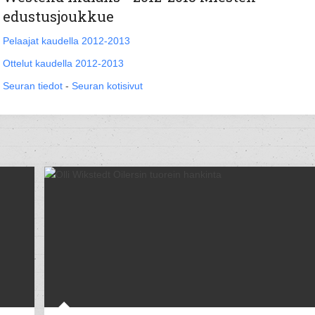
edustusjoukkue
Pelaajat kaudella 2012-2013
Ottelut kaudella 2012-2013
Seuran tiedot
-
Seuran kotisivut