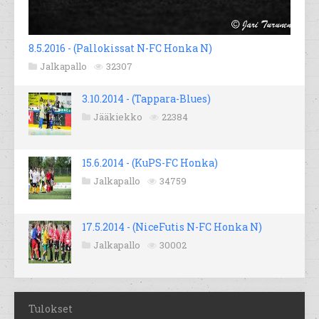
8.5.2016 - (Pallokissat N-FC Honka N)
Jalkapallo
32307
3.10.2014 - (Tappara-Blues)
Jääkiekko
22384
15.6.2014 - (KuPS-FC Honka)
Jalkapallo
34759
17.5.2014 - (NiceFutis N-FC Honka N)
Jalkapallo
30002
Tulokset