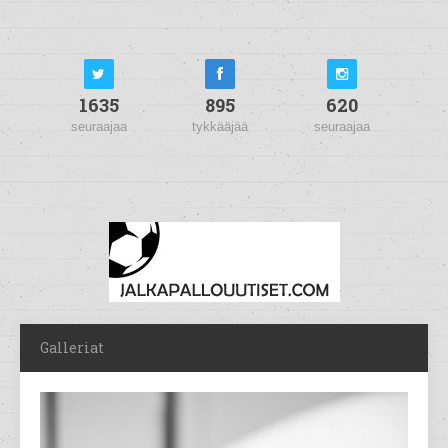
1635
895
620
seuraajaa
tykkääjää
seuraajaa
Galleriat