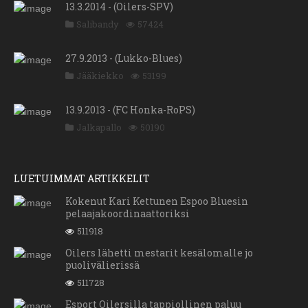
13.3.2014 - (Oilers-SPV)
Salibandy
57424
27.9.2013 - (Lukko-Blues)
Jääkiekko
53199
13.9.2013 - (FC Honka-RoPS)
Jalkapallo
50190
LUETUIMMAT ARTIKKELIT
Kokenut Kari Kettunen Espoo Bluesin
pelaajakoordinaattoriksi
511918
Oilers lähetti mestarit kesälomalle jo
puolivälierissä
511728
Esport Oilersilla tappiollinen paluu