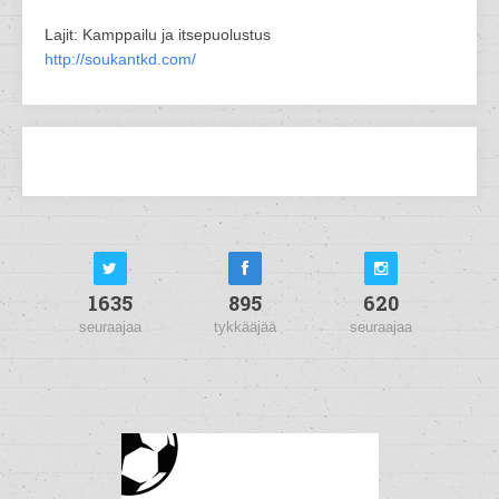
Lajit: Kamppailu ja itsepuolustus
http://soukantkd.com/
1635
895
620
seuraajaa
tykkääjää
seuraajaa