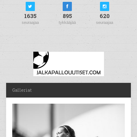
1635
895
620
seuraajaa
tykkääjää
seuraajaa
Galleriat