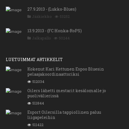
27.9.2013 - (Lukko-Blues)
Jääkiekko
53252
13.9.2013 - (FC Honka-RoPS)
Jalkapallo
50244
LUETUIMMAT ARTIKKELIT
Kokenut Kari Kettunen Espoo Bluesin
pelaajakoordinaattoriksi
512034
Oilers lähetti mestarit kesälomalle jo
puolivälierissä
511844
Esport Oilersilla tappiollinen paluu
liigapeleihin
511422