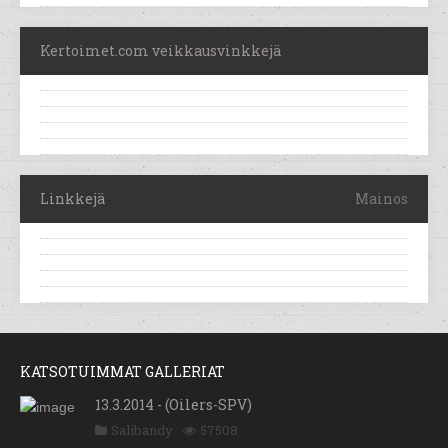
Kertoimet.com veikkausvinkkejä
Linkkejä
Mainos
KATSOTUIMMAT GALLERIAT
13.3.2014 - (Oilers-SPV)
Salibandy
57508