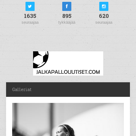
1635
895
620
seuraajaa
tykkääjää
seuraajaa
Galleriat