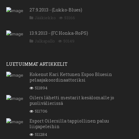
27.9.2013 - (Lukko-Blues)
Jääkiekko
53166
13.9.2013 - (FC Honka-RoPS)
Jalkapallo
50149
LUETUIMMAT ARTIKKELIT
Kokenut Kari Kettunen Espoo Bluesin
pelaajakoordinaattoriksi
511894
Oilers lähetti mestarit kesälomalle jo
puolivälierissä
511706
Esport Oilersilla tappiollinen paluu
liigapeleihin
511284