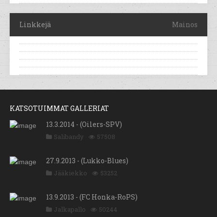
Linkkejä
Mainos
KATSOTUIMMAT GALLERIAT
13.3.2014 - (Oilers-SPV)
Salibandy
57508
27.9.2013 - (Lukko-Blues)
Jääkiekko
53252
13.9.2013 - (FC Honka-RoPS)
Jalkapallo
50244