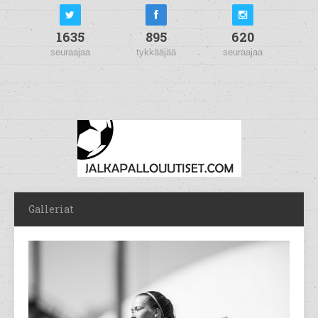
1635
895
620
seuraajaa
tykkääjää
seuraajaa
Galleriat