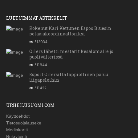
LUETUIMMAT ARTIKKELIT
Kokenut Kari Kettunen Espoo Bluesin
pelaajakoordinaattoriksi
512034
Oilers lähetti mestarit kesälomalle jo
puolivälierissä
511844
Esport Oilersilla tappiollinen paluu
liigapeleihin
511422
URHEILUSUOMI.COM
Käyttöehdot
Tietosuojalauseke
Mediakortti
Rekrytointi