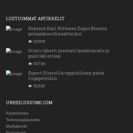
LUETUIMMAT ARTIKKELIT
Kokenut Kari Kettunen Espoo Bluesin
pelaajakoordinaattoriksi
511938
Oilers lähetti mestarit kesälomalle jo
puolivälierissä
511746
Esport Oilersilla tappiollinen paluu
liigapeleihin
511328
URHEILUSUOMI.COM
Käyttöehdot
Tietosuojalauseke
Mediakortti
Rekrytointi