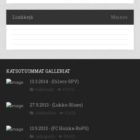
Linkkejä
Mainos
KATSOTUIMMAT GALLERIAT
13.3.2014 - (Oilers-SPV)
Salibandy
57476
27.9.2013 - (Lukko-Blues)
Jääkiekko
53222
13.9.2013 - (FC Honka-RoPS)
Jalkapallo
50223