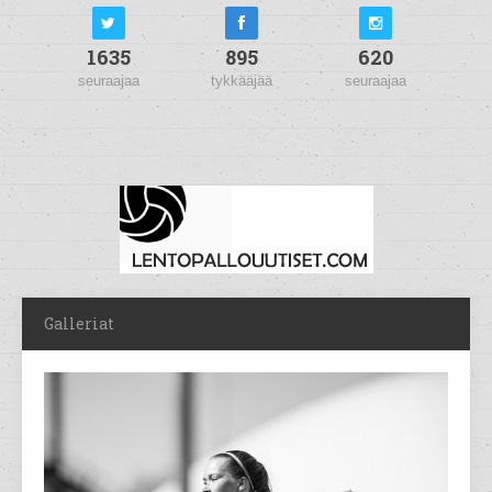
1635
895
620
seuraajaa
tykkääjää
seuraajaa
Galleriat