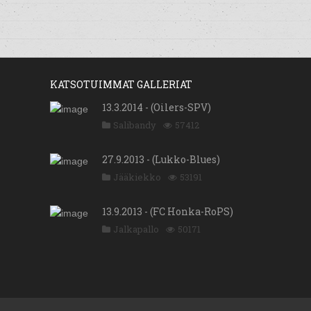
KATSOTUIMMAT GALLERIAT
13.3.2014 - (Oilers-SPV)
Salibandy
57412
27.9.2013 - (Lukko-Blues)
Jääkiekko
53191
13.9.2013 - (FC Honka-RoPS)
Jalkapallo
50171