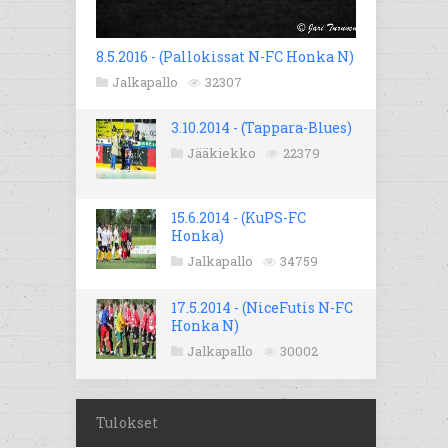
8.5.2016 - (Pallokissat N-FC Honka N)
Jalkapallo
32307
3.10.2014 - (Tappara-Blues)
Jääkiekko
22379
15.6.2014 - (KuPS-FC
Honka)
Jalkapallo
34759
17.5.2014 - (NiceFutis N-FC
Honka N)
Jalkapallo
30002
Tulokset