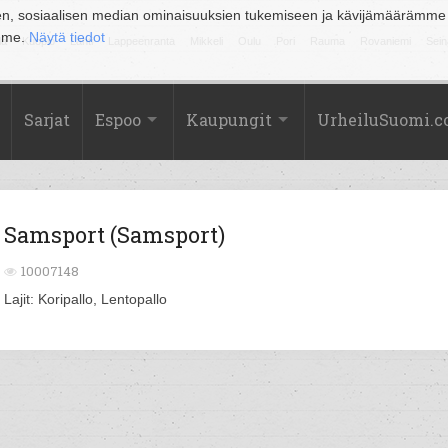
en, sosiaalisen median ominaisuuksien tukemiseen ja kävijämäärämme
amme.
Näytä tiedot
la
Kuopio
Lahti
Lappeenranta
Mikkeli
Oulu
Pori
Rauma
Rovaniemi
Sein
Sarjat
Espoo
Kaupungit
UrheiluSuomi.
Samsport (Samsport)
10007148
Lajit: Koripallo, Lentopallo