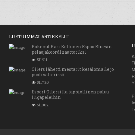
LUETUIMMAT ARTIKKELIT
U
Kokenut Kari Kettunen Espoo Bluesin
pelaajakoordinaattoriksi
K
511911
T
Oilers lähetti mestarit kesälomalle jo
M
puolivälierissä
R
511720
Y
Esport Oilersilla tappiollinen paluu
F
liigapeleihin
I
511302
T