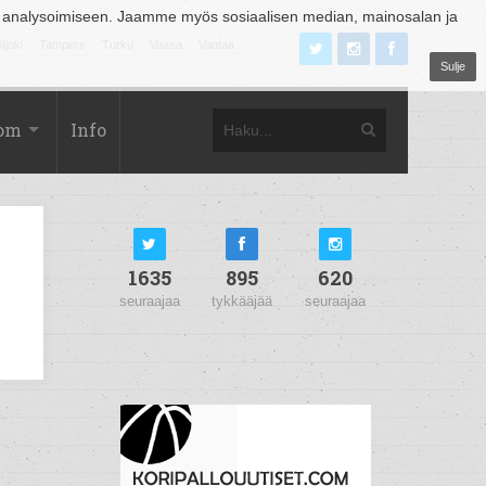
 analysoimiseen. Jaamme myös sosiaalisen median, mainosalan ja
äjoki
Tampere
Turku
Vaasa
Vantaa
Sulje
com
Info
1635
895
620
seuraajaa
tykkääjää
seuraajaa