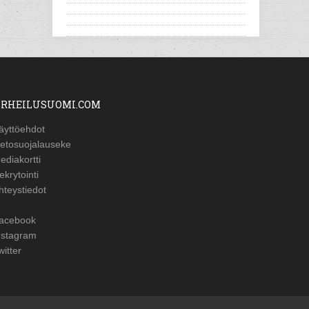
RHEILUSUOMI.COM
äyttöehdot
ietosuojalauseke
ediakortti
ekrytointi
hteystiedot
acebook
nstagram
witter