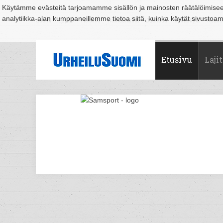
Käytämme evästeitä tarjoamamme sisällön ja mainosten räätälöimise
analytiikka-alan kumppaneillemme tietoa siitä, kuinka käytät sivusto
Suomi
Espoo
Helsinki
Hämeenlinna
Joensuu
Jyväskylä
Kouvo
Etusivu
Lajit