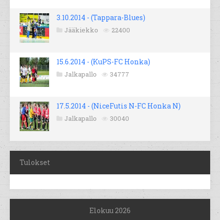
3.10.2014 - (Tappara-Blues)
Jääkiekko
22400
15.6.2014 - (KuPS-FC Honka)
Jalkapallo
34777
17.5.2014 - (NiceFutis N-FC Honka N)
Jalkapallo
30040
Tulokset
Elokuu 2026