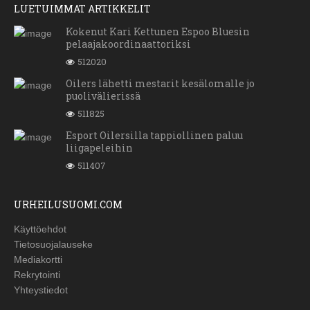
LUETUIMMAT ARTIKKELIT
Kokenut Kari Kettunen Espoo Bluesin
pelaajakoordinaattoriksi
512020
Oilers lähetti mestarit kesälomalle jo
puolivälierissä
511825
Esport Oilersilla tappiollinen paluu
liigapeleihin
511407
URHEILUSUOMI.COM
Käyttöehdot
Tietosuojalauseke
Mediakortti
Rekrytointi
Yhteystiedot