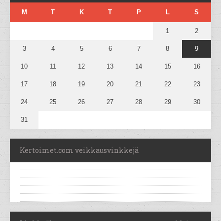
M
T
K
T
P
L
S
1
2
3
4
5
6
7
8
9
10
11
12
13
14
15
16
17
18
19
20
21
22
23
24
25
26
27
28
29
30
31
Kertoimet.com veikkausvinkkejä