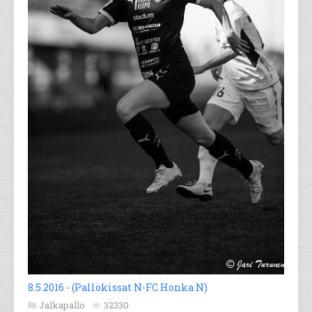
8.5.2016 - (Pallokissat N-FC Honka N)
Jalkapallo
32330