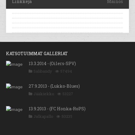
Linkkejä
Mainos
KATSOTUIMMAT GALLERIAT
13.3.2014 - (Oilers-SPV)
Salibandy
57494
27.9.2013 - (Lukko-Blues)
Jääkiekko
53227
13.9.2013 - (FC Honka-RoPS)
Jalkapallo
50235