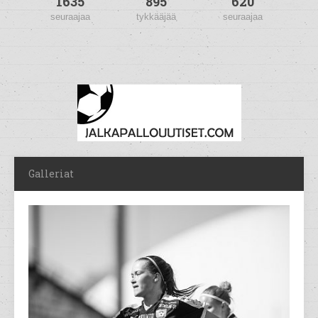
1635
895
620
seuraajaa
tykkääjää
seuraajaa
Galleriat