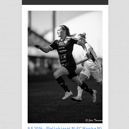
8.5.2016 - (Pallokissat N-FC Honka N)