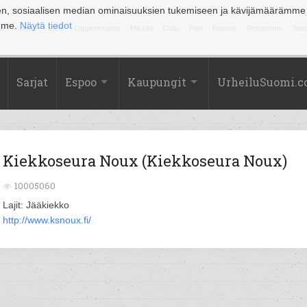
en, sosiaalisen median ominaisuuksien tukemiseen ja kävijämäärämme
amme.
Näytä tiedot
la
Kuopio
Lahti
Lappeenranta
Mikkeli
Oulu
Pori
Rauma
Rovaniemi
Sein
Sarjat
Espoo
Kaupungit
UrheiluSuomi.
Kiekkoseura Noux (Kiekkoseura Noux)
10005060
Lajit: Jääkiekko
http://www.ksnoux.fi/