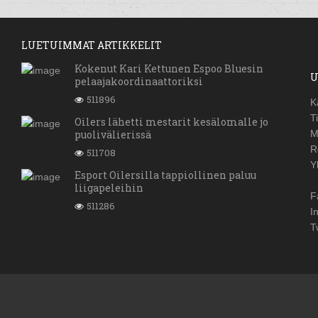
LUETUIMMAT ARTIKKELIT
Kokenut Kari Kettunen Espoo Bluesin
U
pelaajakoordinaattoriksi
511896
K
T
Oilers lähetti mestarit kesälomalle jo
puolivälierissä
M
R
511708
Y
Esport Oilersilla tappiollinen paluu
liigapeleihin
F
511286
I
T