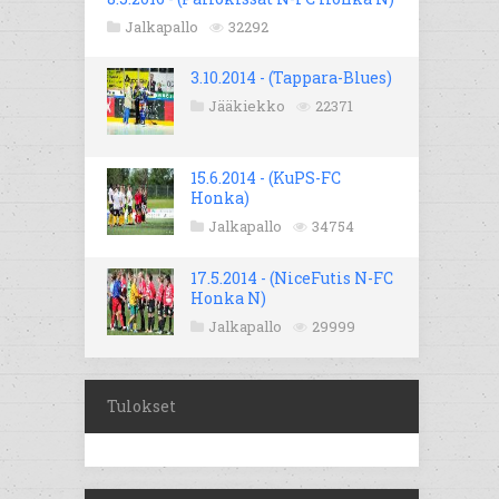
Jalkapallo
32292
3.10.2014 - (Tappara-Blues)
Jääkiekko
22371
15.6.2014 - (KuPS-FC
Honka)
Jalkapallo
34754
17.5.2014 - (NiceFutis N-FC
Honka N)
Jalkapallo
29999
Tulokset