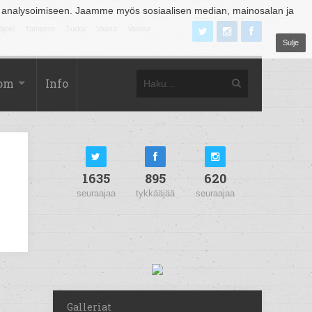
 analysoimiseen. Jaamme myös sosiaalisen median, mainosalan ja
äjoki
Tampere
Turku
Vaasa
Vantaa
Sulje
com
Info
1635
895
620
seuraajaa
tykkääjää
seuraajaa
Galleriat