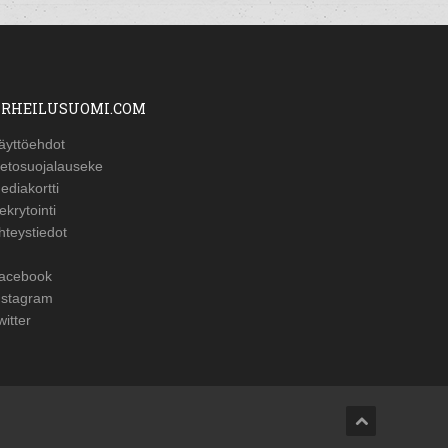
RHEILUSUOMI.COM
äyttöehdot
ietosuojalauseke
ediakortti
ekrytointi
hteystiedot
acebook
nstagram
witter