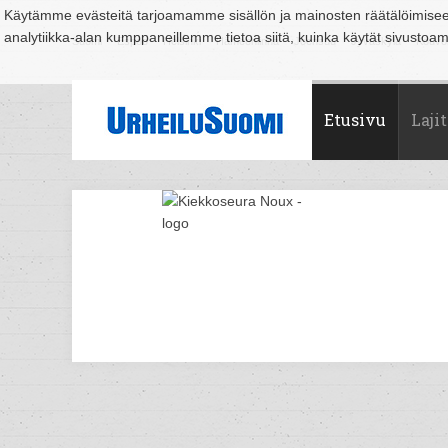
Käytämme evästeitä tarjoamamme sisällön ja mainosten räätälöimise
analytiikka-alan kumppaneillemme tietoa siitä, kuinka käytät sivusto
Suomi
Espoo
Helsinki
Hämeenlinna
Joensuu
Jyväskylä
Kouvo
Etusivu
Lajit