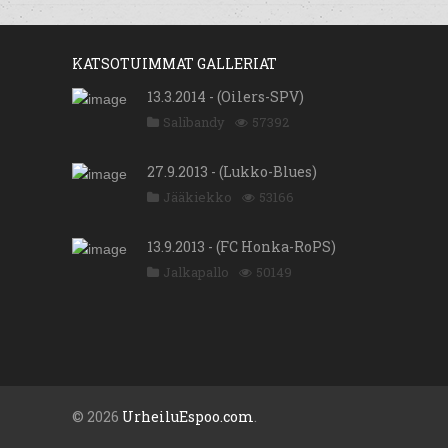
KATSOTUIMMAT GALLERIAT
13.3.2014 - (Oilers-SPV)
Salibandy
57392
27.9.2013 - (Lukko-Blues)
Jääkiekko
53166
13.9.2013 - (FC Honka-RoPS)
Jalkapallo
50149
© 2026
UrheiluEspoo.com
.