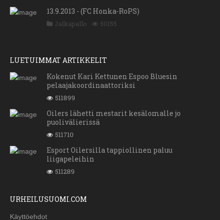
13.9.2013 - (FC Honka-RoPS)
Jalkapallo
50155
LUETUIMMAT ARTIKKELIT
Kokenut Kari Kettunen Espoo Bluesin
pelaajakoordinaattoriksi
511899
Oilers lähetti mestarit kesälomalle jo
puolivälierissä
511710
Esport Oilersilla tappiollinen paluu
liigapeleihin
511289
URHEILUSUOMI.COM
Käyttöehdot