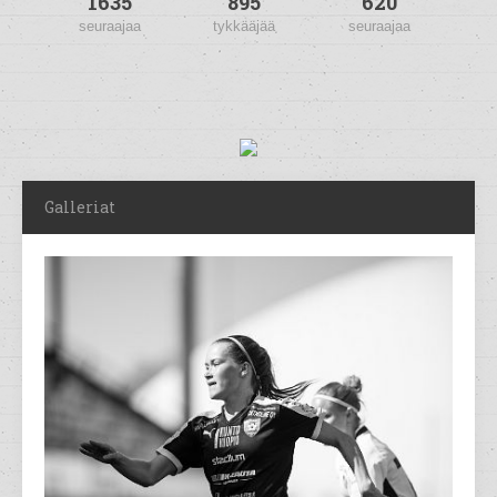
1635
895
620
seuraajaa
tykkääjää
seuraajaa
Galleriat