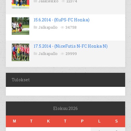
Jääkiekko
22374
15.6.2014 - (KuPS-FC Honka)
Jalkapallo
34758
17.5.2014 - (NiceFutis N-FC Honka N)
Jalkapallo
29999
Tulokset
Elokuu 2026
M
T
K
T
P
L
S