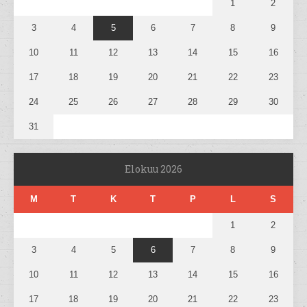
1
2
3
4
5
6
7
8
9
10
11
12
13
14
15
16
17
18
19
20
21
22
23
24
25
26
27
28
29
30
31
Elokuu 2026
M
T
K
T
P
L
S
1
2
3
4
5
6
7
8
9
10
11
12
13
14
15
16
17
18
19
20
21
22
23