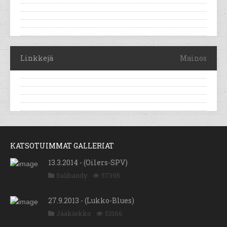
Linkkejä
Mainos
KATSOTUIMMAT GALLERIAT
13.3.2014 - (Oilers-SPV)
Salibandy
57395
27.9.2013 - (Lukko-Blues)
Jääkiekko
53166