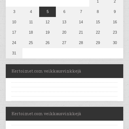
1
2
3
4
5
6
7
8
9
10
11
12
13
14
15
16
17
18
19
20
21
22
23
24
25
26
27
28
29
30
31
Kertoimet.com veikkausvinkkejä
Kertoimet.com veikkausvinkkejä