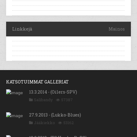
Linkkejä
Mainos
KATSOTUIMMAT GALLERIAT
13.3.2014 - (Oilers-SPV)
Salibandy
57387
27.9.2013 - (Lukko-Blues)
Jääkiekko
53162