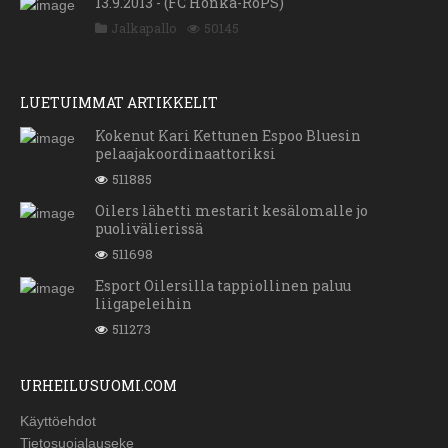
13.9.2013 - (FC Honka-RoPS)
Jalkapallo
50145
LUETUIMMAT ARTIKKELIT
Kokenut Kari Kettunen Espoo Bluesin
pelaajakoordinaattoriksi
511885
Oilers lähetti mestarit kesälomalle jo
puolivälierissä
511698
Esport Oilersilla tappiollinen paluu
liigapeleihin
511273
URHEILUSUOMI.COM
Käyttöehdot
Tietosuojalauseke