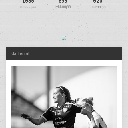
1635
895
620
seuraajaa
tykkääjää
seuraajaa
Galleriat