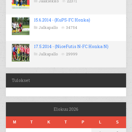
Jääkiekko
22371
15.6.2014 - (KuPS-FC Honka)
Jalkapallo
34754
17.5.2014 - (NiceFutis N-FC Honka N)
Jalkapallo
29999
Tulokset
Elokuu 2026
M
T
K
T
P
L
S