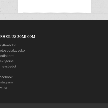
RHEILUSUOMI.COM
äyttöehdot
ietosuojalauseke
ediakortti
ekrytointi
hteystiedot
acebook
nstagram
witter