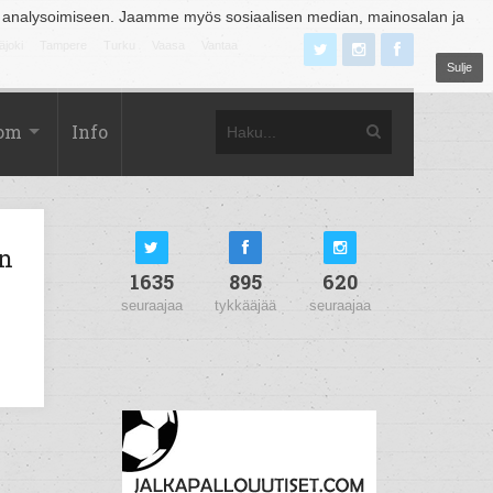
 analysoimiseen. Jaamme myös sosiaalisen median, mainosalan ja
äjoki
Tampere
Turku
Vaasa
Vantaa
Sulje
com
Info
en
1635
895
620
seuraajaa
tykkääjää
seuraajaa