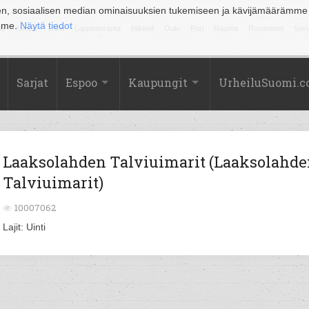
en, sosiaalisen median ominaisuuksien tukemiseen ja kävijämäärämme
amme.
Näytä tiedot
la
Kuopio
Lahti
Lappeenranta
Mikkeli
Oulu
Pori
Rauma
Rovaniemi
Sein
Sarjat
Espoo
Kaupungit
UrheiluSuomi.
Laaksolahden Talviuimarit (Laaksolahd
Talviuimarit)
10007062
Lajit: Uinti