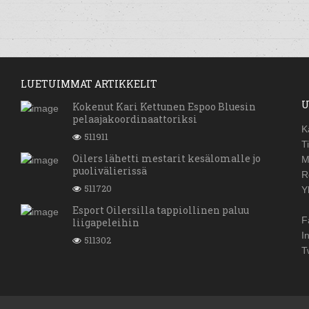
LUETUIMMAT ARTIKKELIT
U
Kokenut Kari Kettunen Espoo Bluesin
pelaajakoordinaattoriksi
K
511911
T
Oilers lähetti mestarit kesälomalle jo
M
puolivälierissä
R
511720
Y
Esport Oilersilla tappiollinen paluu
F
liigapeleihin
I
511302
T