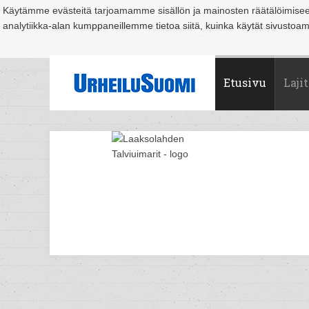
Käytämme evästeitä tarjoamamme sisällön ja mainosten räätälöimise
analytiikka-alan kumppaneillemme tietoa siitä, kuinka käytät sivusto
Suomi
Espoo
Helsinki
Hämeenlinna
Joensuu
Jyväskylä
Kouvo
Etusivu
Lajit