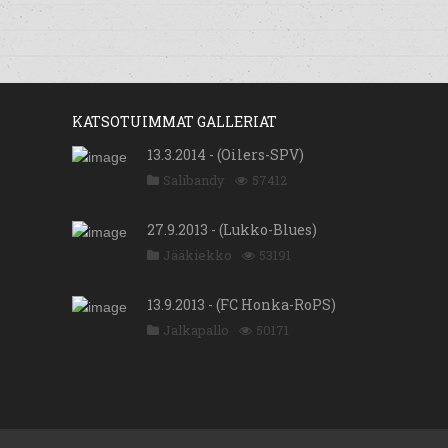
KATSOTUIMMAT GALLERIAT
13.3.2014 - (Oilers-SPV)
Salibandy
57412
27.9.2013 - (Lukko-Blues)
Jääkiekko
53191
13.9.2013 - (FC Honka-RoPS)
Jalkapallo
50171