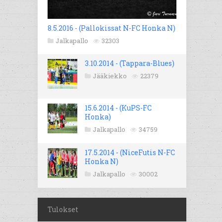
8.5.2016 - (Pallokissat N-FC Honka N)
Jalkapallo
32303
3.10.2014 - (Tappara-Blues)
Jääkiekko
22379
15.6.2014 - (KuPS-FC
Honka)
Jalkapallo
34759
17.5.2014 - (NiceFutis N-FC
Honka N)
Jalkapallo
30002
Tulokset