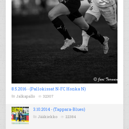
8.5.2016 - (Pallokissat N-FC Honka N)
Jalkapallo
32307
3.10.2014 - (Tappara-Blues)
Jääkiekko
22384