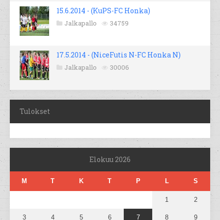
15.6.2014 - (KuPS-FC Honka)
Jalkapallo
34759
17.5.2014 - (NiceFutis N-FC Honka N)
Jalkapallo
30006
Tulokset
Elokuu 2026
M
T
K
T
P
L
S
1
2
3
4
5
6
7
8
9