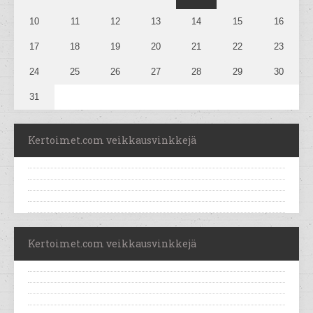
10
11
12
13
14
15
16
17
18
19
20
21
22
23
24
25
26
27
28
29
30
31
Kertoimet.com veikkausvinkkejä
Kertoimet.com veikkausvinkkejä