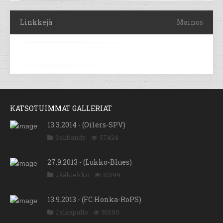
Linkkejä
Mainos
KATSOTUIMMAT GALLERIAT
13.3.2014 - (Oilers-SPV)
Salibandy
57424
27.9.2013 - (Lukko-Blues)
Jääkiekko
53199
13.9.2013 - (FC Honka-RoPS)
Jalkapallo
50190