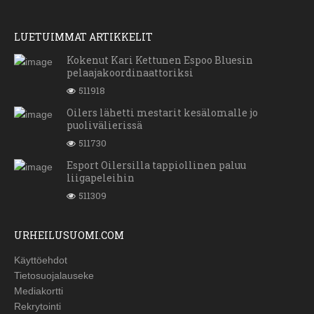
LUETUIMMAT ARTIKKELIT
Kokenut Kari Kettunen Espoo Bluesin
pelaajakoordinaattoriksi
511918
Oilers lähetti mestarit kesälomalle jo
puolivälierissä
511730
Esport Oilersilla tappiollinen paluu
liigapeleihin
511309
URHEILUSUOMI.COM
Käyttöehdot
Tietosuojalauseke
Mediakortti
Rekrytointi