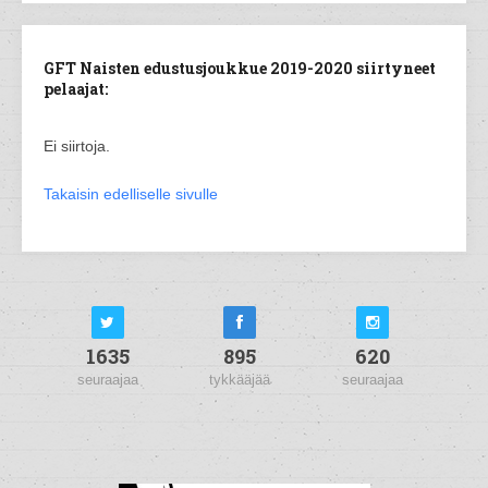
GFT Naisten edustusjoukkue 2019-2020 siirtyneet
pelaajat:
Ei siirtoja.
Takaisin edelliselle sivulle
1635
895
620
seuraajaa
tykkääjää
seuraajaa