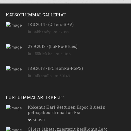
KATSOTUIMMAT GALLERIAT
13.3.2014 - (Oilers-SPV)
Salibandy
57392
27.9.2013 - (Lukko-Blues)
Jääkiekko
53166
13.9.2013 - (FC Honka-RoPS)
Jalkapallo
50149
LUETUIMMAT ARTIKKELIT
Kokenut Kari Kettunen Espoo Bluesin
pelaajakoordinaattoriksi
511890
Oilers lähetti mestarit kesälomalle jo