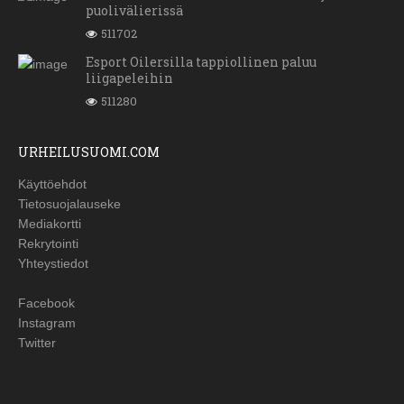
puolivälierissä
511702
Esport Oilersilla tappiollinen paluu
liigapeleihin
511280
URHEILUSUOMI.COM
Käyttöehdot
Tietosuojalauseke
Mediakortti
Rekrytointi
Yhteystiedot
Facebook
Instagram
Twitter