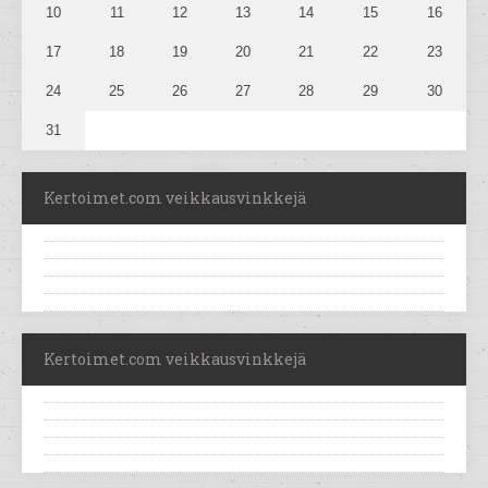
10
11
12
13
14
15
16
17
18
19
20
21
22
23
24
25
26
27
28
29
30
31
Kertoimet.com veikkausvinkkejä
Kertoimet.com veikkausvinkkejä