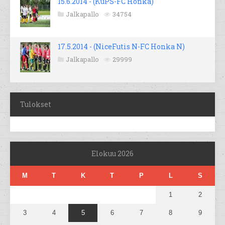
15.6.2014 - (KuPS-FC Honka)
Jalkapallo
34754
17.5.2014 - (NiceFutis N-FC Honka N)
Jalkapallo
29999
Tulokset
Elokuu 2026
M
T
K
T
P
L
S
1
2
3
4
5
6
7
8
9