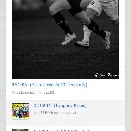
8.5.2016 - (Pallokissat N-FC Honka N)
Jalkapallo
32292
3.10.2014 - (Tappara-Blues)
Jääkiekko
22371