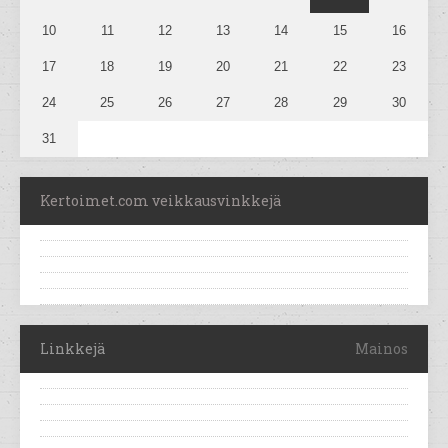
10
11
12
13
14
15
16
17
18
19
20
21
22
23
24
25
26
27
28
29
30
31
Kertoimet.com veikkausvinkkejä
Linkkejä
Mainos