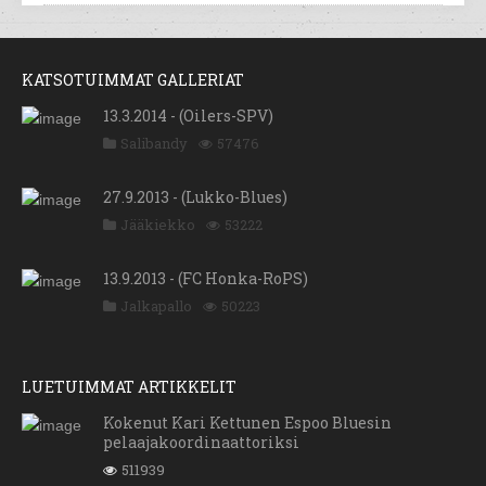
KATSOTUIMMAT GALLERIAT
13.3.2014 - (Oilers-SPV)
Salibandy
57476
27.9.2013 - (Lukko-Blues)
Jääkiekko
53222
13.9.2013 - (FC Honka-RoPS)
Jalkapallo
50223
LUETUIMMAT ARTIKKELIT
Kokenut Kari Kettunen Espoo Bluesin
pelaajakoordinaattoriksi
511939