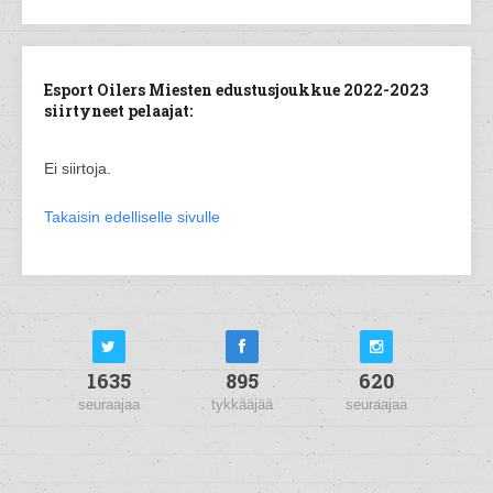
Esport Oilers Miesten edustusjoukkue 2022-2023
siirtyneet pelaajat:
Ei siirtoja.
Takaisin edelliselle sivulle
1635
895
620
seuraajaa
tykkääjää
seuraajaa