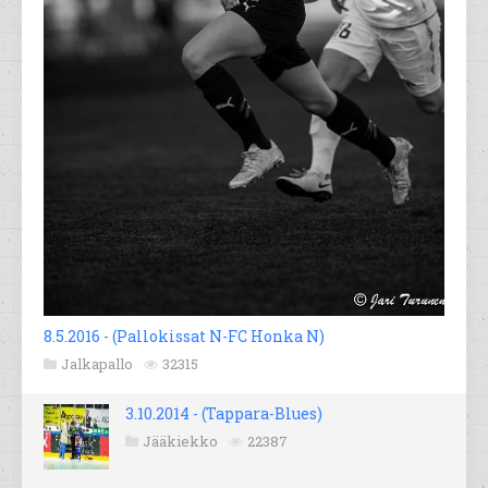
8.5.2016 - (Pallokissat N-FC Honka N)
Jalkapallo
32315
3.10.2014 - (Tappara-Blues)
Jääkiekko
22387