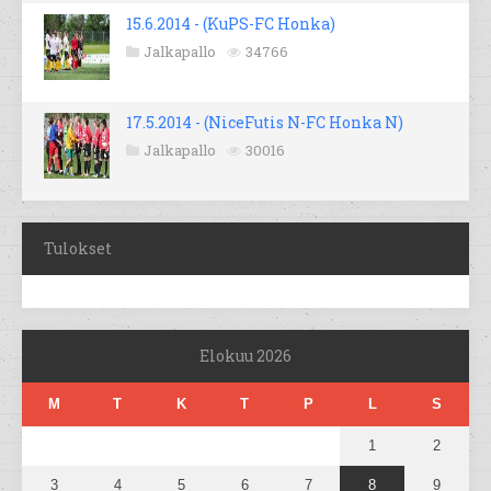
15.6.2014 - (KuPS-FC Honka)
Jalkapallo
34766
17.5.2014 - (NiceFutis N-FC Honka N)
Jalkapallo
30016
Tulokset
Elokuu 2026
M
T
K
T
P
L
S
1
2
3
4
5
6
7
8
9