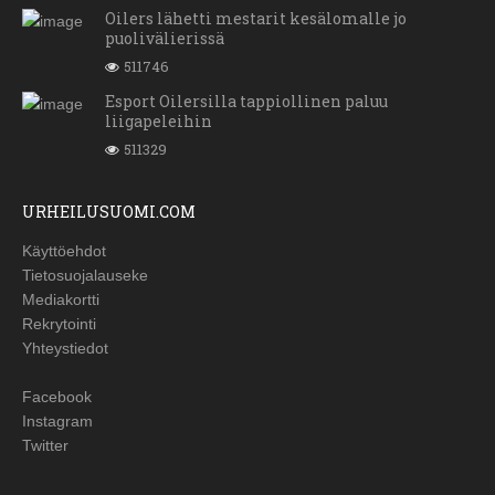
Oilers lähetti mestarit kesälomalle jo
puolivälierissä
511746
Esport Oilersilla tappiollinen paluu
liigapeleihin
511329
URHEILUSUOMI.COM
Käyttöehdot
Tietosuojalauseke
Mediakortti
Rekrytointi
Yhteystiedot
Facebook
Instagram
Twitter