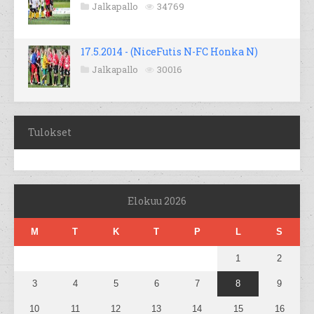
Jalkapallo
34769
17.5.2014 - (NiceFutis N-FC Honka N)
Jalkapallo
30016
Tulokset
Elokuu 2026
M
T
K
T
P
L
S
1
2
3
4
5
6
7
8
9
10
11
12
13
14
15
16