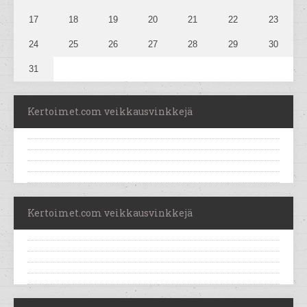
17
18
19
20
21
22
23
24
25
26
27
28
29
30
31
Kertoimet.com veikkausvinkkejä
Kertoimet.com veikkausvinkkejä