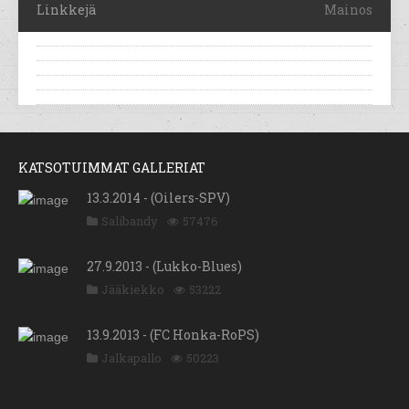
Linkkejä
Mainos
KATSOTUIMMAT GALLERIAT
13.3.2014 - (Oilers-SPV)
Salibandy
57476
27.9.2013 - (Lukko-Blues)
Jääkiekko
53222
13.9.2013 - (FC Honka-RoPS)
Jalkapallo
50223