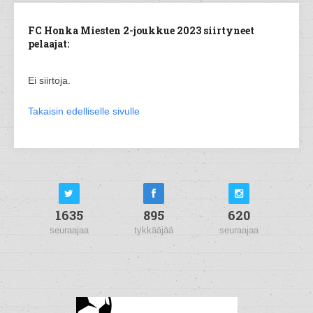
FC Honka Miesten 2-joukkue 2023 siirtyneet
pelaajat:
Ei siirtoja.
Takaisin edelliselle sivulle
1635
895
620
seuraajaa
tykkääjää
seuraajaa