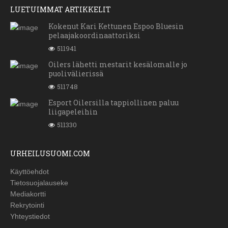
LUETUIMMAT ARTIKKELIT
Kokenut Kari Kettunen Espoo Bluesin
pelaajakoordinaattoriksi
511941
Oilers lähetti mestarit kesälomalle jo
puolivälierissä
511748
Esport Oilersilla tappiollinen paluu
liigapeleihin
511330
URHEILUSUOMI.COM
Käyttöehdot
Tietosuojalauseke
Mediakortti
Rekrytointi
Yhteystiedot