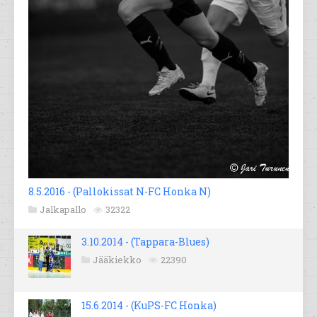
8.5.2016 - (Pallokissat N-FC Honka N)
Jalkapallo
32322
3.10.2014 - (Tappara-Blues)
Jääkiekko
22390
15.6.2014 - (KuPS-FC Honka)