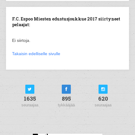
F.C. Espoo Miesten edustusjoukkue 2017 siirtyneet
pelaajat:
Ei siirtoja.
Takaisin edelliselle sivulle
1635
895
620
seuraajaa
tykkääjää
seuraajaa