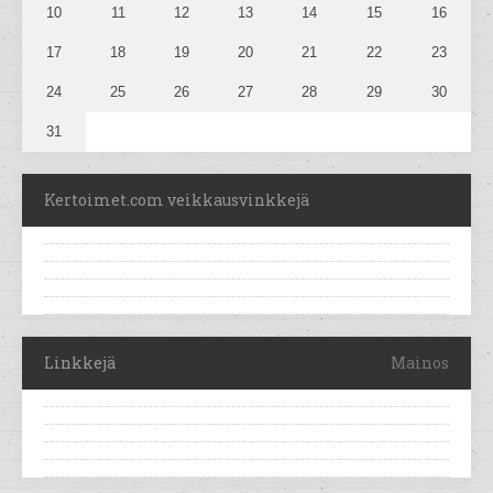
10
11
12
13
14
15
16
17
18
19
20
21
22
23
24
25
26
27
28
29
30
31
Kertoimet.com veikkausvinkkejä
Linkkejä
Mainos