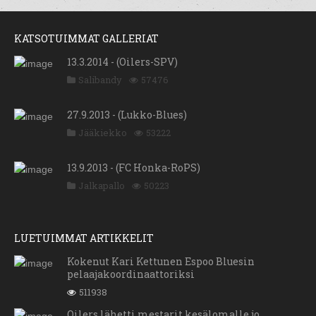
KATSOTUIMMAT GALLERIAT
13.3.2014 - (Oilers-SPV)
Salibandy
57476
27.9.2013 - (Lukko-Blues)
Jääkiekko
53222
13.9.2013 - (FC Honka-RoPS)
Jalkapallo
50223
LUETUIMMAT ARTIKKELIT
Kokenut Kari Kettunen Espoo Bluesin
pelaajakoordinaattoriksi
511938
Oilers lähetti mestarit kesälomalle jo