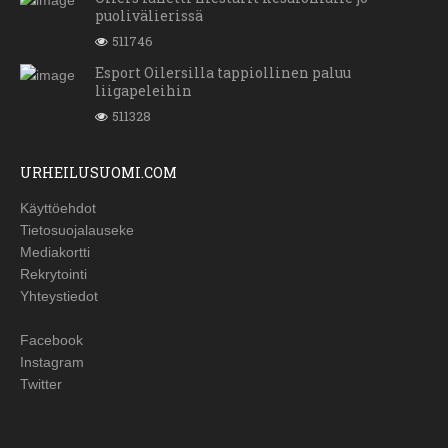
puolivälierissä
511746
Esport Oilersilla tappiollinen paluu
liigapeleihin
511328
URHEILUSUOMI.COM
Käyttöehdot
Tietosuojalauseke
Mediakortti
Rekrytointi
Yhteystiedot
Facebook
Instagram
Twitter