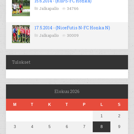
15.6.2014 - (KuPS-FC Honka)
Jalkapallo
34766
17.5.2014 - (NiceFutis N-FC Honka N)
Jalkapallo
30009
Tulokset
Elokuu 2026
M
T
K
T
P
L
S
1
2
3
4
5
6
7
8
9