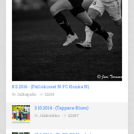
8.5.2016 - (Pallokissat N-FC Honka N)
Jalkapallo
32315
3.10.2014 - (Tappara-Blues)
Jääkiekko
22387