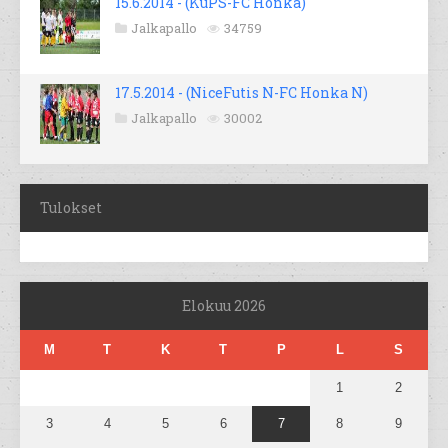
15.6.2014 - (KuPS-FC Honka)
Jalkapallo
34759
17.5.2014 - (NiceFutis N-FC Honka N)
Jalkapallo
30002
Tulokset
Elokuu 2026
M
T
K
T
P
L
S
1
2
3
4
5
6
7
8
9