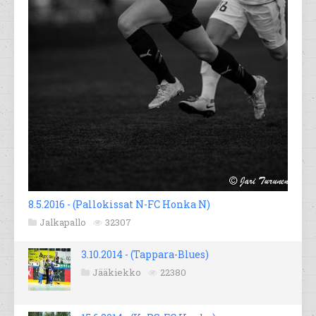
8.5.2016 - (Pallokissat N-FC Honka N)
Jalkapallo
32307
3.10.2014 - (Tappara-Blues)
Jääkiekko
22380