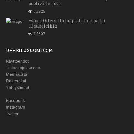
puolivälierissä
511725
Esport Oilersilla tappiollinen paluu
liigapeleihin
511307
URHEILUSUOMI.COM
Käyttöehdot
Tietosuojalauseke
Mediakortti
Rekrytointi
Yhteystiedot
Facebook
Instagram
Twitter