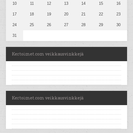
10
11
12
13
14
15
16
17
18
19
20
21
22
23
24
25
26
27
28
29
30
31
Kertoimet.com veikkausvinkkejä
Kertoimet.com veikkausvinkkejä