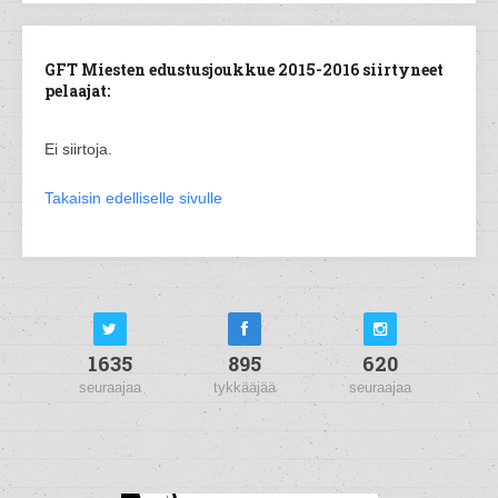
GFT Miesten edustusjoukkue 2015-2016 siirtyneet
pelaajat:
Ei siirtoja.
Takaisin edelliselle sivulle
1635
895
620
seuraajaa
tykkääjää
seuraajaa