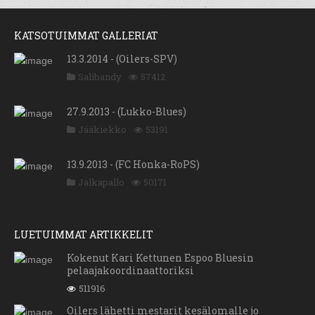
KATSOTUIMMAT GALLERIAT
13.3.2014 - (Oilers-SPV)
Salibandy
57412
27.9.2013 - (Lukko-Blues)
Jääkiekko
53191
13.9.2013 - (FC Honka-RoPS)
Jalkapallo
50171
LUETUIMMAT ARTIKKELIT
Kokenut Kari Kettunen Espoo Bluesin
pelaajakoordinaattoriksi
511916
Oilers lähetti mestarit kesälomalle jo