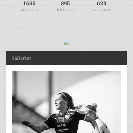
1635
895
620
seuraajaa
tykkääjää
seuraajaa
Galleriat