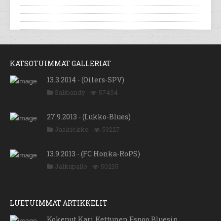
KATSOTUIMMAT GALLERIAT
13.3.2014 - (Oilers-SPV)
Salibandy
57494
27.9.2013 - (Lukko-Blues)
Jääkiekko
53227
13.9.2013 - (FC Honka-RoPS)
Jalkapallo
50235
LUETUIMMAT ARTIKKELIT
Kokenut Kari Kettunen Espoo Bluesin