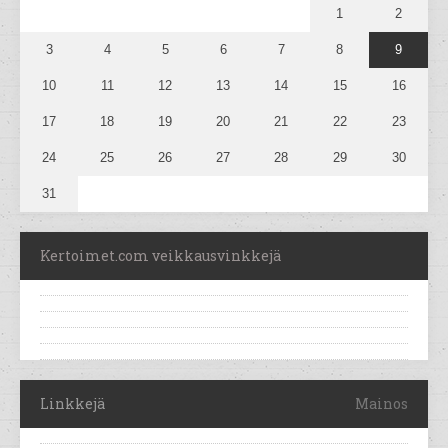
1
2
3
4
5
6
7
8
9
10
11
12
13
14
15
16
17
18
19
20
21
22
23
24
25
26
27
28
29
30
31
Kertoimet.com veikkausvinkkejä
Linkkejä
Mainos