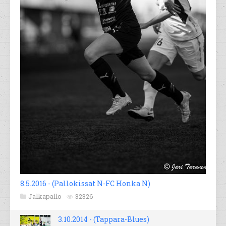
8.5.2016 - (Pallokissat N-FC Honka N)
Jalkapallo
32326
3.10.2014 - (Tappara-Blues)