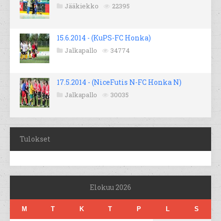
Jääkiekko
22395
15.6.2014 - (KuPS-FC Honka)
Jalkapallo
34774
17.5.2014 - (NiceFutis N-FC Honka N)
Jalkapallo
30035
Tulokset
Elokuu 2026
M
T
K
T
P
L
S