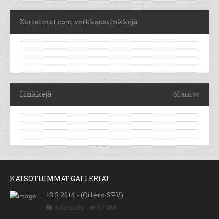
Kertoimet.com veikkausvinkkejä
Linkkejä
Mainos
KATSOTUIMMAT GALLERIAT
13.3.2014 - (Oilers-SPV)
Salibandy
57488