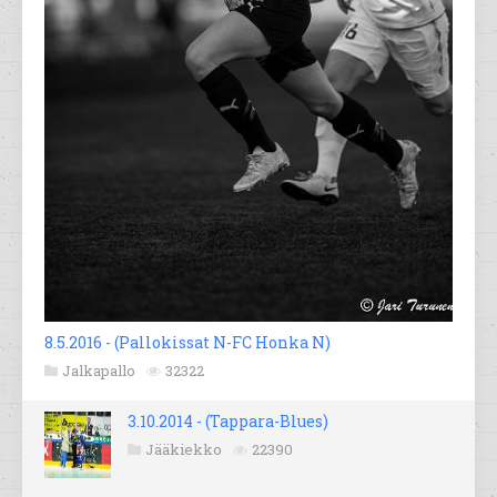
8.5.2016 - (Pallokissat N-FC Honka N)
Jalkapallo
32322
3.10.2014 - (Tappara-Blues)
Jääkiekko
22390