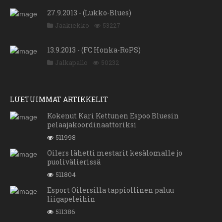
27.9.2013 - (Lukko-Blues)
Jääkiekko
53227
13.9.2013 - (FC Honka-RoPS)
Jalkapallo
50232
LUETUIMMAT ARTIKKELIT
Kokenut Kari Kettunen Espoo Bluesin
pelaajakoordinaattoriksi
511998
Oilers lähetti mestarit kesälomalle jo
puolivälierissä
511804
Esport Oilersilla tappiollinen paluu
liigapeleihin
511386