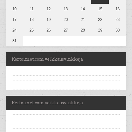
10
11
12
13
14
15
16
17
18
19
20
21
22
23
24
25
26
27
28
29
30
31
Kertoimet.com veikkausvinkkejä
Kertoimet.com veikkausvinkkejä