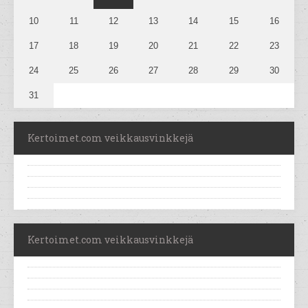
10
11
12
13
14
15
16
17
18
19
20
21
22
23
24
25
26
27
28
29
30
31
Kertoimet.com veikkausvinkkejä
Kertoimet.com veikkausvinkkejä