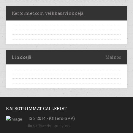
Kertoimet.com veikkausvinkkejä
Linkkejä
Mainos
KATSOTUIMMAT GALLERIAT
13.3.2014 - (Oilers-SPV)
Salibandy
57392