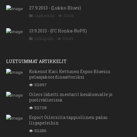
27.9.2013 - (Lukko-Blues)
Jääkiekko
53166
13.9.2013 - (FC Honka-RoPS)
Jalkapallo
50149
LUETUIMMAT ARTIKKELIT
Kokenut Kari Kettunen Espoo Bluesin
pelaajakoordinaattoriksi
511897
Oilers lähetti mestarit kesälomalle jo
puolivälierissä
511708
Esport Oilersilla tappiollinen paluu
liigapeleihin
511286