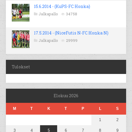
15.6.2014 - (KuPS-FC Honka)
Jalkapallo
34758
17.5.2014 - (NiceFutis N-FC Honka N)
Jalkapallo
29999
Tulokset
Elokuu 2026
M
T
K
T
P
L
S
1
2
3
4
5
6
7
8
9