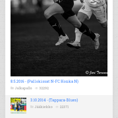
8.5.2016 - (Pallokissat N-FC Honka N)
Jalkapallo
32292
3.10.2014 - (Tappara-Blues)
Jääkiekko
22371