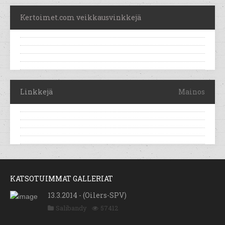
Kertoimet.com veikkausvinkkejä
Linkkejä
Mainos
KATSOTUIMMAT GALLERIAT
13.3.2014 - (Oilers-SPV)
Salibandy
57412