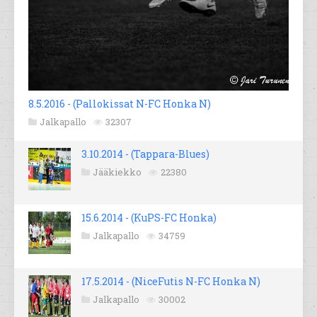
8.5.2016 - (Pallokissat N-FC Honka N)
Jalkapallo
32307
3.10.2014 - (Tappara-Blues)
Jääkiekko
22380
15.6.2014 - (KuPS-FC Honka)
Jalkapallo
34759
17.5.2014 - (NiceFutis N-FC Honka N)
Jalkapallo
30002