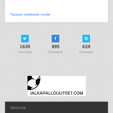
Takaisin edelliselle sivulle
1635
895
620
seuraajaa
tykkääjää
seuraajaa
Galleriat