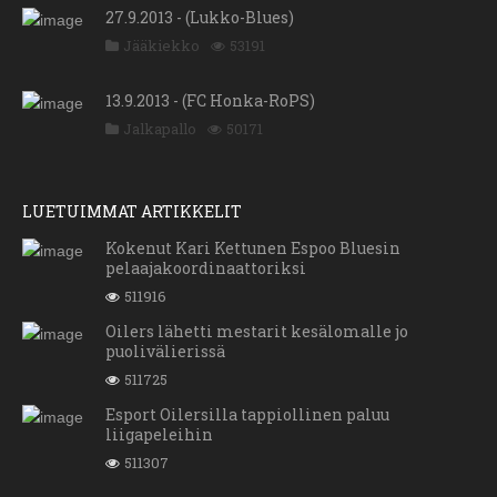
27.9.2013 - (Lukko-Blues)
Jääkiekko
53191
13.9.2013 - (FC Honka-RoPS)
Jalkapallo
50171
LUETUIMMAT ARTIKKELIT
Kokenut Kari Kettunen Espoo Bluesin
pelaajakoordinaattoriksi
511916
Oilers lähetti mestarit kesälomalle jo
puolivälierissä
511725
Esport Oilersilla tappiollinen paluu
liigapeleihin
511307