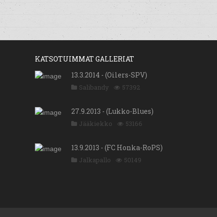
KATSOTUIMMAT GALLERIAT
13.3.2014 - (Oilers-SPV)
Salibandy
57392
27.9.2013 - (Lukko-Blues)
Jääkiekko
53166
13.9.2013 - (FC Honka-RoPS)
Jalkapallo
50149