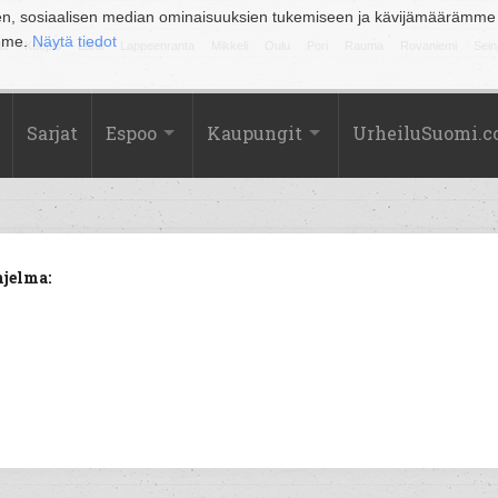
en, sosiaalisen median ominaisuuksien tukemiseen ja kävijämäärämme
amme.
Näytä tiedot
la
Kuopio
Lahti
Lappeenranta
Mikkeli
Oulu
Pori
Rauma
Rovaniemi
Sein
Sarjat
Espoo
Kaupungit
UrheiluSuomi.
hjelma: