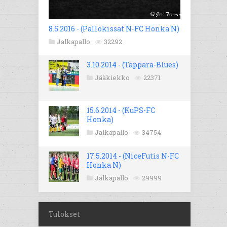
8.5.2016 - (Pallokissat N-FC Honka N)
Jalkapallo
32292
3.10.2014 - (Tappara-Blues)
Jääkiekko
22371
15.6.2014 - (KuPS-FC
Honka)
Jalkapallo
34754
17.5.2014 - (NiceFutis N-FC
Honka N)
Jalkapallo
29999
Tulokset