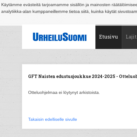
Käytämme evästeitä tarjoamamme sisällön ja mainosten räätälöimise
analytiikka-alan kumppaneillemme tietoa siitä, kuinka käytät sivusto
Suomi
Espoo
Helsinki
Hämeenlinna
Joensuu
Jyväskylä
Kouvo
Etusivu
Lajit
GFT Naisten edustusjoukkue 2024-2025 - Otteluo
Otteluohjelmaa ei löytynyt arkistoista.
Takaisin edelliselle sivulle