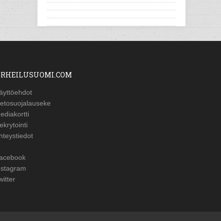
RHEILUSUOMI.COM
äyttöehdot
ietosuojalauseke
ediakortti
ekrytointi
hteystiedot
acebook
nstagram
witter