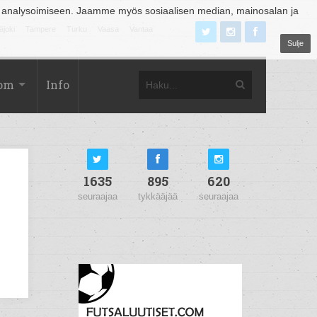
 analysoimiseen. Jaamme myös sosiaalisen median, mainosalan ja
äjoki
Tampere
Turku
Vaasa
Vantaa
Sulje
com
Info
1635
895
620
seuraajaa
tykkääjää
seuraajaa