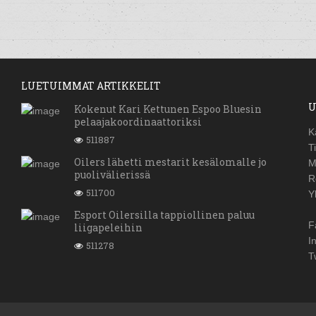
LUETUIMMAT ARTIKKELIT
U
Kokenut Kari Kettunen Espoo Bluesin
pelaajakoordinaattoriksi
K
511887
T
Oilers lähetti mestarit kesälomalle jo
M
puolivälierissä
R
511700
Y
Esport Oilersilla tappiollinen paluu
F
liigapeleihin
I
511278
T