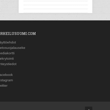
RHEILUSUOMI.COM
äyttöehdot
ietosuojalauseke
ediakortti
ekrytointi
hteystiedot
acebook
nstagram
witter