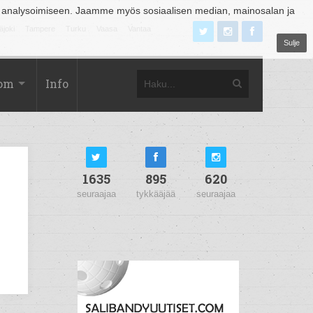
 analysoimiseen. Jaamme myös sosiaalisen median, mainosalan ja
äjoki
Tampere
Turku
Vaasa
Vantaa
Sulje
com
Info
1635
895
620
seuraajaa
tykkääjää
seuraajaa