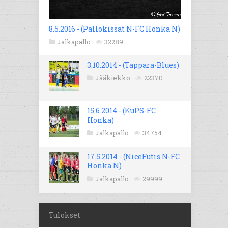
8.5.2016 - (Pallokissat N-FC Honka N)
Jalkapallo
32289
3.10.2014 - (Tappara-Blues)
Jääkiekko
22370
15.6.2014 - (KuPS-FC
Honka)
Jalkapallo
34754
17.5.2014 - (NiceFutis N-FC
Honka N)
Jalkapallo
29999
Tulokset