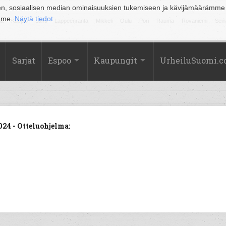
en, sosiaalisen median ominaisuuksien tukemiseen ja kävijämäärämme
amme.
Näytä tiedot
la
Kuopio
Lahti
Lappeenranta
Mikkeli
Oulu
Pori
Rauma
Rovaniemi
Sein
Sarjat
Espoo
Kaupungit
UrheiluSuomi.
24 - Otteluohjelma: