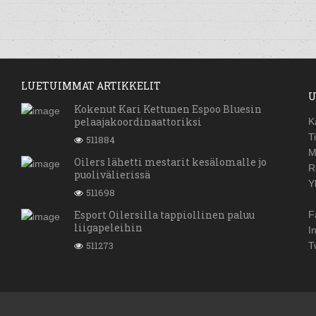
LUETUIMMAT ARTIKKELIT
U
Kokenut Kari Kettunen Espoo Bluesin
pelaajakoordinaattoriksi
K
T
511884
M
Oilers lähetti mestarit kesälomalle jo
R
puolivälierissä
Y
511698
Esport Oilersilla tappiollinen paluu
F
liigapeleihin
I
511273
T