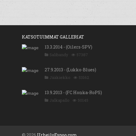
KATSOTUIMMAT GALLERIAT
13.3.2014 - (Oilers-SPV)
Salibandy
57387
27.9.2013 - (Lukko-Blues)
Jääkiekko
53162
13.9.2013 - (FC Honka-RoPS)
Jalkapallo
50145
© 2026
UrheiluEspoo.com
.