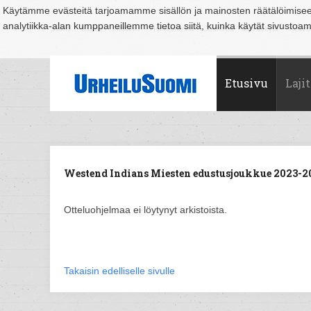
Käytämme evästeitä tarjoamamme sisällön ja mainosten räätälöimise
analytiikka-alan kumppaneillemme tietoa siitä, kuinka käytät sivusto
Suomi
Espoo
Helsinki
Hämeenlinna
Joensuu
Jyväskylä
Kouvo
Etusivu
Lajit
Westend Indians Miesten edustusjoukkue 2023-20
Otteluohjelmaa ei löytynyt arkistoista.
Takaisin edelliselle sivulle