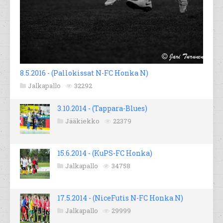
8.5.2016 - (Pallokissat N-FC Honka N)
Jalkapallo
32292
3.10.2014 - (Tappara-Blues)
Jääkiekko
22379
15.6.2014 - (KuPS-FC Honka)
Jalkapallo
34758
17.5.2014 - (NiceFutis N-FC Honka N)
Jalkapallo
29999