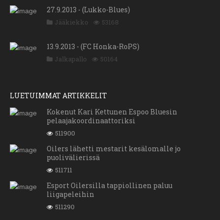
27.9.2013 - (Lukko-Blues)
Jääkiekko
53168
13.9.2013 - (FC Honka-RoPS)
Jalkapallo
50164
LUETUIMMAT ARTIKKELIT
Kokenut Kari Kettunen Espoo Bluesin
pelaajakoordinaattoriksi
511900
Oilers lähetti mestarit kesälomalle jo
puolivälierissä
511711
Esport Oilersilla tappiollinen paluu
liigapeleihin
511290