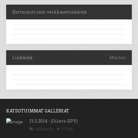
Kertoimet.com veikkausvinkkejä
Linkkejä
Mainos
KATSOTUIMMAT GALLERIAT
13.3.2014 - (Oilers-SPV)
Salibandy
57395