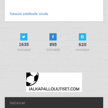
Takaisin edelliselle sivulle
1635
895
620
seuraajaa
tykkääjää
seuraajaa
Galleriat