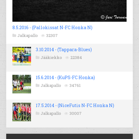
8.5.2016 - (Pallokissat N-FC Honka N)
Jalkapallo
32307
3.10.2014 - (Tappara-Blues)
Jääkiekko
22384
15.6.2014 - (KuPS-FC Honka)
Jalkapallo
34761
17.5.2014 - (NiceFutis N-FC Honka N)
Jalkapallo
30007