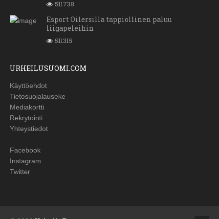
511738
Esport Oilersilla tappiollinen paluu
liigapeleihin
511315
URHEILUSUOMI.COM
Käyttöehdot
Tietosuojalauseke
Mediakortti
Rekrytointi
Yhteystiedot
Facebook
Instagram
Twitter