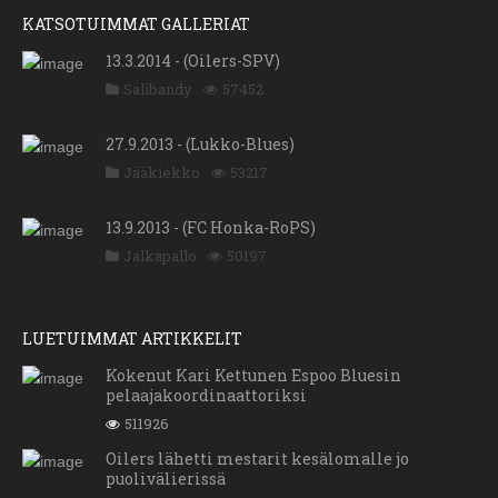
KATSOTUIMMAT GALLERIAT
13.3.2014 - (Oilers-SPV)
Salibandy
57452
27.9.2013 - (Lukko-Blues)
Jääkiekko
53217
13.9.2013 - (FC Honka-RoPS)
Jalkapallo
50197
LUETUIMMAT ARTIKKELIT
Kokenut Kari Kettunen Espoo Bluesin
pelaajakoordinaattoriksi
511926
Oilers lähetti mestarit kesälomalle jo
puolivälierissä