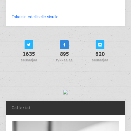
Takaisin edelliselle sivulle
1635
895
620
seuraajaa
tykkääjää
seuraajaa
Galleriat