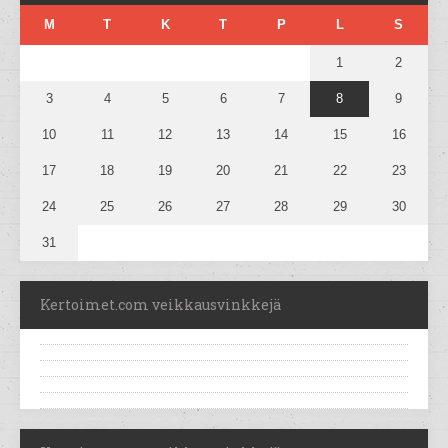
M
T
K
T
P
L
S
1
2
3
4
5
6
7
8
9
10
11
12
13
14
15
16
17
18
19
20
21
22
23
24
25
26
27
28
29
30
31
Kertoimet.com veikkausvinkkejä