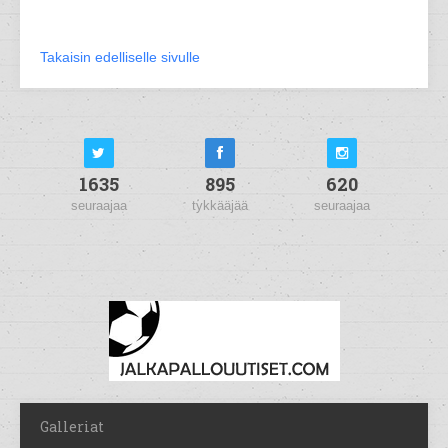
Takaisin edelliselle sivulle
1635
895
620
seuraajaa
tykkääjää
seuraajaa
Galleriat