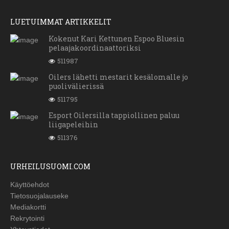
LUETUIMMAT ARTIKKELIT
Kokenut Kari Kettunen Espoo Bluesin
pelaajakoordinaattoriksi
511987
Oilers lähetti mestarit kesälomalle jo
puolivälierissä
511795
Esport Oilersilla tappiollinen paluu
liigapeleihin
511376
URHEILUSUOMI.COM
Käyttöehdot
Tietosuojalauseke
Mediakortti
Rekrytointi