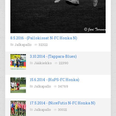
8.5.2016 - (Pallokissat N-FC Honka N)
Jalkapallo
32322
3.10.2014 - (Tappara-Blues)
Jääkiekko
22390
15.6.2014 - (KuPS-FC Honka)
Jalkapallo
34769
17.5.2014 - (NiceFutis N-FC Honka N)
Jalkapallo
30021