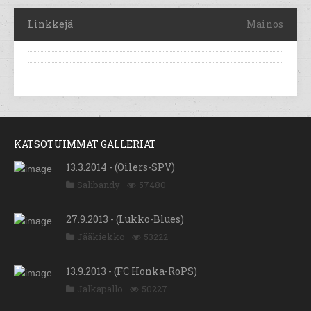
Linkkejä
Mainos
KATSOTUIMMAT GALLERIAT
13.3.2014 - (Oilers-SPV)
Salibandy
57480
27.9.2013 - (Lukko-Blues)
Jääkiekko
53222
13.9.2013 - (FC Honka-RoPS)
Jalkapallo
50227