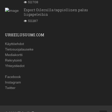
511708
Esport Oilersilla tappiollinen paluu
liigapeleihin
511287
URHEILUSUOMI.COM
Käyttöehdot
Tietosuojalauseke
Mediakortti
Rekrytointi
Yhteystiedot
Facebook
Instagram
Twitter