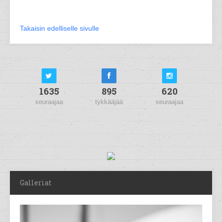
Takaisin edelliselle sivulle
1635
895
620
seuraajaa
tykkääjää
seuraajaa
Galleriat