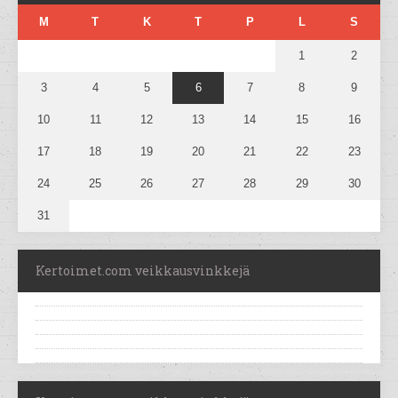
M
T
K
T
P
L
S
1
2
3
4
5
6
7
8
9
10
11
12
13
14
15
16
17
18
19
20
21
22
23
24
25
26
27
28
29
30
31
Kertoimet.com veikkausvinkkejä