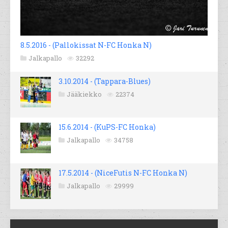
8.5.2016 - (Pallokissat N-FC Honka N)
Jalkapallo
32292
3.10.2014 - (Tappara-Blues)
Jääkiekko
22374
15.6.2014 - (KuPS-FC Honka)
Jalkapallo
34758
17.5.2014 - (NiceFutis N-FC Honka N)
Jalkapallo
29999