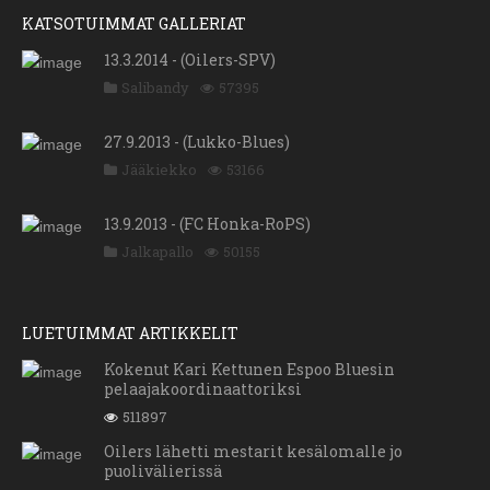
KATSOTUIMMAT GALLERIAT
13.3.2014 - (Oilers-SPV)
Salibandy
57395
27.9.2013 - (Lukko-Blues)
Jääkiekko
53166
13.9.2013 - (FC Honka-RoPS)
Jalkapallo
50155
LUETUIMMAT ARTIKKELIT
Kokenut Kari Kettunen Espoo Bluesin
pelaajakoordinaattoriksi
511897
Oilers lähetti mestarit kesälomalle jo
puolivälierissä