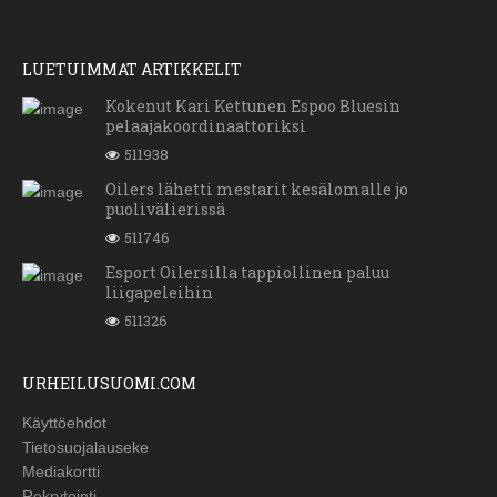
LUETUIMMAT ARTIKKELIT
Kokenut Kari Kettunen Espoo Bluesin
pelaajakoordinaattoriksi
511938
Oilers lähetti mestarit kesälomalle jo
puolivälierissä
511746
Esport Oilersilla tappiollinen paluu
liigapeleihin
511326
URHEILUSUOMI.COM
Käyttöehdot
Tietosuojalauseke
Mediakortti
Rekrytointi