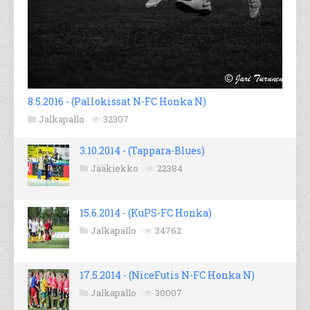
8.5.2016 - (Pallokissat N-FC Honka N)
Jalkapallo
32307
3.10.2014 - (Tappara-Blues)
Jääkiekko
22384
15.6.2014 - (KuPS-FC Honka)
Jalkapallo
34762
17.5.2014 - (NiceFutis N-FC Honka N)
Jalkapallo
30007