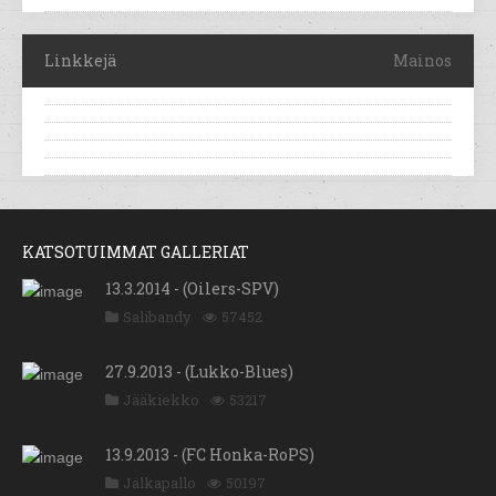
Linkkejä
Mainos
KATSOTUIMMAT GALLERIAT
13.3.2014 - (Oilers-SPV)
Salibandy
57452
27.9.2013 - (Lukko-Blues)
Jääkiekko
53217
13.9.2013 - (FC Honka-RoPS)
Jalkapallo
50197