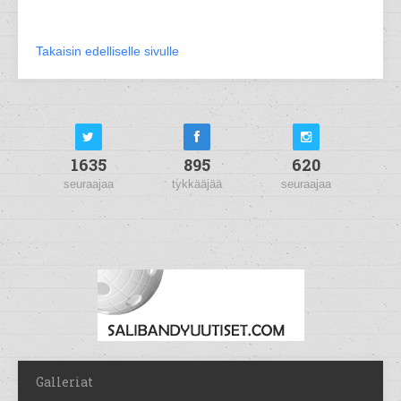
Takaisin edelliselle sivulle
1635
895
620
seuraajaa
tykkääjää
seuraajaa
Galleriat