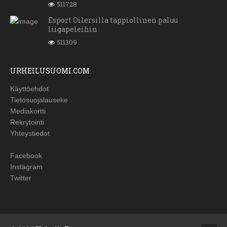
511728
Esport Oilersilla tappiollinen paluu
liigapeleihin
511309
URHEILUSUOMI.COM
Käyttöehdot
Tietosuojalauseke
Mediakortti
Rekrytointi
Yhteystiedot
Facebook
Instagram
Twitter