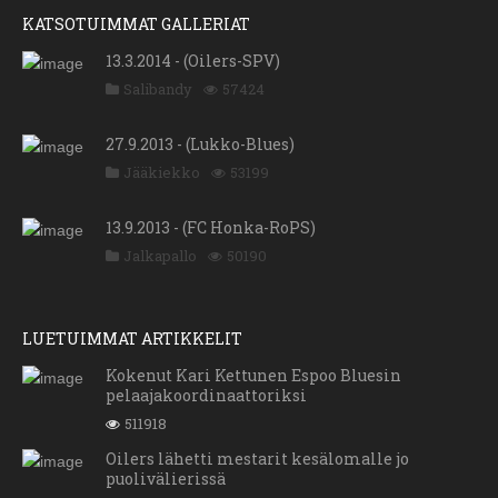
KATSOTUIMMAT GALLERIAT
13.3.2014 - (Oilers-SPV)
Salibandy
57424
27.9.2013 - (Lukko-Blues)
Jääkiekko
53199
13.9.2013 - (FC Honka-RoPS)
Jalkapallo
50190
LUETUIMMAT ARTIKKELIT
Kokenut Kari Kettunen Espoo Bluesin
pelaajakoordinaattoriksi
511918
Oilers lähetti mestarit kesälomalle jo
puolivälierissä