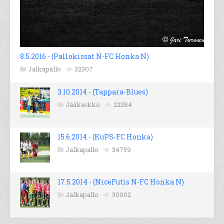
8.5.2016 - (Pallokissat N-FC Honka N)
Jalkapallo
32307
3.10.2014 - (Tappara-Blues)
Jääkiekko
22384
15.6.2014 - (KuPS-FC Honka)
Jalkapallo
34759
17.5.2014 - (NiceFutis N-FC Honka N)
Jalkapallo
30002