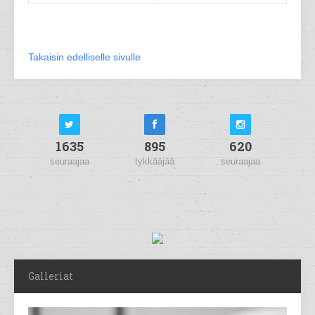
Takaisin edelliselle sivulle
1635
895
620
seuraajaa
tykkääjää
seuraajaa
Galleriat