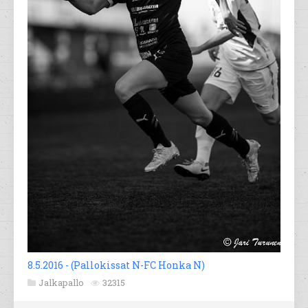
8.5.2016 - (Pallokissat N-FC Honka N)
Jalkapallo
32315