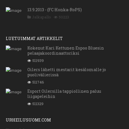
13.9.2013 - (FC Honka-RoPS)
Jalkapallo
50223
LUETUIMMAT ARTIKKELIT
Kokenut Kari Kettunen Espoo Bluesin
pelaajakoordinaattoriksi
511939
Oilers lähetti mestarit kesälomalle jo
puolivälierissä
511746
Esport Oilersilla tappiollinen paluu
liigapeleihin
511329
URHEILUSUOMI.COM