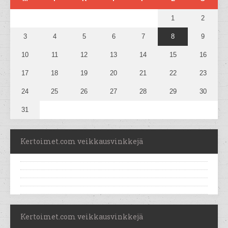
1
2
3
4
5
6
7
8
9
10
11
12
13
14
15
16
17
18
19
20
21
22
23
24
25
26
27
28
29
30
31
Kertoimet.com veikkausvinkkejä
Kertoimet.com veikkausvinkkejä