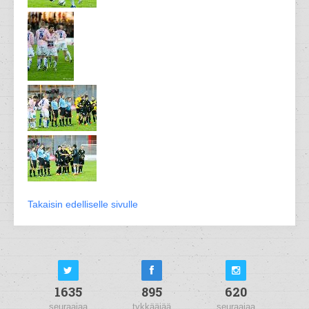
Takaisin edelliselle sivulle
1635
895
620
seuraajaa
tykkääjää
seuraajaa