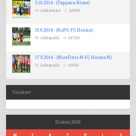
3.10.2014 - (Tappara-Blues)
Jääkiekko
22390
15.6.2014 - (KuPS-FC Honka)
Jalkapallo
34766
17.5.2014 - (NiceFutis N-FC Honka N)
Jalkapallo
30016
Tulokset
Elokuu 2026
M
T
K
T
P
L
S