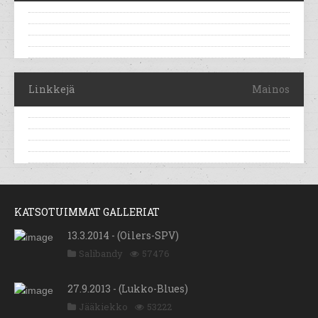
Linkkejä
Mainos
KATSOTUIMMAT GALLERIAT
13.3.2014 - (Oilers-SPV)
Salibandy
57476
27.9.2013 - (Lukko-Blues)
Jääkiekko
53222