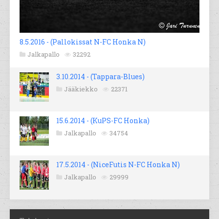
8.5.2016 - (Pallokissat N-FC Honka N)
Jalkapallo
32292
3.10.2014 - (Tappara-Blues)
Jääkiekko
22371
15.6.2014 - (KuPS-FC Honka)
Jalkapallo
34754
17.5.2014 - (NiceFutis N-FC Honka N)
Jalkapallo
29999