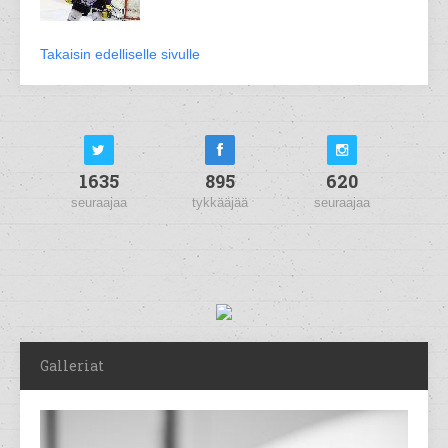
Takaisin edelliselle sivulle
1635
895
620
seuraajaa
tykkääjää
seuraajaa
Galleriat