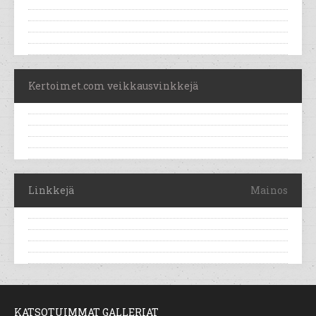
Kertoimet.com veikkausvinkkejä
Linkkejä
Mainos
KATSOTUIMMAT GALLERIAT