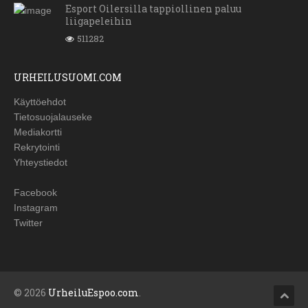
Esport Oilersilla tappiollinen paluu
liigapeleihin
511282
URHEILUSUOMI.COM
Käyttöehdot
Tietosuojalauseke
Mediakortti
Rekrytointi
Yhteystiedot
Facebook
Instagram
Twitter
© 2026
UrheiluEspoo.com
.