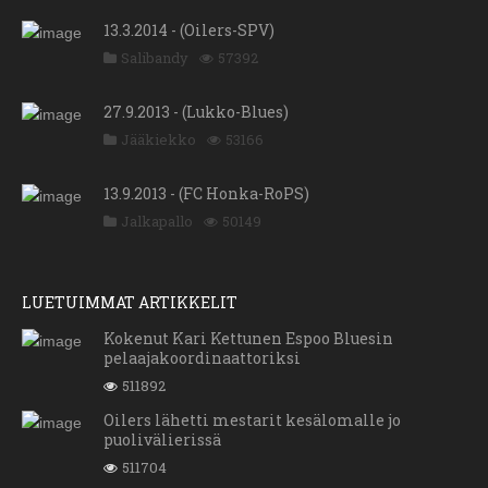
13.3.2014 - (Oilers-SPV)
Salibandy
57392
27.9.2013 - (Lukko-Blues)
Jääkiekko
53166
13.9.2013 - (FC Honka-RoPS)
Jalkapallo
50149
LUETUIMMAT ARTIKKELIT
Kokenut Kari Kettunen Espoo Bluesin
pelaajakoordinaattoriksi
511892
Oilers lähetti mestarit kesälomalle jo
puolivälierissä
511704