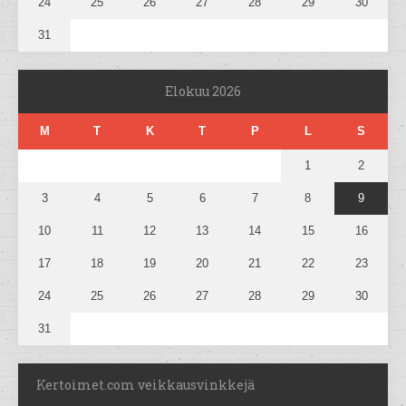
24
25
26
27
28
29
30
31
Elokuu 2026
M
T
K
T
P
L
S
1
2
3
4
5
6
7
8
9
10
11
12
13
14
15
16
17
18
19
20
21
22
23
24
25
26
27
28
29
30
31
Kertoimet.com veikkausvinkkejä