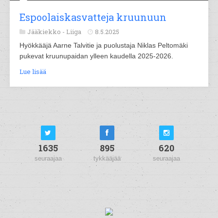
Espoolaiskasvatteja kruunuun
Jääkiekko -
Liiga
8.5.2025
Hyökkääjä Aarne Talvitie ja puolustaja Niklas Peltomäki
pukevat kruunupaidan ylleen kaudella 2025-2026.
Lue lisää
1635
895
620
seuraajaa
tykkääjää
seuraajaa