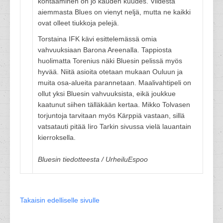
kohtaaminen on jo kauden kuudes. Viidestä
aiemmasta Blues on vienyt neljä, mutta ne kaikki
ovat olleet tiukkoja pelejä.
Torstaina IFK kävi esittelemässä omia
vahvuuksiaan Barona Areenalla. Tappiosta
huolimatta Torenius näki Bluesin pelissä myös
hyvää. Niitä asioita otetaan mukaan Ouluun ja
muita osa-alueita parannetaan. Maalivahtipeli on
ollut yksi Bluesin vahvuuksista, eikä joukkue
kaatunut siihen tälläkään kertaa. Mikko Tolvasen
torjuntoja tarvitaan myös Kärppiä vastaan, sillä
vatsatauti pitää Iiro Tarkin sivussa vielä lauantain
kierroksella.
Bluesin tiedotteesta / UrheiluEspoo
Takaisin edelliselle sivulle