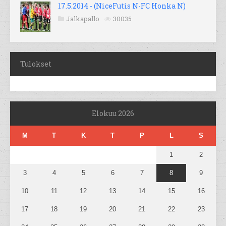
17.5.2014 - (NiceFutis N-FC Honka N)
Jalkapallo
30035
Tulokset
Elokuu 2026
M
T
K
T
P
L
S
1
2
3
4
5
6
7
8
9
10
11
12
13
14
15
16
17
18
19
20
21
22
23