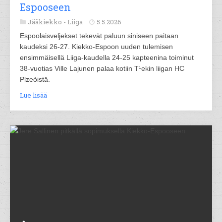
Espooseen
Jääkiekko -
Liiga
5.5.2026
Espoolaisveljekset tekevät paluun siniseen paitaan
kaudeksi 26-27. Kiekko-Espoon uuden tulemisen
ensimmäisellä Liiga-kaudella 24-25 kapteenina toiminut
38-vuotias Ville Lajunen palaa kotiin T¹ekin liigan HC
Plzeòistä.
Lue lisää