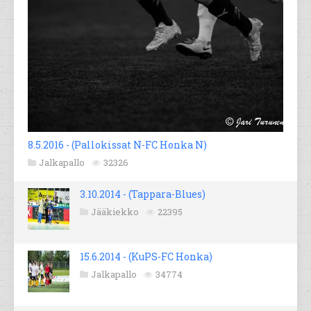
8.5.2016 - (Pallokissat N-FC Honka N)
Jalkapallo
32326
3.10.2014 - (Tappara-Blues)
Jääkiekko
22395
15.6.2014 - (KuPS-FC Honka)
Jalkapallo
34774