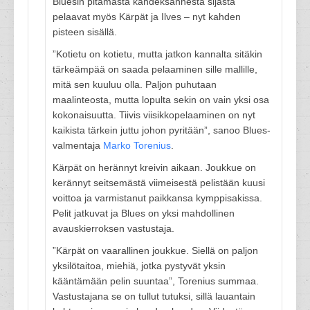
Bluesin pitämästä kahdeksannesta sijasta
pelaavat myös Kärpät ja Ilves – nyt kahden
pisteen sisällä.
”Kotietu on kotietu, mutta jatkon kannalta sitäkin
tärkeämpää on saada pelaaminen sille mallille,
mitä sen kuuluu olla. Paljon puhutaan
maalinteosta, mutta lopulta sekin on vain yksi osa
kokonaisuutta. Tiivis viisikkopelaaminen on nyt
kaikista tärkein juttu johon pyritään”, sanoo Blues-
valmentaja
Marko Torenius
.
Kärpät on herännyt kreivin aikaan. Joukkue on
kerännyt seitsemästä viimeisestä pelistään kuusi
voittoa ja varmistanut paikkansa kymppisakissa.
Pelit jatkuvat ja Blues on yksi mahdollinen
avauskierroksen vastustaja.
”Kärpät on vaarallinen joukkue. Siellä on paljon
yksilötaitoa, miehiä, jotka pystyvät yksin
kääntämään pelin suuntaa”, Torenius summaa.
Vastustajana se on tullut tutuksi, sillä lauantain