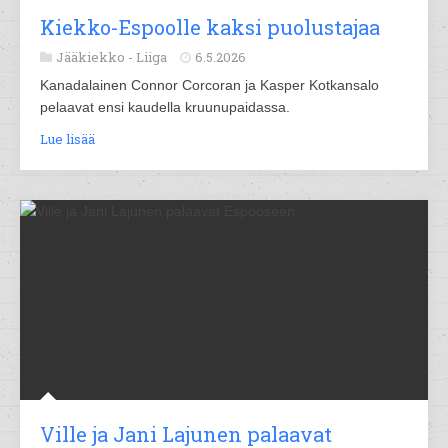
Kiekko-Espoolle kaksi puolustajaa
Jääkiekko -
Liiga
6.5.2026
Kanadalainen Connor Corcoran ja Kasper Kotkansalo
pelaavat ensi kaudella kruunupaidassa.
Lue lisää
Ville ja Jani Lajunen palaavat