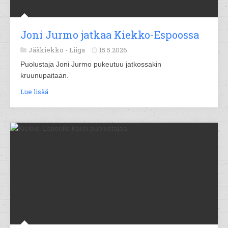
Joni Jurmo jatkaa Kiekko-Espoossa
Jääkiekko -
Liiga
15.5.2026
Puolustaja Joni Jurmo pukeutuu jatkossakin
kruunupaitaan.
Lue lisää