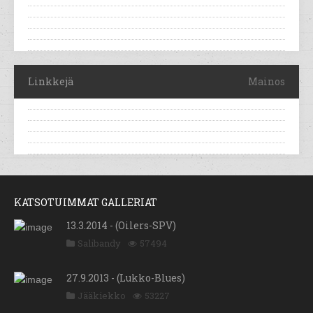
Linkkejä
Mainos
KATSOTUIMMAT GALLERIAT
13.3.2014 - (Oilers-SPV)
Salibandy
57494
27.9.2013 - (Lukko-Blues)
Jääkiekko
53227