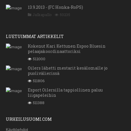
13.9.2013 - (FC Honka-RoPS)
Jalkapallo
50235
LUETUIMMAT ARTIKKELIT
Kokenut Kari Kettunen Espoo Bluesin
pelaajakoordinaattoriksi
512000
Oilers lähetti mestarit kesälomalle jo
puolivälierissä
511806
Esport Oilersilla tappiollinen paluu
liigapeleihin
511388
URHEILUSUOMI.COM
Käyttöehdot