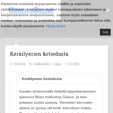
Käytämme evästeitä tarjoamamme sisällön ja mainosten
räätälöimiseen, sosiaalisen median ominaisuuksien tukemiseen ja
kävijämäärämme analysoimiseen. Jaamme myös sosiaalisen
median, mainosalan ja analytiikka-alan kumppaneillemme tietoa siitä,
kuinka käytät sivustoamme.
Näytä tiedot
Sulje
Keräilyerien kotiedusta
502284
Jääkiekko -
Liiga
4.3.2011
Keräilyerien kotiedusta
Kauden tärkeimmällä hetkellä tappiokierteeseen
ajautunut Blues matkustaa Ouluun, ja taas
pelataan isoista asioista. Viimeisten kierrosten
aikana on jaossa villi kortti -kierroksen kotietu.