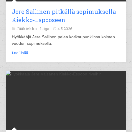
Jere Sallinen pitkällä sopimuksella
Kiekko-Espooseen
Jääkiekko -
Liiga
4.5.2026
Hyökkääjä Jere Sallinen palaa kotikaupunkiinsa kolmen
vuoden sopimuksella.
Lue lisää