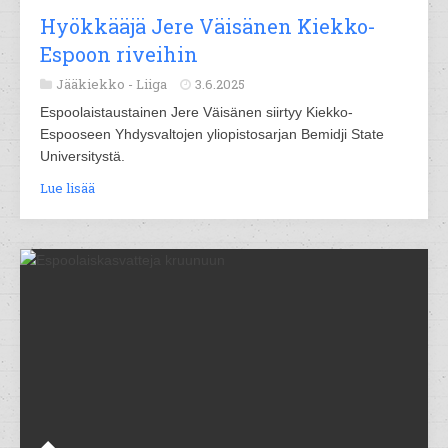
Hyökkääjä Jere Väisänen Kiekko-
Espoon riveihin
Jääkiekko -
Liiga
3.6.2025
Espoolaistaustainen Jere Väisänen siirtyy Kiekko-
Espooseen Yhdysvaltojen yliopistosarjan Bemidji State
Universitystä.
Lue lisää