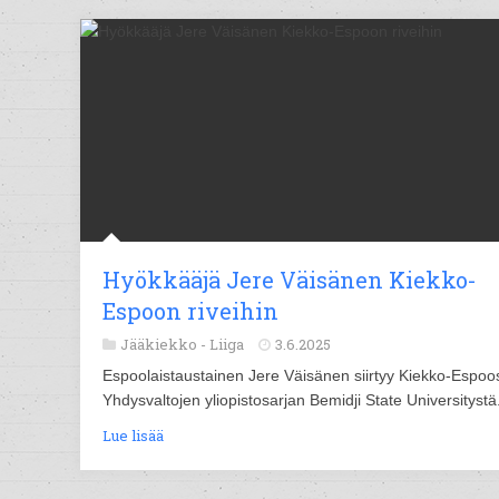
Hyökkääjä Jere Väisänen Kiekko-
Espoon riveihin
Jääkiekko -
Liiga
3.6.2025
Espoolaistaustainen Jere Väisänen siirtyy Kiekko-Espo
Yhdysvaltojen yliopistosarjan Bemidji State Universitystä
Lue lisää