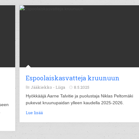
Espoolaiskasvatteja kruunuun
Jääkiekko -
Liiga
8.5.2025
Hyökkääjä Aarne Talvitie ja puolustaja Niklas Peltomäki
pukevat kruunupaidan ylleen kaudella 2025-2026.
oseen
.
Lue lisää