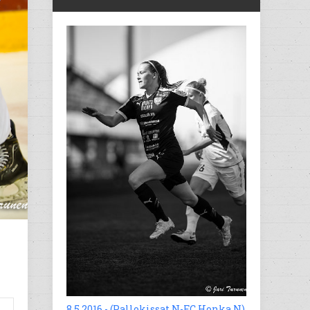
8.5.2016 - (Pallokissat N-FC Honka N)