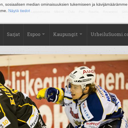
en, sosiaalisen median ominaisuuksien tukemiseen ja kävijämäärämme
amme.
Näytä tiedot
la
Kuopio
Lahti
Lappeenranta
Mikkeli
Oulu
Pori
Rauma
Rovaniemi
Sein
Sarjat
Espoo
Kaupungit
UrheiluSuomi.