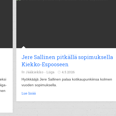
Jere Sallinen pitkällä sopimuksella
Kiekko-Espooseen
Jääkiekko -
Liiga
4.5.2026
eksi
Hyökkääjä Jere Sallinen palaa kotikaupunkiinsa kolmen
iga-
vuoden sopimuksella.
unen
Lue lisää