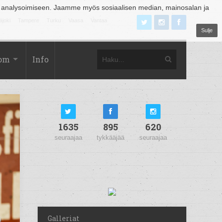
 analysoimiseen. Jaamme myös sosiaalisen median, mainosalan ja
äjoki
Tampere
Turku
Vaasa
Vantaa
Sulje
com
Info
1635
895
620
seuraajaa
tykkääjää
seuraajaa
Galleriat