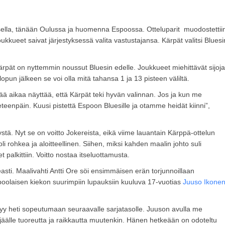
ksella, tänään Oulussa ja huomenna Espoossa. Otteluparit muodostettii
ukkueet saivat järjestyksessä valita vastustajansa. Kärpät valitsi Bluesi
rpät on nyttemmin noussut Bluesin edelle. Joukkueet miehittävät sijoja
opun jälkeen se voi olla mitä tahansa 1 ja 13 pisteen väliltä.
vää aikaa näyttää, että Kärpät teki hyvän valinnan. Jos ja kun me
eenpäin. Kuusi pistettä Espoon Bluesille ja otamme heidät kiinni”,
stä. Nyt se on voitto Jokereista, eikä viime lauantain Kärppä-ottelun
li rohkea ja aloitteellinen. Siihen, miksi kahden maalin johto suli
palkittiin. Voitto nostaa itseluottamusta.
easti. Maalivahti Antti Ore söi ensimmäisen erän torjunnoillaan
espoolaisen kiekon suurimpiin lupauksiin kuuluva 17-vuotias
Juuso Ikone
ystyy heti sopeutumaan seuraavalle sarjatasolle. Juuson avulla me
 jäälle tuoreutta ja raikkautta muutenkin. Hänen hetkeään on odoteltu