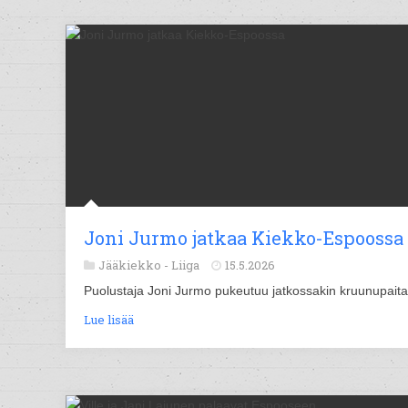
Joni Jurmo jatkaa Kiekko-Espoossa
Jääkiekko -
Liiga
15.5.2026
Puolustaja Joni Jurmo pukeutuu jatkossakin kruunupait
Lue lisää