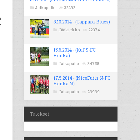
Jalkapallo
32292
n
3.10.2014 - (Tappara-Blues)
n
Jääkiekko
22374
15.6.2014 - (KuPS-FC
Honka)
Jalkapallo
34758
17.5.2014 - (NiceFutis N-FC
Honka N)
Jalkapallo
29999
n
Tulokset