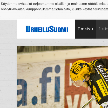
Käytämme evästeitä tarjoamamme sisällön ja mainosten räätälöimise
analytiikka-alan kumppaneillemme tietoa siitä, kuinka käytät sivusto
Suomi
Espoo
Helsinki
Hämeenlinna
Joensuu
Jyväskylä
Kouvo
Etusivu
Lajit