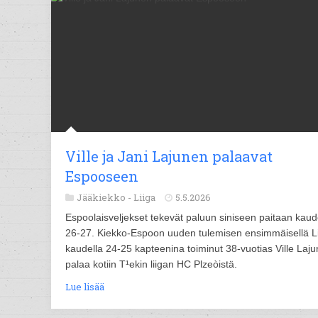
Ville ja Jani Lajunen palaavat
Espooseen
Jääkiekko -
Liiga
5.5.2026
Espoolaisveljekset tekevät paluun siniseen paitaan kaud
26-27. Kiekko-Espoon uuden tulemisen ensimmäisellä Li
kaudella 24-25 kapteenina toiminut 38-vuotias Ville Laj
palaa kotiin T¹ekin liigan HC Plzeòistä.
Lue lisää