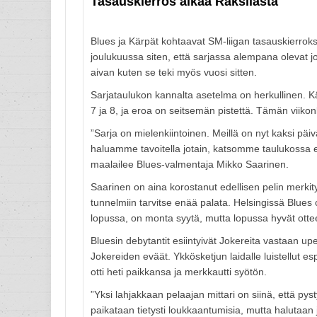
Tasauskierros alkaa Raksilasta
Blues ja Kärpät kohtaavat SM-liigan tasauskierro
joulukuussa siten, että sarjassa alempana olevat jo
aivan kuten se teki myös vuosi sitten.
Sarjataulukon kannalta asetelma on herkullinen. Kä
7 ja 8, ja eroa on seitsemän pistettä. Tämän viikonl
”Sarja on mielenkiintoinen. Meillä on nyt kaksi päi
haluamme tavoitella jotain, katsomme taulukossa et
maalailee Blues-valmentaja Mikko Saarinen.
Saarinen on aina korostanut edellisen pelin merkity
tunnelmiin tarvitse enää palata. Helsingissä Blues o
lopussa, on monta syytä, mutta lopussa hyvät otteet 
Bluesin debytantit esiintyivät Jokereita vastaan up
Jokereiden eväät. Ykkösketjun laidalle luistellut 
otti heti paikkansa ja merkkautti syötön.
”Yksi lahjakkaan pelaajan mittari on siinä, että p
paikataan tietysti loukkaantumisia, mutta halutaan