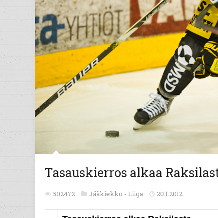
Tasauskierros alkaa Raksilas
502472
Jääkiekko -
Liiga
20.1.2012