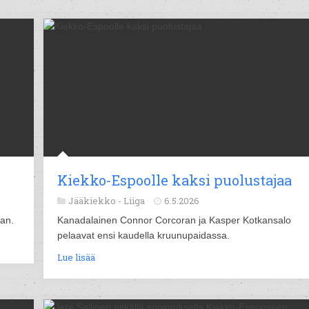
Kiekko-Espoolle kaksi puolustajaa
Jääkiekko -
Liiga
6.5.2026
aan.
Kanadalainen Connor Corcoran ja Kasper Kotkansalo
pelaavat ensi kaudella kruunupaidassa.
Lue lisää