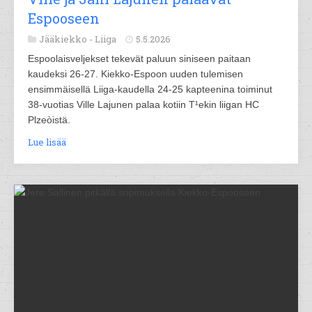
Espooseen
Jääkiekko -
Liiga
5.5.2026
Espoolaisveljekset tekevät paluun siniseen paitaan
kaudeksi 26-27. Kiekko-Espoon uuden tulemisen
ensimmäisellä Liiga-kaudella 24-25 kapteenina toiminut
38-vuotias Ville Lajunen palaa kotiin T¹ekin liigan HC
Plzeòistä.
Lue lisää