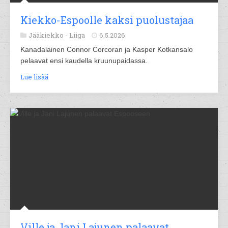
Kiekko-Espoolle kaksi puolustajaa
Jääkiekko -
Liiga
6.5.2026
Kanadalainen Connor Corcoran ja Kasper Kotkansalo
pelaavat ensi kaudella kruunupaidassa.
Lue lisää
Ville ja Jani Lajunen palaavat