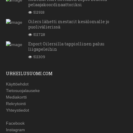
pelaajakoordinaattoriksi
511918
Oilers lähetti mestarit kesälomalle jo
puolivälierissä
511728
Esport Oilersilla tappiollinen paluu
liigapeleihin
511309
URHEILUSUOMI.COM
Käyttöehdot
Tietosuojalauseke
Mediakortti
Rekrytointi
Yhteystiedot
Facebook
Instagram