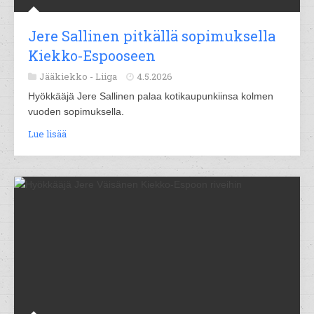
Jere Sallinen pitkällä sopimuksella
Kiekko-Espooseen
Jääkiekko -
Liiga
4.5.2026
Hyökkääjä Jere Sallinen palaa kotikaupunkiinsa kolmen
vuoden sopimuksella.
Lue lisää