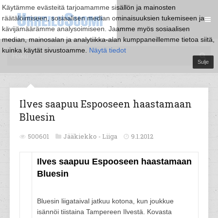
Käytämme evästeitä tarjoamamme sisällön ja mainosten
räätälöimiseen, sosiaalisen median ominaisuuksien tukemiseen ja
kävijämäärämme analysoimiseen. Jaamme myös sosiaalisen
median, mainosalan ja analytiikka-alan kumppaneillemme tietoa siitä,
kuinka käytät sivustoamme.
Näytä tiedot
Sulje
Ilves saapuu Espooseen haastamaan
Bluesin
500601
Jääkiekko -
Liiga
9.1.2012
Ilves saapuu Espooseen haastamaan
Bluesin
Bluesin liigataival jatkuu kotona, kun joukkue
isännöi tiistaina Tampereen Ilvestä. Kovasta