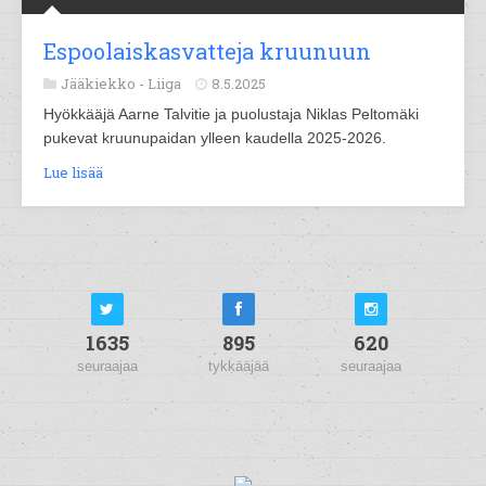
Espoolaiskasvatteja kruunuun
Jääkiekko -
Liiga
8.5.2025
Hyökkääjä Aarne Talvitie ja puolustaja Niklas Peltomäki
pukevat kruunupaidan ylleen kaudella 2025-2026.
Lue lisää
1635
895
620
seuraajaa
tykkääjää
seuraajaa