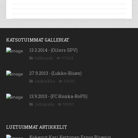
KATSOTUIMMAT GALLERIAT
13.3.2014 - (Oilers-SPV)
Salibandy
57424
27.9.2013 - (Lukko-Blues)
Jääkiekko
53199
13.9.2013 - (FC Honka-RoPS)
Jalkapallo
50190
LUETUIMMAT ARTIKKELIT
Kokenut Kari Kettunen Espoo Bluesin