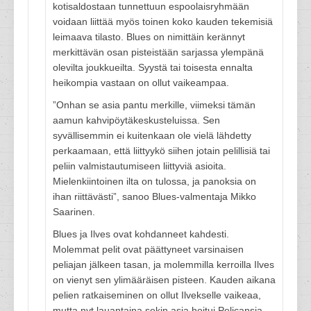
kotisaldostaan tunnettuun espoolaisryhmään
voidaan liittää myös toinen koko kauden tekemisiä
leimaava tilasto. Blues on nimittäin kerännyt
merkittävän osan pisteistään sarjassa ylempänä
olevilta joukkueilta. Syystä tai toisesta ennalta
heikompia vastaan on ollut vaikeampaa.
”Onhan se asia pantu merkille, viimeksi tämän
aamun kahvipöytäkeskusteluissa. Sen
syvällisemmin ei kuitenkaan ole vielä lähdetty
perkaamaan, että liittyykö siihen jotain pelillisiä tai
peliin valmistautumiseen liittyviä asioita.
Mielenkiintoinen ilta on tulossa, ja panoksia on
ihan riittävästi”, sanoo Blues-valmentaja Mikko
Saarinen.
Blues ja Ilves ovat kohdanneet kahdesti.
Molemmat pelit ovat päättyneet varsinaisen
peliajan jälkeen tasan, ja molemmilla kerroilla Ilves
on vienyt sen ylimääräisen pisteen. Kauden aikana
pelien ratkaiseminen on ollut Ilvekselle vaikeaa,
mutta nyt lauantaina sekin asia hoitui Pelicansia