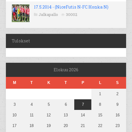
17.5.2014 - (NiceFutis N-FC Honka N)
Jalkapallo
30002
Tulokset
Elokuu 2026
M
T
K
T
P
L
S
1
2
3
4
5
6
7
8
9
10
11
12
13
14
15
16
17
18
19
20
21
22
23