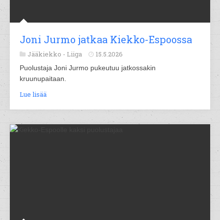
Joni Jurmo jatkaa Kiekko-Espoossa
Jääkiekko -
Liiga
15.5.2026
Puolustaja Joni Jurmo pukeutuu jatkossakin
kruunupaitaan.
Lue lisää