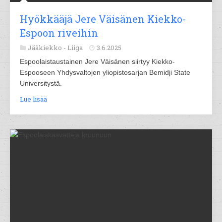
Hyökkääjä Jere Väisänen Kiekko-
Espoon riveihin
Jääkiekko -
Liiga
3.6.2025
Espoolaistaustainen Jere Väisänen siirtyy Kiekko-
Espooseen Yhdysvaltojen yliopistosarjan Bemidji State
Universitystä.
Lue lisää