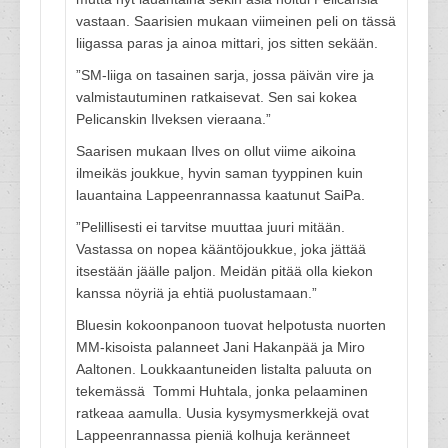
vastaan. Saarisien mukaan viimeinen peli on tässä
liigassa paras ja ainoa mittari, jos sitten sekään.
”SM-liiga on tasainen sarja, jossa päivän vire ja
valmistautuminen ratkaisevat. Sen sai kokea
Pelicanskin Ilveksen vieraana.”
Saarisen mukaan Ilves on ollut viime aikoina
ilmeikäs joukkue, hyvin saman tyyppinen kuin
lauantaina Lappeenrannassa kaatunut SaiPa.
”Pelillisesti ei tarvitse muuttaa juuri mitään.
Vastassa on nopea kääntöjoukkue, joka jättää
itsestään jäälle paljon. Meidän pitää olla kiekon
kanssa nöyriä ja ehtiä puolustamaan.”
Bluesin kokoonpanoon tuovat helpotusta nuorten
MM-kisoista palanneet Jani Hakanpää ja Miro
Aaltonen. Loukkaantuneiden listalta paluuta on
tekemässä Tommi Huhtala, jonka pelaaminen
ratkeaa aamulla. Uusia kysymysmerkkejä ovat
Lappeenrannassa pieniä kolhuja keränneet