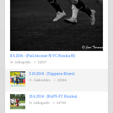
8.5.2016 - (Pallokissat N-FC Honka N)
Jalkapallo
32307
3.10.2014 - (Tappara-Blues)
Jääkiekko
22384
15.6.2014 - (KuPS-FC Honka)
Jalkapallo
34759