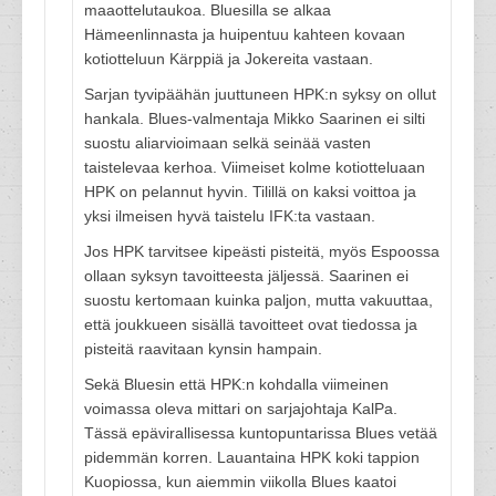
maaottelutaukoa. Bluesilla se alkaa
Hämeenlinnasta ja huipentuu kahteen kovaan
kotiotteluun Kärppiä ja Jokereita vastaan.
Sarjan tyvipäähän juuttuneen HPK:n syksy on ollut
hankala. Blues-valmentaja Mikko Saarinen ei silti
suostu aliarvioimaan selkä seinää vasten
taistelevaa kerhoa. Viimeiset kolme kotiotteluaan
HPK on pelannut hyvin. Tilillä on kaksi voittoa ja
yksi ilmeisen hyvä taistelu IFK:ta vastaan.
Jos HPK tarvitsee kipeästi pisteitä, myös Espoossa
ollaan syksyn tavoitteesta jäljessä. Saarinen ei
suostu kertomaan kuinka paljon, mutta vakuuttaa,
että joukkueen sisällä tavoitteet ovat tiedossa ja
pisteitä raavitaan kynsin hampain.
Sekä Bluesin että HPK:n kohdalla viimeinen
voimassa oleva mittari on sarjajohtaja KalPa.
Tässä epävirallisessa kuntopuntarissa Blues vetää
pidemmän korren. Lauantaina HPK koki tappion
Kuopiossa, kun aiemmin viikolla Blues kaatoi