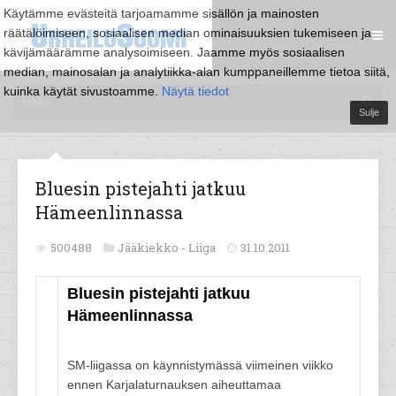
Käytämme evästeitä tarjoamamme sisällön ja mainosten
räätälöimiseen, sosiaalisen median ominaisuuksien tukemiseen ja
kävijämäärämme analysoimiseen. Jaamme myös sosiaalisen
median, mainosalan ja analytiikka-alan kumppaneillemme tietoa siitä,
kuinka käytät sivustoamme.
Näytä tiedot
Sulje
Bluesin pistejahti jatkuu
Hämeenlinnassa
500488
Jääkiekko -
Liiga
31.10.2011
Bluesin pistejahti jatkuu
Hämeenlinnassa
SM-liigassa on käynnistymässä viimeinen viikko
ennen Karjalaturnauksen aiheuttamaa