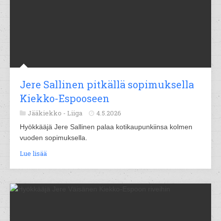
Jere Sallinen pitkällä sopimuksella
Kiekko-Espooseen
Jääkiekko -
Liiga
4.5.2026
Hyökkääjä Jere Sallinen palaa kotikaupunkiinsa kolmen
vuoden sopimuksella.
Lue lisää