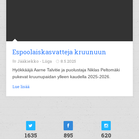
Espoolaiskasvatteja kruunuun
Jääkiekko -
Liiga
8.5.2025
Hyökkääjä Aarne Talvitie ja puolustaja Niklas Peltomäki
pukevat kruunupaidan ylleen kaudella 2025-2026.
Lue lisää
1635
895
620