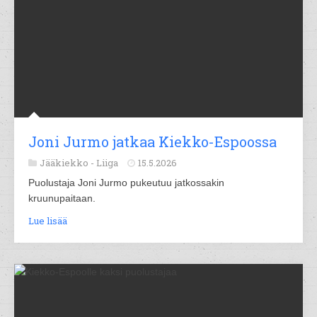
Joni Jurmo jatkaa Kiekko-Espoossa
Jääkiekko -
Liiga
15.5.2026
Puolustaja Joni Jurmo pukeutuu jatkossakin
kruunupaitaan.
Lue lisää