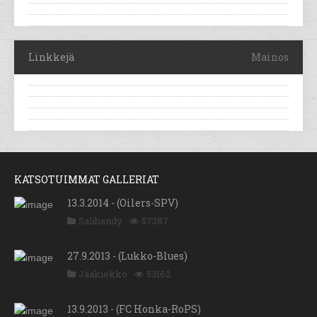
Linkkejä
Mainos
KATSOTUIMMAT GALLERIAT
13.3.2014 - (Oilers-SPV)
Salibandy
57387
27.9.2013 - (Lukko-Blues)
Jääkiekko
53162
13.9.2013 - (FC Honka-RoPS)