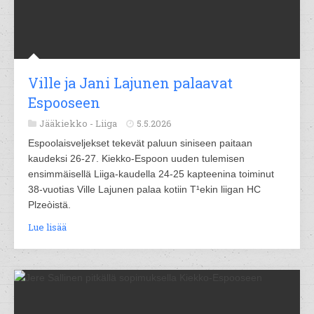
Ville ja Jani Lajunen palaavat
Espooseen
Jääkiekko -
Liiga
5.5.2026
Espoolaisveljekset tekevät paluun siniseen paitaan
kaudeksi 26-27. Kiekko-Espoon uuden tulemisen
ensimmäisellä Liiga-kaudella 24-25 kapteenina toiminut
38-vuotias Ville Lajunen palaa kotiin T¹ekin liigan HC
Plzeòistä.
Lue lisää