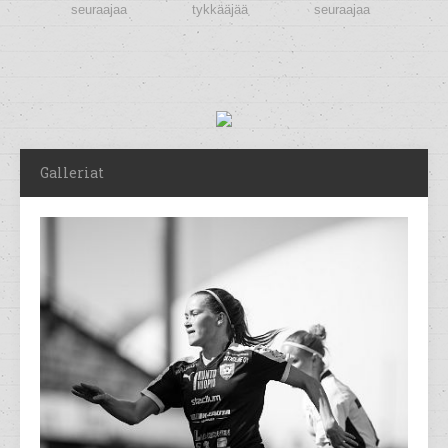
seuraajaa
tykkääjää
seuraajaa
Galleriat