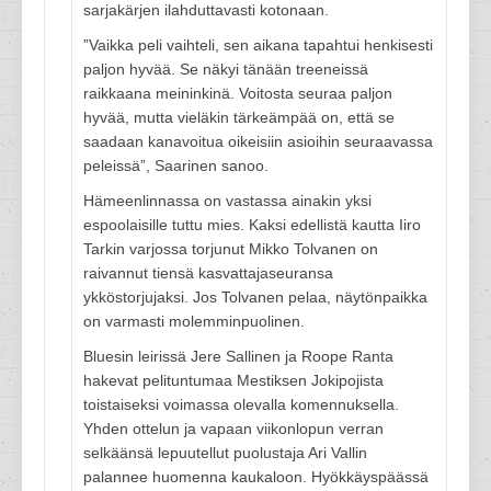
sarjakärjen ilahduttavasti kotonaan.
”Vaikka peli vaihteli, sen aikana tapahtui henkisesti
paljon hyvää. Se näkyi tänään treeneissä
raikkaana meininkinä. Voitosta seuraa paljon
hyvää, mutta vieläkin tärkeämpää on, että se
saadaan kanavoitua oikeisiin asioihin seuraavassa
peleissä”, Saarinen sanoo.
Hämeenlinnassa on vastassa ainakin yksi
espoolaisille tuttu mies. Kaksi edellistä kautta Iiro
Tarkin varjossa torjunut Mikko Tolvanen on
raivannut tiensä kasvattajaseuransa
ykköstorjujaksi. Jos Tolvanen pelaa, näytönpaikka
on varmasti molemminpuolinen.
Bluesin leirissä Jere Sallinen ja Roope Ranta
hakevat pelituntumaa Mestiksen Jokipojista
toistaiseksi voimassa olevalla komennuksella.
Yhden ottelun ja vapaan viikonlopun verran
selkäänsä lepuutellut puolustaja Ari Vallin
palannee huomenna kaukaloon. Hyökkäyspäässä