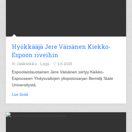
Hyökkääjä Jere Väisänen Kiekko-
Espoon riveihin
Jääkiekko -
Liiga
3.6.2025
Espoolaistaustainen Jere Väisänen siirtyy Kiekko-
Espooseen Yhdysvaltojen yliopistosarjan Bemidji State
Universitystä.
Lue lisää