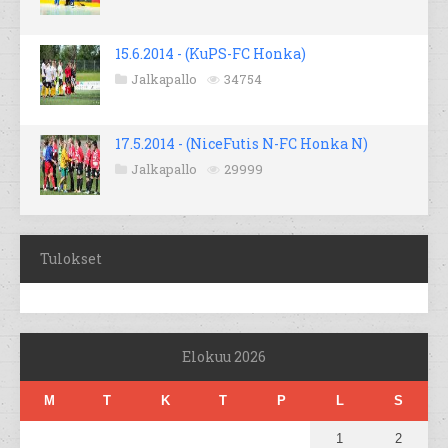
15.6.2014 - (KuPS-FC Honka)
Jalkapallo
34754
17.5.2014 - (NiceFutis N-FC Honka N)
Jalkapallo
29999
Tulokset
Elokuu 2026
M
T
K
T
P
L
S
1
2