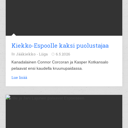
Kiekko-Espoolle kaksi puolustajaa
Jääkiekko -
Liiga
6.5.2026
Kanadalainen Connor Corcoran ja Kasper Kotkansalo
pelaavat ensi kaudella kruunupaidassa.
Lue lisää