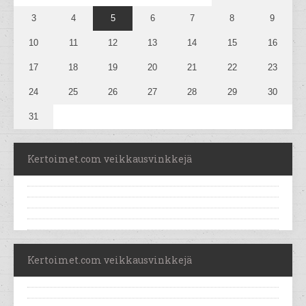
3
4
5
6
7
8
9
10
11
12
13
14
15
16
17
18
19
20
21
22
23
24
25
26
27
28
29
30
31
Kertoimet.com veikkausvinkkejä
Kertoimet.com veikkausvinkkejä