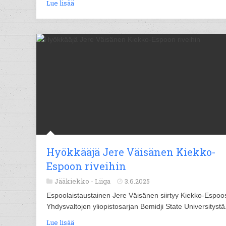
Lue lisää
Hyökkääjä Jere Väisänen Kiekko-
Espoon riveihin
Jääkiekko -
Liiga
3.6.2025
Espoolaistaustainen Jere Väisänen siirtyy Kiekko-Espo
Yhdysvaltojen yliopistosarjan Bemidji State Universitystä
Lue lisää