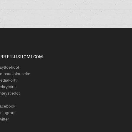
RHEILUSUOMI.COM
äyttöehdot
ietosuojalauseke
ediakortti
ekrytointi
hteystiedot
acebook
nstagram
witter