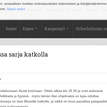
en, sosiaalisen median ominaisuuksien tukemiseen ja kävijämäärämme
amme.
Näytä tiedot
la
Kuopio
Lahti
Lappeenranta
Mikkeli
Oulu
Pori
Rauma
Rovaniemi
Sein
Sarjat
Espoo
Kaupungit
UrheiluSuomi.
sa sarja katkolla
a
ttelussaan Ässät kotonaan. Ottelu alkaa klo 18.30 ja ovet aukeavat
dikkaita ja fyysisiä - myös tämän illan ohjelmaksi on lupa odottaa
elusarja on taas Bluesille katkolla, ja nälkä on kova passittaa patapaidat
sistä kohtaamisista.