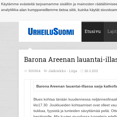
Käytämme evästeitä tarjoamamme sisällön ja mainosten räätälöimise
analytiikka-alan kumppaneillemme tietoa siitä, kuinka käytät sivusto
Suomi
Espoo
Helsinki
Hämeenlinna
Joensuu
Jyväskylä
Kouvo
Etusivu
Lajit
Barona Areenan lauantai-illas
500364
Jääkiekko -
Liiga
26.3.2011
Barona Areenan lauantai-illassa sarja katkoll
Blues kohtaa tänään kuudennessa neljännesfinaalio
klo17.30. Joukkueiden kohtaamiset ovat olleet vauh
tiukkaa, fyysistä ja tunteiden sävyttämää peliä. Ott
kesälomille. Alla kuvien muodossa tunnelmia edelli