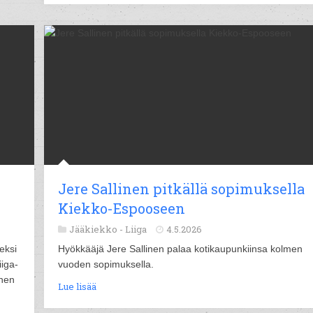
Jere Sallinen pitkällä sopimuksella
Kiekko-Espooseen
Jääkiekko -
Liiga
4.5.2026
eksi
Hyökkääjä Jere Sallinen palaa kotikaupunkiinsa kolmen
iga-
vuoden sopimuksella.
unen
Lue lisää