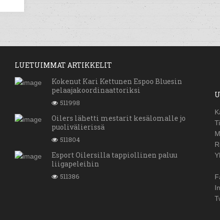
LUETUIMMAT ARTIKKELIT
Kokenut Kari Kettunen Espoo Bluesin
pelaajakoordinaattoriksi
U
511998
K
Oilers lähetti mestarit kesälomalle jo
T
puolivälierissä
M
511804
R
Esport Oilersilla tappiollinen paluu
Y
liigapeleihin
511386
F
I
T