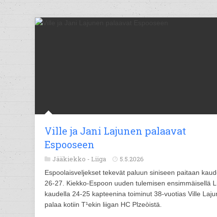
Ville ja Jani Lajunen palaavat
Espooseen
Jääkiekko -
Liiga
5.5.2026
Espoolaisveljekset tekevät paluun siniseen paitaan kaud
26-27. Kiekko-Espoon uuden tulemisen ensimmäisellä Li
kaudella 24-25 kapteenina toiminut 38-vuotias Ville Laj
palaa kotiin T¹ekin liigan HC Plzeòistä.