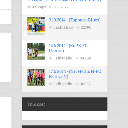
Jalkapallo
32322
3.10.2014 - (Tappara-Blues)
Jääkiekko
22390
15.6.2014 - (KuPS-FC
Honka)
Jalkapallo
34769
17.5.2014 - (NiceFutis N-FC
Honka N)
Jalkapallo
30032
Tulokset