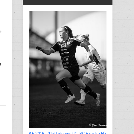
t
t
8.5.2016 - (Pallokissat N-FC Honka N)