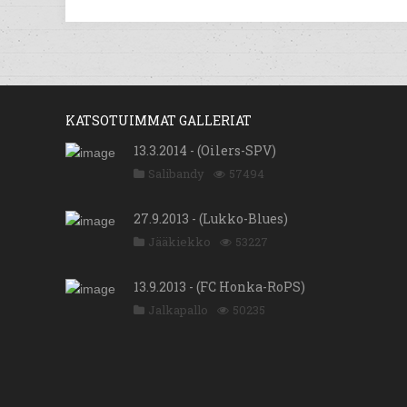
KATSOTUIMMAT GALLERIAT
13.3.2014 - (Oilers-SPV)
Salibandy
57494
27.9.2013 - (Lukko-Blues)
Jääkiekko
53227
13.9.2013 - (FC Honka-RoPS)
Jalkapallo
50235