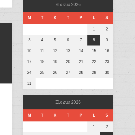
Elokuu 2026
M
T
K
T
P
L
S
1
2
3
4
5
6
7
8
9
10
11
12
13
14
15
16
17
18
19
20
21
22
23
24
25
26
27
28
29
30
31
Elokuu 2026
M
T
K
T
P
L
S
1
2