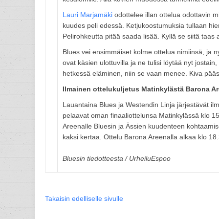
Lauri Marjamäki
odottelee illan ottelua odottavin m
kuudes peli edessä. Ketjukoostumuksia tullaan 
Pelirohkeutta pitää saada lisää. Kyllä se siitä taas
Blues vei ensimmäiset kolme ottelua nimiinsä, ja n
ovat käsien ulottuvilla ja ne tulisi löytää nyt josta
hetkessä eläminen, niin se vaan menee. Kiva pääs
Ilmainen ottelukuljetus Matinkylästä Barona Ar
Lauantaina Blues ja Westendin Linja järjestävät il
pelaavat oman finaaliottelunsa Matinkylässä klo 15
Areenalle Bluesin ja Ässien kuudenteen kohtaamisee
kaksi kertaa. Ottelu Barona Areenalla alkaa klo 18.3
Bluesin tiedotteesta / UrheiluEspoo
Takaisin edelliselle sivulle