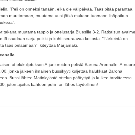
ielin. ”Peli on onneksi tänään, eikä ole välipäivää. Taas pitää parantaa,
hieman muuttamaan, muutama uusi jätkä mukaan tuomaan lisäpotkua.
 aukeaa".
yt takana muutama tappio ja ottelusarja Bluesille 3-2. Ratkaisun avaime
in, että saadaan sarja poikki ja kohti seuraavaa koitosta. "Tärkeintä on
tä taas pelaamaan", kiteyttää Marjamäki.
eenalle
maisen ottelukuljetuksen A-junioreiden pelistä Barona Areenalle. A-nuore
.00, jonka jälkeen ilmainen bussikyyti kuljettaa halukkaat Barona
n. Bussi lähtee Matinkylästä ottelun päätyttyä ja kulkee tarvittaessa
0, joten ajoitus kahteen peliin on lähes täydellinen!