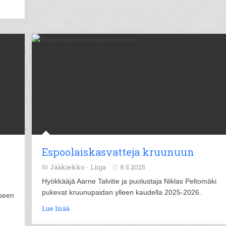
Espoolaiskasvatteja kruunuun
Jääkiekko -
Liiga
8.5.2025
Hyökkääjä Aarne Talvitie ja puolustaja Niklas Peltomäki
pukevat kruunupaidan ylleen kaudella 2025-2026.
oseen
.
Lue lisää