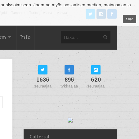
 analysoimiseen. Jaamme myös sosiaalisen median, mainosalan ja
äjoki
Tampere
Turku
Vaasa
Vantaa
Sulje
com
Info
1635
895
620
seuraajaa
tykkääjää
seuraajaa
Galleriat