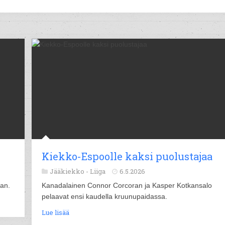
Kiekko-Espoolle kaksi puolustajaa
Jääkiekko -
Liiga
6.5.2026
aan.
Kanadalainen Connor Corcoran ja Kasper Kotkansalo
pelaavat ensi kaudella kruunupaidassa.
Lue lisää