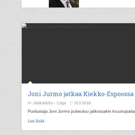
Joni Jurmo jatkaa Kiekko-Espoossa
Jääkiekko -
Liiga
15.5.2026
Puolustaja Joni Jurmo pukeutuu jatkossakin kruunupait
Lue lisää