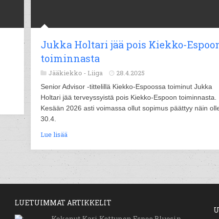
Jukka Holtari jää pois Kiekko-Espoo
toiminnasta
Jääkiekko -
Liiga
28.4.2025
Senior Advisor -tittelillä Kiekko-Espoossa toiminut Jukka
Holtari jää terveyssyistä pois Kiekko-Espoon toiminnasta.
Kesään 2026 asti voimassa ollut sopimus päättyy näin oll
30.4.
Lue lisää
LUETUIMMAT ARTIKKELIT
U
Kokenut Kari Kettunen Espoo Bluesin