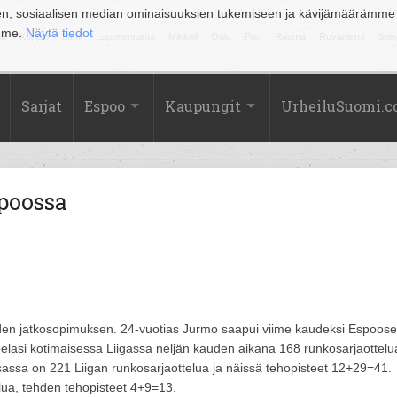
en, sosiaalisen median ominaisuuksien tukemiseen ja kävijämäärämme
amme.
Näytä tiedot
la
Kuopio
Lahti
Lappeenranta
Mikkeli
Oulu
Pori
Rauma
Rovaniemi
Sein
Sarjat
Espoo
Kaupungit
UrheiluSuomi.
poossa
den jatkosopimuksen. 24-vuotias Jurmo saapui viime kaudeksi Espoos
pelasi kotimaisessa Liigassa neljän kauden aikana 168 runkosarjaottelu
sassa on 221 Liigan runkosarjaottelua ja näissä tehopisteet 12+29=41.
elua, tehden tehopisteet 4+9=13.