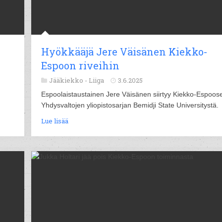
Hyökkääjä Jere Väisänen Kiekko-
Espoon riveihin
Jääkiekko -
Liiga
3.6.2025
Espoolaistaustainen Jere Väisänen siirtyy Kiekko-Espoos
Yhdysvaltojen yliopistosarjan Bemidji State Universitystä.
Lue lisää