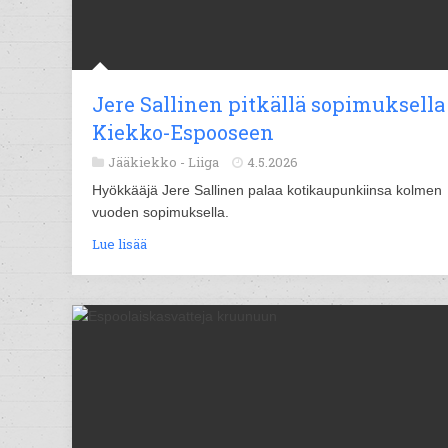
Jere Sallinen pitkällä sopimuksella
Kiekko-Espooseen
Jääkiekko -
Liiga
4.5.2026
Hyökkääjä Jere Sallinen palaa kotikaupunkiinsa kolmen
vuoden sopimuksella.
Lue lisää