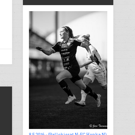
8.5.2016 - (Pallokissat N-FC Honka N)