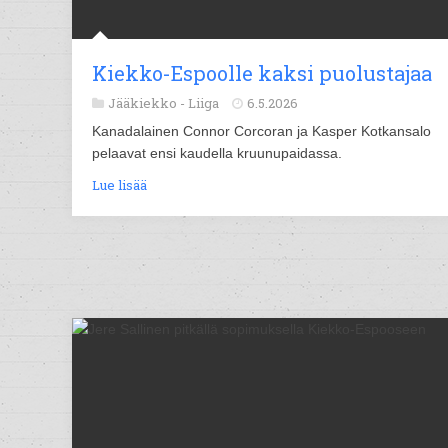
Kiekko-Espoolle kaksi puolustajaa
Jääkiekko -
Liiga
6.5.2026
Kanadalainen Connor Corcoran ja Kasper Kotkansalo
pelaavat ensi kaudella kruunupaidassa.
Lue lisää