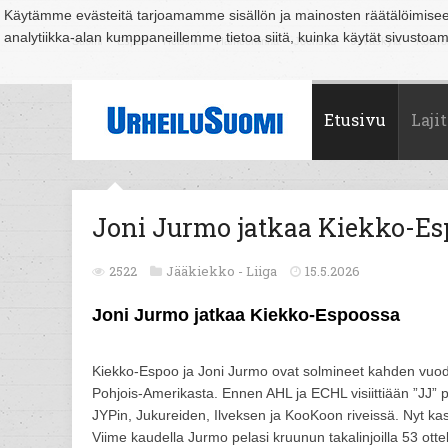
Käytämme evästeitä tarjoamamme sisällön ja mainosten räätälöimise
analytiikka-alan kumppaneillemme tietoa siitä, kuinka käytät sivusto
Suomi
Espoo
Helsinki
Hämeenlinna
Joensuu
Jyväskylä
Kouvo
Etusivu
Lajit
Joni Jurmo jatkaa Kiekko-Es
2522
Jääkiekko -
Liiga
15.5.2026
Joni Jurmo jatkaa Kiekko-Espoossa
Kiekko-Espoo ja Joni Jurmo ovat solmineet kahden vuo
Pohjois-Amerikasta. Ennen AHL ja ECHL visiittiään ”JJ” 
JYPin, Jukureiden, Ilveksen ja KooKoon riveissä. Nyt ka
Viime kaudella Jurmo pelasi kruunun takalinjoilla 53 ott