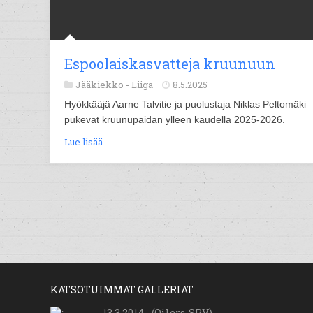
Espoolaiskasvatteja kruunuun
Jääkiekko -
Liiga
8.5.2025
Hyökkääjä Aarne Talvitie ja puolustaja Niklas Peltomäki
pukevat kruunupaidan ylleen kaudella 2025-2026.
Lue lisää
KATSOTUIMMAT GALLERIAT
13.3.2014 - (Oilers-SPV)