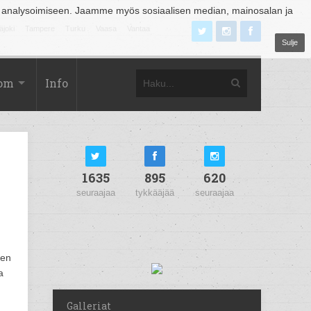
 analysoimiseen. Jaamme myös sosiaalisen median, mainosalan ja
äjoki
Tampere
Turku
Vaasa
Vantaa
Sulje
com
Info
1635
895
620
seuraajaa
tykkääjää
seuraajaa
een
a
Galleriat