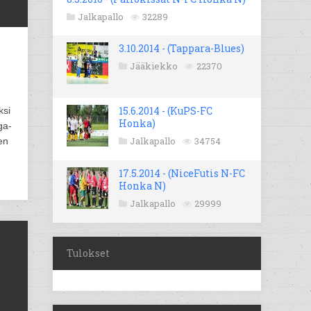
Jalkapallo
32289
3.10.2014 - (Tappara-Blues)
Jääkiekko
22370
15.6.2014 - (KuPS-FC
ksi
Honka)
ga-
Jalkapallo
34754
en
17.5.2014 - (NiceFutis N-FC
Honka N)
Jalkapallo
29999
Tulokset