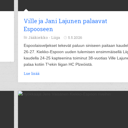
Ville ja Jani Lajunen palaavat
Espooseen
Jääkiekko -
Liiga
5.5.2026
Espoolaisveljekset tekevät paluun siniseen paitaan kaude
26-27. Kiekko-Espoon uuden tulemisen ensimmäisellä Lii
kaudella 24-25 kapteenina toiminut 38-vuotias Ville Lajun
palaa kotiin T¹ekin liigan HC Plzeòistä.
Lue lisää